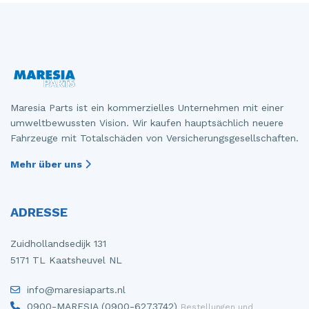
entstandenen Löchern;
R1 bis 4: Wie A1 bis A4, Kratzer, Rost und/oder
Löcher wurden repariert;
X: Klassifizierung fehlt oder wurde nicht auf
Qualität überprüft.
Maresia Parts ist ein kommerzielles Unternehmen mit einer
umweltbewussten Vision. Wir kaufen hauptsächlich neuere
Fahrzeuge mit Totalschäden von Versicherungsgesellschaften.
Mehr über uns
ADRESSE
Zuidhollandsedijk 131
5171 TL Kaatsheuvel NL
info@maresiaparts.nl
0900-MARESIA (0900-6273742)
Bestellungen und