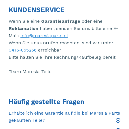
Gaspedalposition Sensor
Kotflügel links vorne
Mercedes
Fiat - Doblo
KUNDENSERVICE
Heizung Bedienpaneel
Kotflügel rechts vorne
Mitsubishi
Fiat - Ducato
Wenn Sie eine
Garantieanfrage
oder eine
Reklamation
haben, senden Sie uns bitte eine E-
Heizung Belüftungsmotor
Motor
Nissan
Opel - Combo
Mail:
info@maresiaparts.nl
Injektor (Benzineinspritzung)
Motorhaube
Opel
Peugeot - 107
Wenn Sie uns anrufen möchten, sind wir unter
0416-855266
erreichbar
Instrumentenbrett
Rücklicht links
Peugeot
Peugeot - 2008
Bitte halten Sie Ihre Rechnung/Kaufbeleg bereit
Kraftstoffpumpe Elektrisch
Rücklicht rechts
Porsche
Peugeot - 5008
Team Maresia Teile
Lenkgetriebe
Scheinwerfer links
Renault
Peugeot - Boxer
Scheibenwischer Mechanik
Scheinwerfer rechts
Suzuki
Renault - Express
Häufig gestellte Fragen
Scheibenwischermotor vorne
Sitz links
Toyota
Renault - Laguna
Sicherheitsgurt links vorne
Stoßstange hinten
Volkswagen
Renault - Master
Erhalte ich eine Garantie auf die bei Maresia Parts
gekauften Teile?
Sicherheitsgurt rechts vorne
Stoßstange vorne
Volvo
Renault - Zoe
Auf der Produktdetailseite wird angegeben, ob