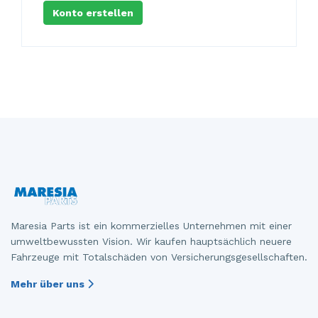
Konto erstellen
Steuergerät Motormanagement
Tür 4-türig links hinten
Steuergerät Motormanagement
Tür 4-türig links vorne
Stoßdämpferstrebe links vorne
Tür 4-türig rechts hinten
Stoßdämpferstrebe rechts vorne
Tür 4-türig rechts vorne
Turbo
Tür 2-türig links
Vorderwand
Zylinderkopf
Maresia Parts ist ein kommerzielles Unternehmen mit einer
umweltbewussten Vision. Wir kaufen hauptsächlich neuere
Zündspule
Fahrzeuge mit Totalschäden von Versicherungsgesellschaften.
Ölwanne
Mehr über uns