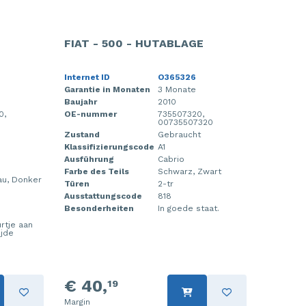
FIAT - 500 - HUTABLAGE
Internet ID
O365326
Garantie in Monaten
3 Monate
Baujahr
2010
0,
OE-nummer
735507320,
00735507320
Zustand
Gebraucht
Klassifizierungscode
A1
Ausführung
Cabrio
Farbe des Teils
Schwarz, Zwart
au, Donker
Türen
2-tr
Ausstattungscode
818
Besonderheiten
In goede staat.
rtje aan
ijde
€ 40,
19
Margin