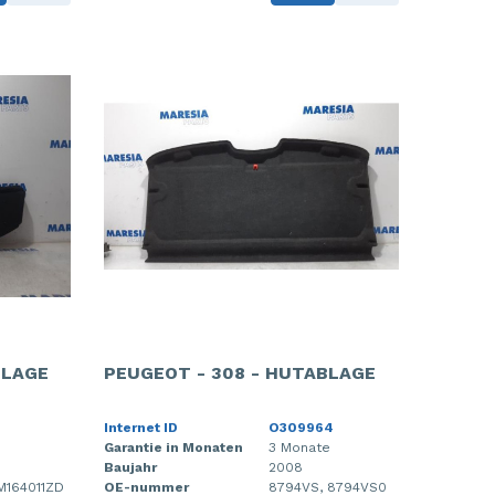
BLAGE
PEUGEOT - 308 - HUTABLAGE
Internet ID
O309964
Garantie in Monaten
3 Monate
Baujahr
2008
M164011ZD
OE-nummer
8794VS, 8794VS0