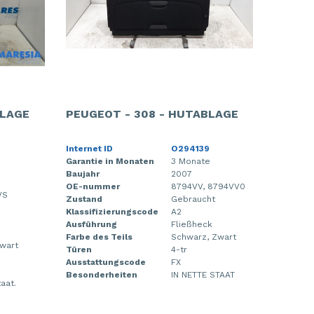
BLAGE
PEUGEOT - 308 - HUTABLAGE
Internet ID
O294139
Garantie in Monaten
3 Monate
Baujahr
2007
OE-nummer
8794VV, 8794VV0
VS
Zustand
Gebraucht
Klassifizierungscode
A2
Ausführung
Fließheck
Farbe des Teils
Schwarz, Zwart
wart
Türen
4-tr
Ausstattungscode
FX
Besonderheiten
IN NETTE STAAT
aat.