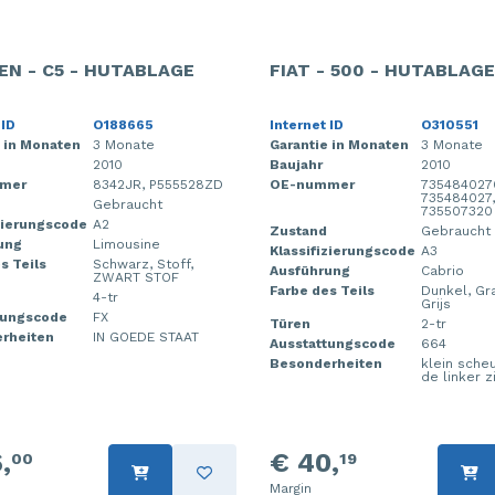
EN - C5 - HUTABLAGE
FIAT - 500 - HUTABLAGE
 ID
O188665
Internet ID
O310551
 in Monaten
3 Monate
Garantie in Monaten
3 Monate
2010
Baujahr
2010
mer
8342JR, P555528ZD
OE-nummer
735484027
735484027,
Gebraucht
735507320
zierungscode
A2
Zustand
Gebraucht
ung
Limousine
Klassifizierungscode
A3
s Teils
Schwarz, Stoff,
Ausführung
Cabrio
ZWART STOF
Farbe des Teils
Dunkel, Gr
4-tr
Grijs
tungscode
FX
Türen
2-tr
rheiten
IN GOEDE STAAT
Ausstattungscode
664
Besonderheiten
klein scheu
de linker z
,
€ 40,
00
19
Margin