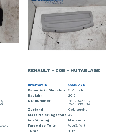
RENAULT - ZOE - HUTABLAGE
Internet ID
O332770
Garantie in Monaten
3 Monate
Baujahr
2013
R,
OE-nummer
794203271R,
0R0
794203983R
Zustand
Gebraucht
Klassifizierungscode
A2
Ausführung
Fließheck
wart
Farbe des Teils
Weiß, Wit
Türen
4-tr