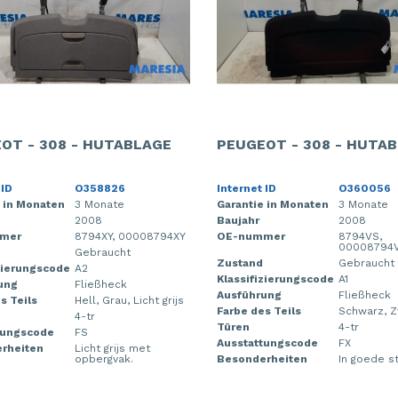
OT - 308 - HUTABLAGE
PEUGEOT - 308 - HUTA
 ID
O358826
Internet ID
O360056
 in Monaten
3 Monate
Garantie in Monaten
3 Monate
2008
Baujahr
2008
mer
8794XY, 00008794XY
OE-nummer
8794VS,
00008794
Gebraucht
Zustand
Gebraucht
zierungscode
A2
Klassifizierungscode
A1
ung
Fließheck
Ausführung
Fließheck
s Teils
Hell, Grau, Licht grijs
Farbe des Teils
Schwarz, Z
4-tr
Türen
4-tr
tungscode
FS
Ausstattungscode
FX
rheiten
Licht grijs met
opbergvak.
Besonderheiten
In goede st