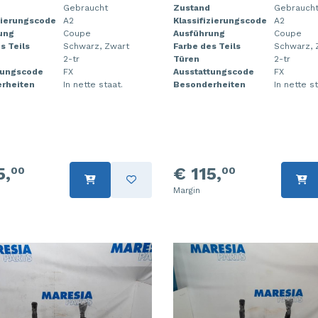
Gebraucht
Zustand
Gebrauch
zierungscode
A2
Klassifizierungscode
A2
ung
Coupe
Ausführung
Coupe
s Teils
Schwarz, Zwart
Farbe des Teils
Schwarz, 
2-tr
Türen
2-tr
tungscode
FX
Ausstattungscode
FX
rheiten
In nette staat.
Besonderheiten
In nette st
5,
€ 115,
00
00
Margin