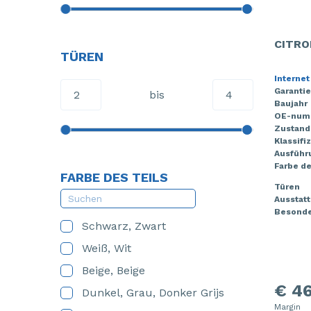
CITRO
TÜREN
Internet
Garantie
bis
Baujahr
OE-num
Zustand
Klassifi
Ausführ
Farbe de
FARBE DES TEILS
Türen
Ausstat
Besonde
Schwarz, Zwart
Weiß, Wit
Beige, Beige
€ 46
Dunkel, Grau, Donker Grijs
Margin