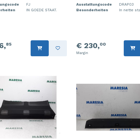
tungscode
FJ
Ausstattungscode
DRAP03
rheiten
IN GOEDE STAAT.
Besonderheiten
In nette st
6,
€ 230,
85
00
Margin