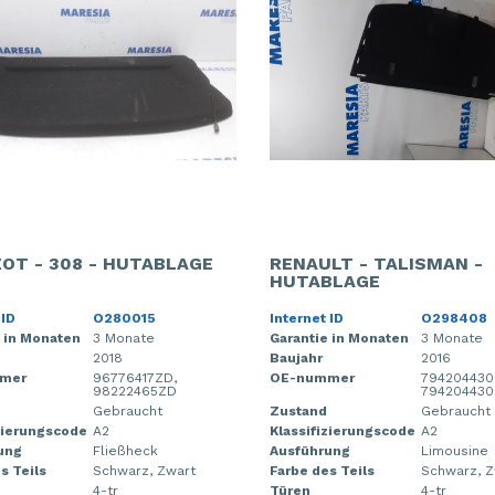
OT - 308 - HUTABLAGE
RENAULT - TALISMAN -
HUTABLAGE
 ID
O280015
Internet ID
O298408
 in Monaten
3 Monate
Garantie in Monaten
3 Monate
2018
Baujahr
2016
mer
96776417ZD,
OE-nummer
794204430
98222465ZD
79420443
Gebraucht
Zustand
Gebraucht
zierungscode
A2
Klassifizierungscode
A2
ung
Fließheck
Ausführung
Limousine
s Teils
Schwarz, Zwart
Farbe des Teils
Schwarz, Z
4-tr
Türen
4-tr