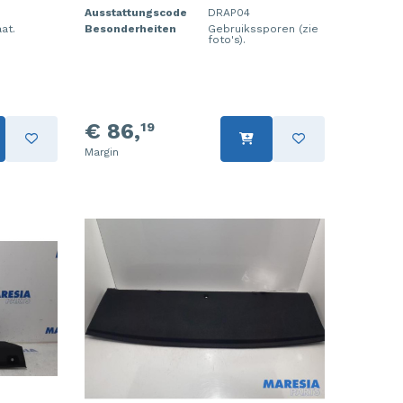
Ausstattungscode
DRAP04
aat.
Besonderheiten
Gebruikssporen (zie
foto's).
€ 86,
19
Margin