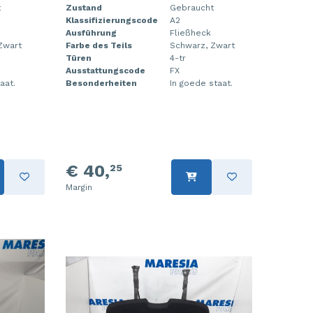
t
Zustand
Gebraucht
Klassifizierungscode
A2
Ausführung
Fließheck
Zwart
Farbe des Teils
Schwarz, Zwart
Türen
4-tr
Ausstattungscode
FX
aat.
Besonderheiten
In goede staat.
€ 40,
25
Margin