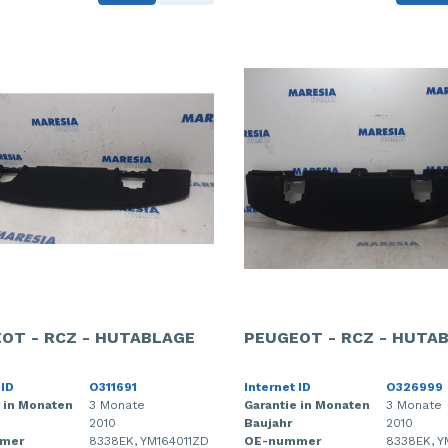
OT - RCZ - HUTABLAGE
PEUGEOT - RCZ - HUTA
 ID
O311691
Internet ID
O326999
 in Monaten
3 Monate
Garantie in Monaten
3 Monate
2010
Baujahr
2010
mer
8338EK, YM164011ZD
OE-nummer
8338EK, Y