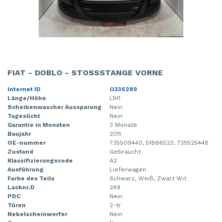
FIAT - DOBLO - STOSSSTANGE VORNE
Internet ID
O336289
Länge/Höhe
L1H1
Scheibenwascher Aussparung
Nein
Tageslicht
Nein
Garantie in Monaten
3 Monate
Baujahr
2011
OE-nummer
735509440, 51886523, 735525448
Zustand
Gebraucht
Klassifizierungscode
A2
Ausführung
Lieferwagen
Farbe des Teils
Schwarz, Weiß, Zwart Wit
Lacknr.D
249
PDC
Nein
Türen
2-tr
Nebelscheinwerfer
Nein