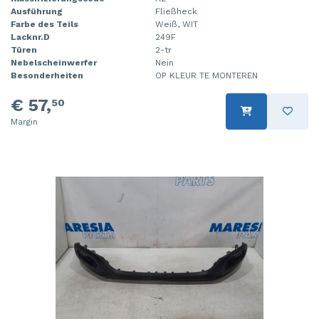
Ausführung
Fließheck
Farbe des Teils
Weiß, WIT
Lacknr.D
249F
Türen
2-tr
Nebelscheinwerfer
Nein
Besonderheiten
OP KLEUR TE MONTEREN
€ 57,
50
Margin