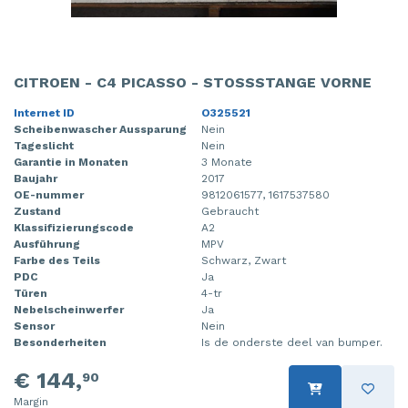
CITROEN - C4 PICASSO - STOSSSTANGE VORNE
Internet ID
O325521
Scheibenwascher Aussparung
Nein
Tageslicht
Nein
Garantie in Monaten
3 Monate
Baujahr
2017
OE-nummer
9812061577, 1617537580
Zustand
Gebraucht
Klassifizierungscode
A2
Ausführung
MPV
Farbe des Teils
Schwarz, Zwart
PDC
Ja
Türen
4-tr
Nebelscheinwerfer
Ja
Sensor
Nein
Besonderheiten
Is de onderste deel van bumper.
€ 144,
90
Margin