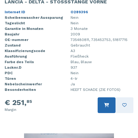
LANCIA - DELTA - STOSSSTANGE VORNE
Internet ID
O289396
Scheibenwascher Aussparung
Nein
Tageslicht
Nein
Garantie in Monaten
3 Monate
Baujahr
2009
OE-nummer
735480811, 735452753, 51817715
Zustand
Gebraucht
Klassifizierungscode
A3
Ausführung
Fließheck
Farbe des Teils
Blau, Blauw
Lacknr.D
937
PDC
Nein
Türen
4-tr
Nebelscheinwerfer
Ja
Besonderheiten
HEEFT SCHADE (ZIE FOTOS)
€ 251,
85
Margin