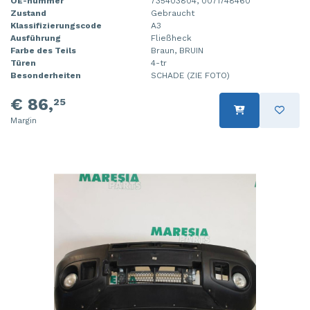
OE-nummer
735403804, 0071748460
Zustand
Gebraucht
Klassifizierungscode
A3
Ausführung
Fließheck
Farbe des Teils
Braun, BRUIN
Türen
4-tr
Besonderheiten
SCHADE (ZIE FOTO)
€ 86,
25
Margin