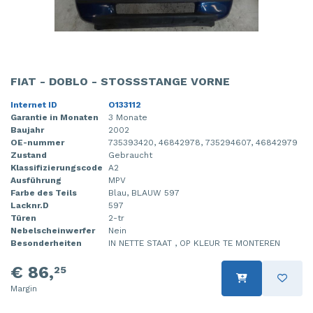
FIAT - DOBLO - STOSSSTANGE VORNE
Internet ID
O133112
Garantie in Monaten
3 Monate
Baujahr
2002
OE-nummer
735393420, 46842978, 735294607, 46842979
Zustand
Gebraucht
Klassifizierungscode
A2
Ausführung
MPV
Farbe des Teils
Blau, BLAUW 597
Lacknr.D
597
Türen
2-tr
Nebelscheinwerfer
Nein
Besonderheiten
IN NETTE STAAT , OP KLEUR TE MONTEREN
€ 86,
25
Margin