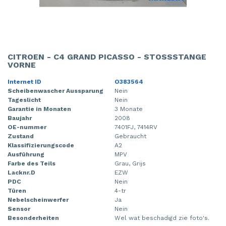
CITROEN - C4 GRAND PICASSO - STOSSSTANGE V
ORNE
Internet ID
O383564
Scheibenwascher Aussparung
Nein
Tageslicht
Nein
Garantie in Monaten
3 Monate
Baujahr
2008
OE-nummer
7401FJ, 7414RV
Zustand
Gebraucht
Klassifizierungscode
A2
Ausführung
MPV
Farbe des Teils
Grau, Grijs
Lacknr.D
EZW
PDC
Nein
Türen
4-tr
Nebelscheinwerfer
Ja
Sensor
Nein
Besonderheiten
Wel wat beschadigd zie foto's.