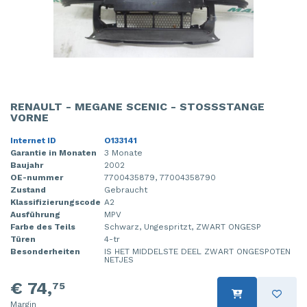
RENAULT - MEGANE SCENIC - STOSSSTANGE V
ORNE
Internet ID
O133141
Garantie in Monaten
3 Monate
Baujahr
2002
OE-nummer
7700435879, 77004358790
Zustand
Gebraucht
Klassifizierungscode
A2
Ausführung
MPV
Farbe des Teils
Schwarz, Ungespritzt, ZWART ONGESP
Türen
4-tr
Besonderheiten
IS HET MIDDELSTE DEEL ZWART ONGESPOTEN
NETJES
€ 74,
75
Margin