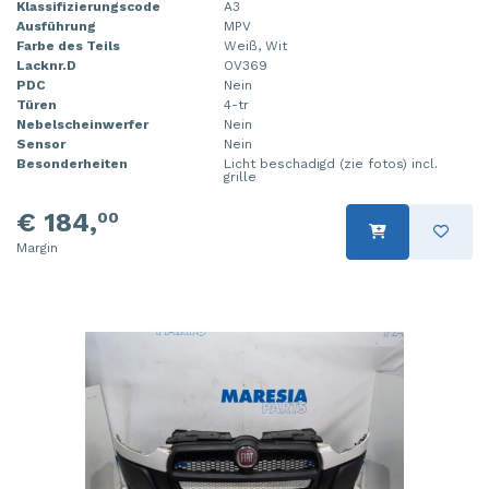
Klassifizierungscode
A3
Steuergerät Motormanagement
Tür 4-türig links hinten
Ausführung
MPV
Farbe des Teils
Weiß, Wit
Lacknr.D
OV369
Steuergerät Motormanagement
Tür 4-türig links vorne
PDC
Nein
Türen
4-tr
Stoßdämpferstrebe links vorne
Tür 4-türig rechts hinten
Nebelscheinwerfer
Nein
Sensor
Nein
Stoßdämpferstrebe rechts vorne
Tür 4-türig rechts vorne
Besonderheiten
Licht beschadigd (zie fotos) incl.
grille
Turbo
€ 184,
00
Margin
Tür 2-türig links
Vorderwand
Zylinderkopf
Zündspule
Ölwanne