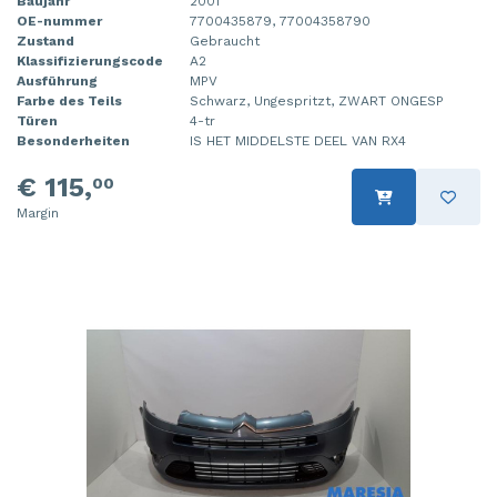
Baujahr
2001
OE-nummer
7700435879, 77004358790
Zustand
Gebraucht
Klassifizierungscode
A2
Ausführung
MPV
Farbe des Teils
Schwarz, Ungespritzt, ZWART ONGESP
Türen
4-tr
Besonderheiten
IS HET MIDDELSTE DEEL VAN RX4
€ 115,
00
Margin