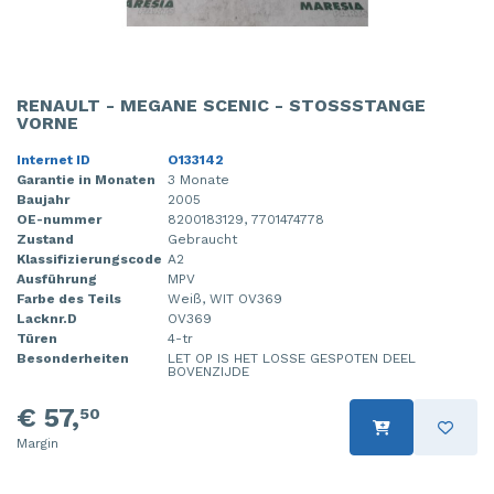
RENAULT - MEGANE SCENIC - STOSSSTANGE V
ORNE
Internet ID
O133142
Garantie in Monaten
3 Monate
Baujahr
2005
OE-nummer
8200183129, 7701474778
Zustand
Gebraucht
Klassifizierungscode
A2
Ausführung
MPV
Farbe des Teils
Weiß, WIT OV369
Lacknr.D
OV369
Türen
4-tr
Besonderheiten
LET OP IS HET LOSSE GESPOTEN DEEL
BOVENZIJDE
€ 57,
50
Margin