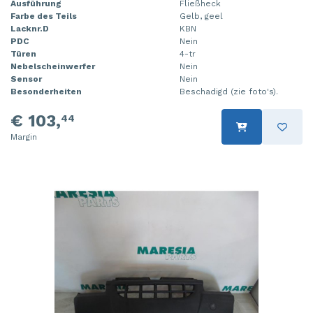
Ausführung
Fließheck
Farbe des Teils
Gelb, geel
Lacknr.D
KBN
PDC
Nein
Türen
4-tr
Nebelscheinwerfer
Nein
Sensor
Nein
Besonderheiten
Beschadigd (zie foto's).
€ 103,
44
Margin