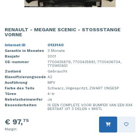
RENAULT - MEGANE SCENIC - STOSSSTANGE V
ORNE
Internet ID
O133140
Garantie in Monaten
3 Monate
Baujahr
2001
OE-nummer
7700435879, 7700435881, 7700436704,
7701410851
Zustand
Gebraucht
Klassifizierungscode
A2
Ausführung
MPV
Farbe des Teils
Schwarz, Ungespritzt, ZWART ONGESP
Türen
4-tr
Nebelscheinwerfer
Ja
Besonderheiten
IS EEN COMPLETE VOOR BUMPER VAN EEN RX4
BESTAAT UIT 3 DELEN + MISTL
€ 97,
75
Margin