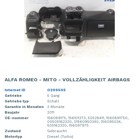
ALFA ROMEO - MITO - VOLLZÄHLIGKEIT AIRBAGS
Internet ID
O209505
Getriebe
5 Gang
Getriebe typ
Schalt
Garantie in Monaten
3 Monate
Baujahr
2011
OE-nummer
156089175, 156101373, 50528411, 1560891750,
00505162320, 01560950340, 156095034,
505162320, 156097975
Zustand
Gebraucht
Motortyp
Diesel (Turbo)