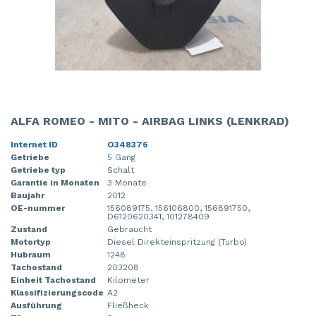
ALFA ROMEO - MITO - AIRBAG LINKS (LENKRAD)
Internet ID
O348376
Getriebe
5 Gang
Getriebe typ
Schalt
Garantie in Monaten
3 Monate
Baujahr
2012
OE-nummer
156089175, 156106800, 156891750,
D6120620341, 101278409
Zustand
Gebraucht
Motortyp
Diesel Direkteinspritzung (Turbo)
Hubraum
1248
Tachostand
203208
Einheit Tachostand
Kilometer
Klassifizierungscode
A2
Ausführung
Fließheck