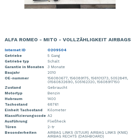
ALFA ROMEO - MITO - VOLLZÄHLIGKEIT AIRBAGS
Internet ID
O209504
Getriebe
5 Gang
Getriebe typ
Schalt
Garantie in Monaten
3 Monate
Baujahr
2010
OE-nummer
156080677, 156089175, 156101373, 50528411,
01560832690, 505162320, 15608917150
Zustand
Gebraucht
Motortyp
Benzin
Hubraum
1400
Tachostand
68761
Einheit Tachostand
Kilometer
Klassifizierungscode
A2
Ausführung
Fließheck
Türen
2-tr
Besonderheiten
AIRBAG LINKS (STUUR) AIRBAG LINKS (KNIE)
AIRBAG RECHTS (DASHBOARD)