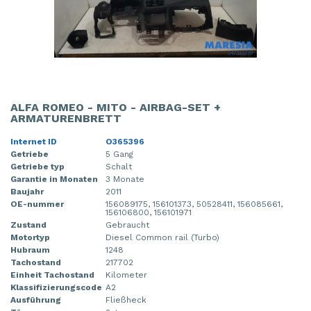
ALFA ROMEO - MITO - AIRBAG-SET +
ARMATURENBRETT
Internet ID
O365396
Getriebe
5 Gang
Getriebe typ
Schalt
Garantie in Monaten
3 Monate
Baujahr
2011
OE-nummer
156089175, 156101373, 50528411, 156085661,
156106800, 156101971
Zustand
Gebraucht
Motortyp
Diesel Common rail (Turbo)
Hubraum
1248
Tachostand
217702
Einheit Tachostand
Kilometer
Klassifizierungscode
A2
Ausführung
Fließheck