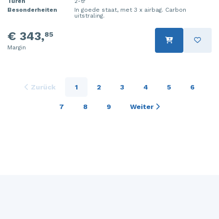
Türen
2-tr
Besonderheiten
In goede staat, met 3 x airbag. Carbon
uitstraling.
€ 343,
85
Margin
Zurück
1
2
3
4
5
6
7
8
9
Weiter