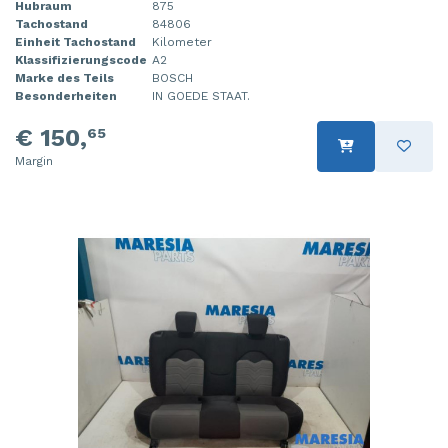
Hubraum
875
Steuergerät Motormanagement
Tür 4-türig links hinten
Tachostand
84806
Einheit Tachostand
Kilometer
Klassifizierungscode
A2
Steuergerät Motormanagement
Tür 4-türig links vorne
Marke des Teils
BOSCH
Besonderheiten
IN GOEDE STAAT.
Stoßdämpferstrebe links vorne
Tür 4-türig rechts hinten
€ 150,
65
Stoßdämpferstrebe rechts vorne
Tür 4-türig rechts vorne
Margin
Turbo
Tür 2-türig links
Vorderwand
Zylinderkopf
Zündspule
Ölwanne