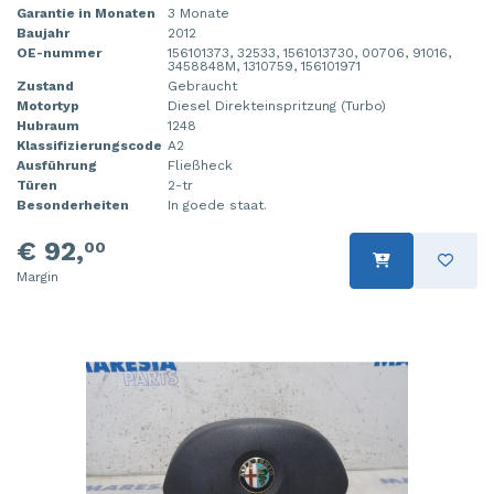
Garantie in Monaten
3 Monate
Baujahr
2012
OE-nummer
156101373, 32533, 1561013730, 00706, 91016,
3458848M, 1310759, 156101971
Zustand
Gebraucht
Motortyp
Diesel Direkteinspritzung (Turbo)
Hubraum
1248
Klassifizierungscode
A2
Ausführung
Fließheck
Türen
2-tr
Besonderheiten
In goede staat.
€ 92,
00
Margin