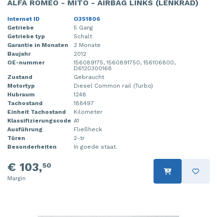
ALFA ROMEO - MITO - AIRBAG LINKS (LENKRAD)
Internet ID
O351806
Getriebe
5 Gang
Getriebe typ
Schalt
Garantie in Monaten
3 Monate
Baujahr
2012
OE-nummer
156089175, 1560891750, 156106800,
D6120300168
Zustand
Gebraucht
Motortyp
Diesel Common rail (Turbo)
Hubraum
1248
Tachostand
188497
Einheit Tachostand
Kilometer
Klassifizierungscode
A1
Ausführung
Fließheck
Türen
2-tr
Besonderheiten
In goede staat.
€ 103,
50
Margin