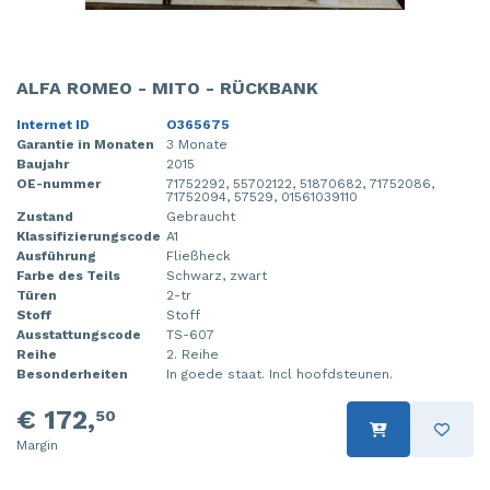
ALFA ROMEO - MITO - RÜCKBANK
Internet ID
O365675
Garantie in Monaten
3 Monate
Baujahr
2015
OE-nummer
71752292, 55702122, 51870682, 71752086,
71752094, 57529, 01561039110
Zustand
Gebraucht
Klassifizierungscode
A1
Ausführung
Fließheck
Farbe des Teils
Schwarz, zwart
Türen
2-tr
Stoff
Stoff
Ausstattungscode
TS-607
Reihe
2. Reihe
Besonderheiten
In goede staat. Incl hoofdsteunen.
€ 172,
50
Margin