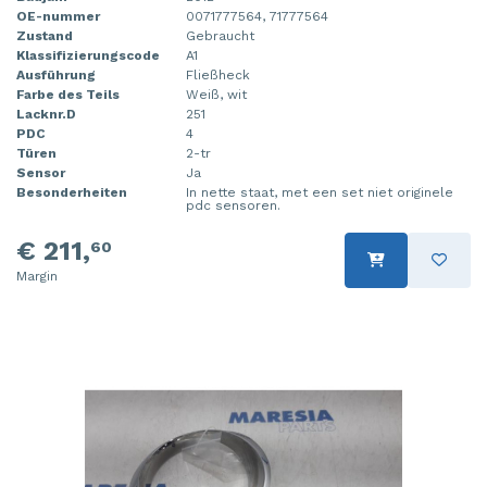
OE-nummer
0071777564, 71777564
Zustand
Gebraucht
Klassifizierungscode
A1
Ausführung
Fließheck
Farbe des Teils
Weiß, wit
Lacknr.D
251
PDC
4
Türen
2-tr
Sensor
Ja
Besonderheiten
In nette staat, met een set niet originele
pdc sensoren.
€ 211,
60
Margin