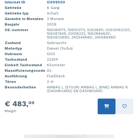
Internet ID
O209503
Getriebe
6 Gang
Getriebe typ
Schalt
Garantie in Monaten
3 Monate
Baujahr
2009
OE-nummer
156089175, 156101373, 50528411, 00505162320,
156087448, 50516232, 1560884630,
1560832690, 34054468D, 34058848D
Zustand
Gebraucht
Motortyp
Diesel (Turbo)
Hubraum
1300
Tachostand
223511
Einheit Tachostand
Kilometer
Klassifizierungscode
A2
Ausführung
Fließheck
Türen
2-tr
Besonderheiten
AIRBAG L (STUUR) AIRBAG L (KNIE) AIRBAG R
(DASHBOARD) EN DASHBOARD.
€ 483,
00
Margin