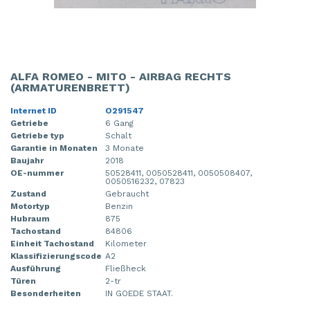
ALFA ROMEO - MITO - AIRBAG RECHTS
(ARMATURENBRETT)
Internet ID
O291547
Getriebe
6 Gang
Getriebe typ
Schalt
Garantie in Monaten
3 Monate
Baujahr
2018
OE-nummer
50528411, 0050528411, 0050508407,
0050516232, 07823
Zustand
Gebraucht
Motortyp
Benzin
Hubraum
875
Tachostand
84806
Einheit Tachostand
Kilometer
Klassifizierungscode
A2
Ausführung
Fließheck
Türen
2-tr
Besonderheiten
IN GOEDE STAAT.