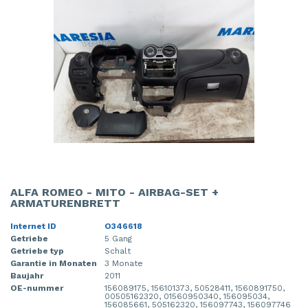
ALFA ROMEO - MITO - AIRBAG-SET +
ARMATURENBRETT
Internet ID
O346618
Getriebe
5 Gang
Getriebe typ
Schalt
Garantie in Monaten
3 Monate
Baujahr
2011
OE-nummer
156089175, 156101373, 50528411, 1560891750,
00505162320, 01560950340, 156095034,
156085661, 505162320, 156097743, 156097746