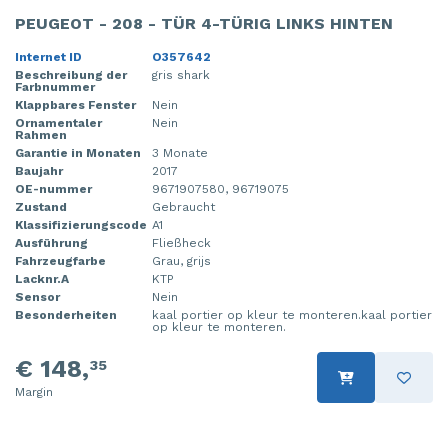
PEUGEOT - 208 - TÜR 4-TÜRIG LINKS HINTEN
Internet ID
O357642
Beschreibung der
gris shark
Farbnummer
Klappbares Fenster
Nein
Ornamentaler
Nein
Rahmen
Garantie in Monaten
3 Monate
Baujahr
2017
OE-nummer
9671907580, 96719075
Zustand
Gebraucht
Klassifizierungscode
A1
Ausführung
Fließheck
Fahrzeugfarbe
Grau, grijs
Lacknr.A
KTP
Sensor
Nein
Besonderheiten
kaal portier op kleur te monteren.kaal portier
op kleur te monteren.
€ 148,
35
Margin