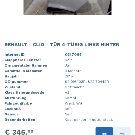
RENAULT - CLIO - TÜR 4-TÜRIG LINKS HINTEN
Internet ID
O317086
Klappbares Fenster
Nein
Ornamentaler Rahmen
Ja
Garantie in Monaten
3 Monate
Baujahr
2018
OE-nummer
821016403R, 822170449R
Zustand
Gebraucht
Klassifizierungscode
A2
Ausführung
Kombi
Fahrzeugfarbe
Weiß, Wit
Lacknr.A
369
Sensor
Nein
Besonderheiten
Kaal portier in nette staat.
€ 345,
00