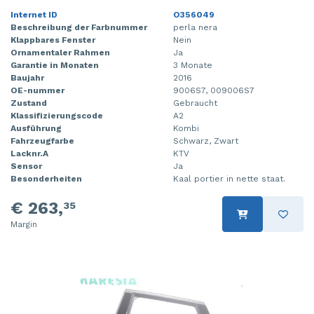
Internet ID
O356049
Beschreibung der Farbnummer
perla nera
Klappbares Fenster
Nein
Ornamentaler Rahmen
Ja
Garantie in Monaten
3 Monate
Baujahr
2016
OE-nummer
9006S7, 009006S7
Zustand
Gebraucht
Klassifizierungscode
A2
Ausführung
Kombi
Fahrzeugfarbe
Schwarz, Zwart
Lacknr.A
KTV
Sensor
Ja
Besonderheiten
Kaal portier in nette staat.
€ 263,
35
Margin