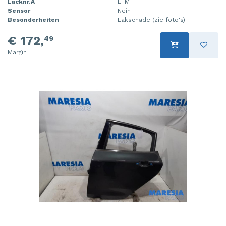
Lacknr.A
ETM
Sensor
Nein
Besonderheiten
Lakschade (zie foto's).
€ 172,
49
Margin