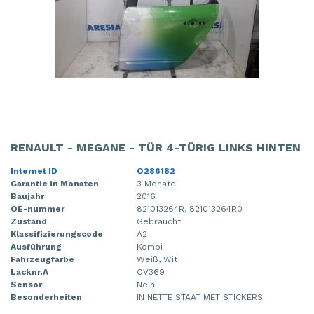
RENAULT - MEGANE - TÜR 4-TÜRIG LINKS HINTEN
Internet ID
O286182
Garantie in Monaten
3 Monate
Baujahr
2016
OE-nummer
821013264R, 821013264R0
Zustand
Gebraucht
Klassifizierungscode
A2
Ausführung
Kombi
Fahrzeugfarbe
Weiß, Wit
Lacknr.A
OV369
Sensor
Nein
Besonderheiten
IN NETTE STAAT MET STICKERS