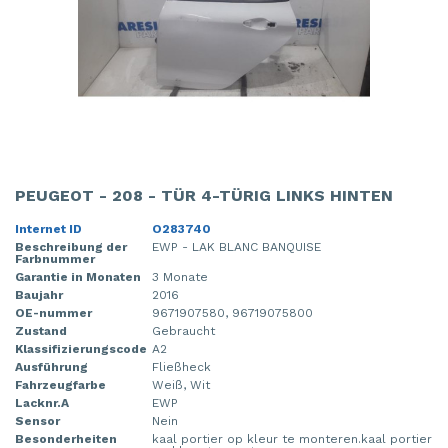
PEUGEOT - 208 - TÜR 4-TÜRIG LINKS HINTEN
Internet ID
O283740
Beschreibung der
EWP - LAK BLANC BANQUISE
Farbnummer
Garantie in Monaten
3 Monate
Baujahr
2016
OE-nummer
9671907580, 96719075800
Zustand
Gebraucht
Klassifizierungscode
A2
Ausführung
Fließheck
Fahrzeugfarbe
Weiß, Wit
Lacknr.A
EWP
Sensor
Nein
Besonderheiten
kaal portier op kleur te monteren.kaal portier