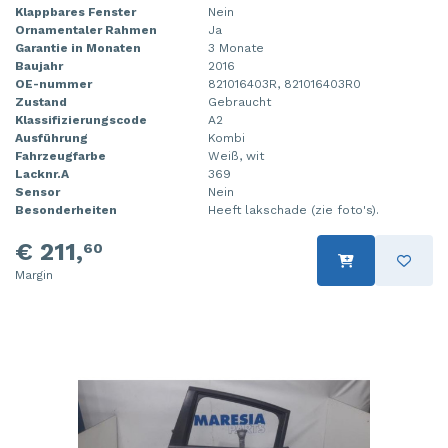
Klappbares Fenster
Nein
Ornamentaler Rahmen
Ja
Garantie in Monaten
3 Monate
Baujahr
2016
OE-nummer
821016403R, 821016403R0
Zustand
Gebraucht
Klassifizierungscode
A2
Ausführung
Kombi
Fahrzeugfarbe
Weiß, wit
Lacknr.A
369
Sensor
Nein
Besonderheiten
Heeft lakschade (zie foto's).
€ 211,
60
Margin