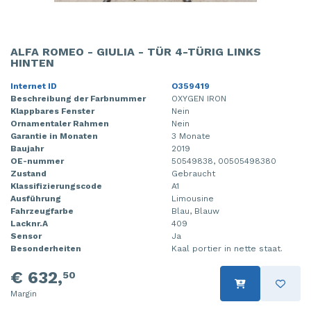
ALFA ROMEO - GIULIA - TÜR 4-TÜRIG LINKS
HINTEN
Internet ID
O359419
Beschreibung der Farbnummer
OXYGEN IRON
Klappbares Fenster
Nein
Ornamentaler Rahmen
Nein
Garantie in Monaten
3 Monate
Baujahr
2019
OE-nummer
50549838, 00505498380
Zustand
Gebraucht
Klassifizierungscode
A1
Ausführung
Limousine
Fahrzeugfarbe
Blau, Blauw
Lacknr.A
409
Sensor
Ja
Besonderheiten
Kaal portier in nette staat.
€ 632,
50
Margin