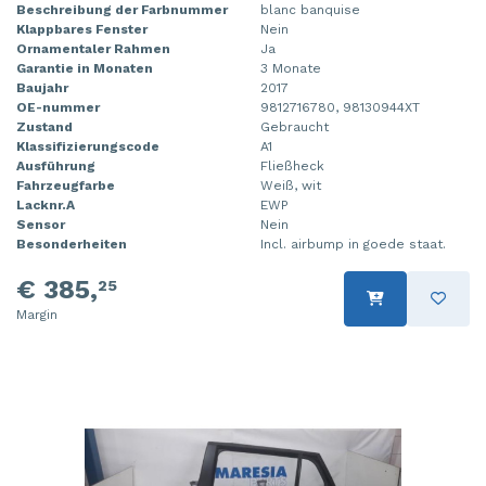
Beschreibung der Farbnummer
blanc banquise
Klappbares Fenster
Nein
Ornamentaler Rahmen
Ja
Garantie in Monaten
3 Monate
Baujahr
2017
OE-nummer
9812716780, 98130944XT
Zustand
Gebraucht
Klassifizierungscode
A1
Ausführung
Fließheck
Fahrzeugfarbe
Weiß, wit
Lacknr.A
EWP
Sensor
Nein
Besonderheiten
Incl. airbump in goede staat.
€ 385,
25
Margin