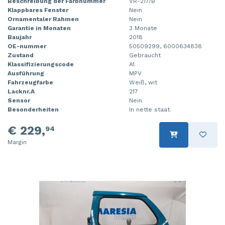
Beschreibung der Farbnummer
VR-217/B
Klappbares Fenster
Nein
Ornamentaler Rahmen
Nein
Garantie in Monaten
3 Monate
Baujahr
2018
OE-nummer
50509299, 6000634838
Zustand
Gebraucht
Klassifizierungscode
A1
Ausführung
MPV
Fahrzeugfarbe
Weiß, wit
Lacknr.A
217
Sensor
Nein
Besonderheiten
In nette staat.
€ 229,
94
Margin