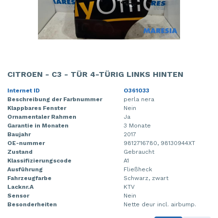
CITROEN - C3 - TÜR 4-TÜRIG LINKS HINTEN
Internet ID
O361033
Beschreibung der Farbnummer
perla nera
Klappbares Fenster
Nein
Ornamentaler Rahmen
Ja
Garantie in Monaten
3 Monate
Baujahr
2017
OE-nummer
9812716780, 98130944XT
Zustand
Gebraucht
Klassifizierungscode
A1
Ausführung
Fließheck
Fahrzeugfarbe
Schwarz, zwart
Lacknr.A
KTV
Sensor
Nein
Besonderheiten
Nette deur incl. airbump.