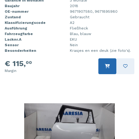
Garantie in Monaten
3 Monate
Baujahr
2018
OE-nummer
9671907580, 9671895980
Zustand
Gebraucht
Klassifizierungscode
A2
Ausführung
Fließheck
Fahrzeugfarbe
Blau, blauw
Lacknr.A
EKU
Sensor
Nein
Besonderheiten
Krasjes en een deuk (zie foto's).
€ 115,
00
Margin