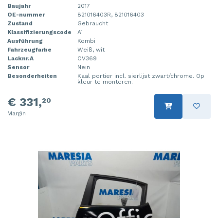
Baujahr
2017
OE-nummer
821016403R, 821016403
Zustand
Gebraucht
Klassifizierungscode
A1
Ausführung
Kombi
Fahrzeugfarbe
Weiß, wit
Lacknr.A
OV369
Sensor
Nein
Besonderheiten
Kaal portier incl. sierlijst zwart/chrome. Op
kleur te monteren.
€ 331,
20
Margin