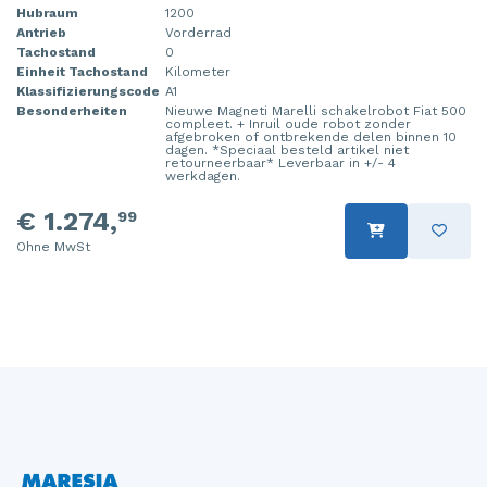
Hubraum
1200
Steuergerät Motormanagement
Tür 4-türig links hinten
Antrieb
Vorderrad
Tachostand
0
Steuergerät Motormanagement
Tür 4-türig links vorne
Einheit Tachostand
Kilometer
Klassifizierungscode
A1
Besonderheiten
Nieuwe Magneti Marelli schakelrobot Fiat 500
Stoßdämpferstrebe links vorne
Tür 4-türig rechts hinten
compleet. + Inruil oude robot zonder
afgebroken of ontbrekende delen binnen 10
dagen. *Speciaal besteld artikel niet
Stoßdämpferstrebe rechts vorne
Tür 4-türig rechts vorne
retourneerbaar* Leverbaar in +/- 4
werkdagen.
Turbo
€ 1.274,
99
Ohne MwSt
Tür 2-türig links
Vorderwand
Zylinderkopf
Zündspule
Ölwanne