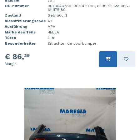
Baujahr
2011
OE-nummer
9673046780, 9673171780, 6590PH, 6590PG,
1611175180
Zustand
Gebraucht
Klassifizierungscode
A2
Ausführung
MPV
Marke des Teils
HELLA
Türen
4-tr
Besonderheiten
Zit achter de voorbumper
€ 86,
25
Margin