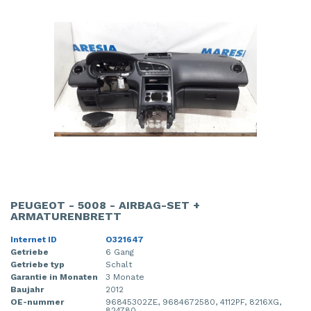
PEUGEOT - 5008 - AIRBAG-SET +
ARMATURENBRETT
Internet ID
O321647
Getriebe
6 Gang
Getriebe typ
Schalt
Garantie in Monaten
3 Monate
Baujahr
2012
OE-nummer
96845302ZE, 9684672580, 4112PF, 8216XG,
824780