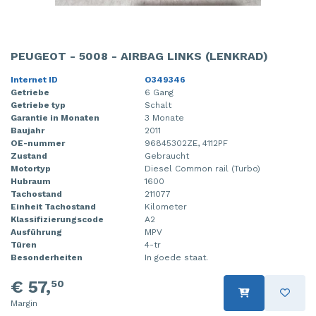
PEUGEOT - 5008 - AIRBAG LINKS (LENKRAD)
Internet ID
O349346
Getriebe
6 Gang
Getriebe typ
Schalt
Garantie in Monaten
3 Monate
Baujahr
2011
OE-nummer
96845302ZE, 4112PF
Zustand
Gebraucht
Motortyp
Diesel Common rail (Turbo)
Hubraum
1600
Tachostand
211077
Einheit Tachostand
Kilometer
Klassifizierungscode
A2
Ausführung
MPV
Türen
4-tr
Besonderheiten
In goede staat.
€ 57,
50
Margin