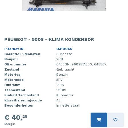
PEUGEOT - 5008 - KLIMA KONDENSOR
Internet ID
O310065
Garantie in Monaten
3 Monate
Baujahr
2011
OE-nummer
6455GH, 9682531580, 6455CX
Zustand
Gebraucht
Motortyp
Benzin
Motorcode
5FV
Hubraum
1598
Tachostand
171919
Einheit Tachostand
Kilometer
Klassifizierungscode
A2
Besonderheiten
In nette staat.
€ 40,
25
Margin