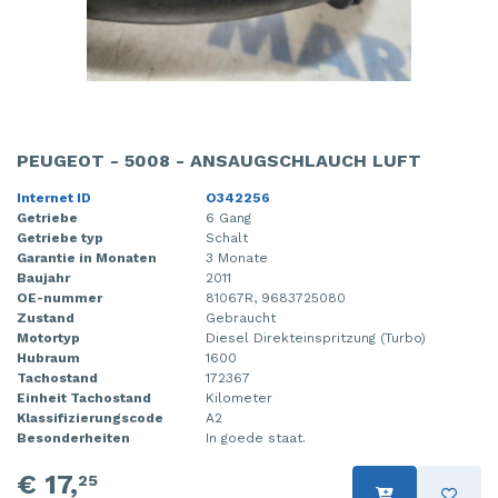
PEUGEOT - 5008 - ANSAUGSCHLAUCH LUFT
Internet ID
O342256
Getriebe
6 Gang
Getriebe typ
Schalt
Garantie in Monaten
3 Monate
Baujahr
2011
OE-nummer
81067R, 9683725080
Zustand
Gebraucht
Motortyp
Diesel Direkteinspritzung (Turbo)
Hubraum
1600
Tachostand
172367
Einheit Tachostand
Kilometer
Klassifizierungscode
A2
Besonderheiten
In goede staat.
€ 17,
25