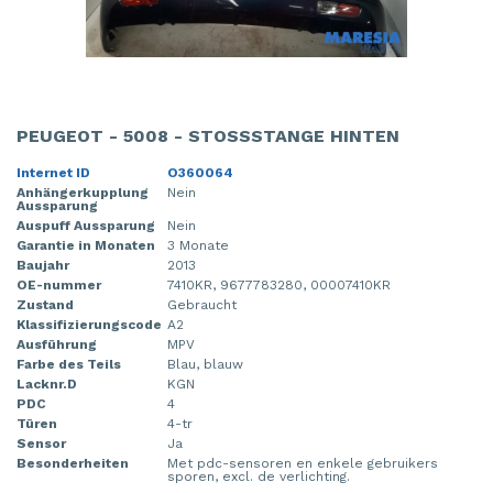
PEUGEOT - 5008 - STOSSSTANGE HINTEN
Internet ID
O360064
Anhängerkupplung
Nein
Aussparung
Auspuff Aussparung
Nein
Garantie in Monaten
3 Monate
Baujahr
2013
OE-nummer
7410KR, 9677783280, 00007410KR
Zustand
Gebraucht
Klassifizierungscode
A2
Ausführung
MPV
Farbe des Teils
Blau, blauw
Lacknr.D
KGN
PDC
4
Türen
4-tr
Sensor
Ja
Besonderheiten
Met pdc-sensoren en enkele gebruikers
sporen, excl. de verlichting.