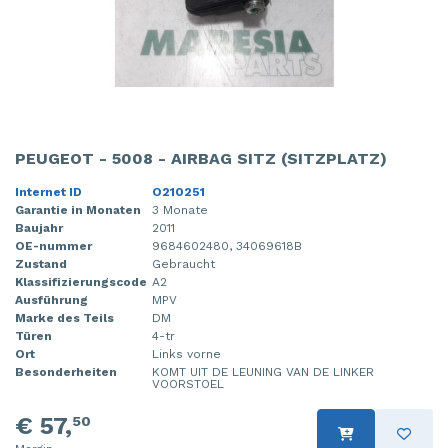
PEUGEOT - 5008 - AIRBAG SITZ (SITZPLATZ)
Internet ID
O210251
Garantie in Monaten
3 Monate
Baujahr
2011
OE-nummer
9684602480, 34069618B
Zustand
Gebraucht
Klassifizierungscode
A2
Ausführung
MPV
Marke des Teils
DM
Türen
4-tr
Ort
Links vorne
Besonderheiten
KOMT UIT DE LEUNING VAN DE LINKER
VOORSTOEL
€ 57,
50