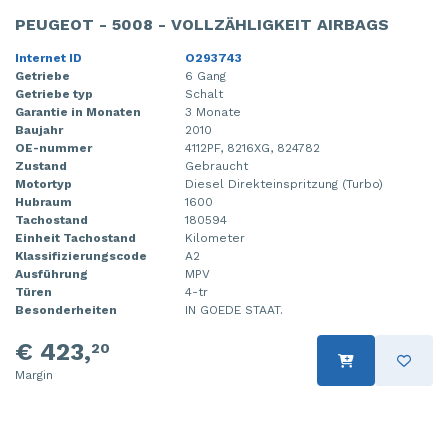
PEUGEOT - 5008 - VOLLZÄHLIGKEIT AIRBAGS
Internet ID
O293743
Getriebe
6 Gang
Getriebe typ
Schalt
Garantie in Monaten
3 Monate
Baujahr
2010
OE-nummer
4112PF, 8216XG, 824782
Zustand
Gebraucht
Motortyp
Diesel Direkteinspritzung (Turbo)
Hubraum
1600
Tachostand
180594
Einheit Tachostand
Kilometer
Klassifizierungscode
A2
Ausführung
MPV
Türen
4-tr
Besonderheiten
IN GOEDE STAAT.
€ 423,
20
Margin