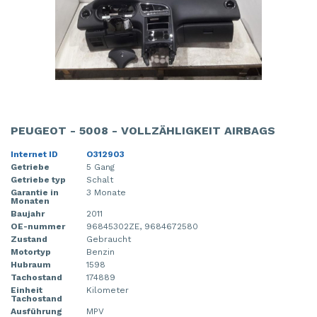
PEUGEOT - 5008 - VOLLZÄHLIGKEIT AIRBAGS
Internet ID
O312903
Getriebe
5 Gang
Getriebe typ
Schalt
Garantie in
3 Monate
Monaten
Baujahr
2011
OE-nummer
96845302ZE, 9684672580
Zustand
Gebraucht
Motortyp
Benzin
Hubraum
1598
Tachostand
174889
Einheit
Kilometer
Tachostand
Ausführung
MPV