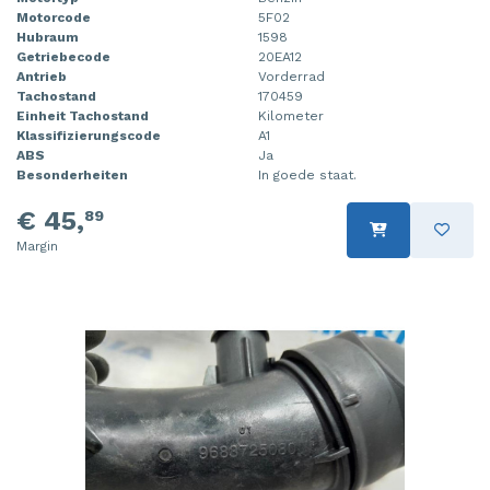
Motorcode
5F02
Steuergerät Motormanagement
Tür 4-türig links hinten
Hubraum
1598
Getriebecode
20EA12
Steuergerät Motormanagement
Tür 4-türig links vorne
Antrieb
Vorderrad
Tachostand
170459
Stoßdämpferstrebe links vorne
Tür 4-türig rechts hinten
Einheit Tachostand
Kilometer
Klassifizierungscode
A1
ABS
Ja
Stoßdämpferstrebe rechts vorne
Tür 4-türig rechts vorne
Besonderheiten
In goede staat.
Turbo
€ 45,
89
Margin
Tür 2-türig links
Vorderwand
Zylinderkopf
Zündspule
Ölwanne