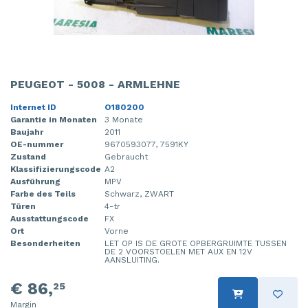
PEUGEOT - 5008 - ARMLEHNE
Internet ID
O180200
Garantie in Monaten
3 Monate
Baujahr
2011
OE-nummer
9670593077, 7591KY
Zustand
Gebraucht
Klassifizierungscode
A2
Ausführung
MPV
Farbe des Teils
Schwarz, ZWART
Türen
4-tr
Ausstattungscode
FX
Ort
Vorne
Besonderheiten
LET OP IS DE GROTE OPBERGRUIMTE TUSSEN
DE 2 VOORSTOELEN MET AUX EN 12V
AANSLUITING.
€ 86,
25
Margin