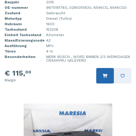
Baujahr
2015
OE-nummer
9675181780, 0285010830, 6546CG, 6546CG0
Zustand
Gebraucht
Motortyp
Diesel (Turbo)
Hubraum
1600
Tachostand
153238
Einheit Tachostand
Kilometer
Klassifizierungscode
A2
Ausführung
MPV
Türen
4-tr
Besonderheiten
MERK BOSCH , WORD BINNEN 2/3 WERKDAGEN
CRASHVRIJ GELEVERD
€ 115,
00
Margin