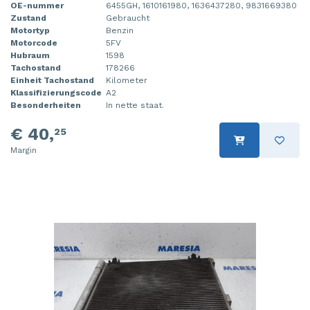
OE-nummer
6455GH, 1610161980, 1636437280, 9831669380
Zustand
Gebraucht
Motortyp
Benzin
Motorcode
5FV
Hubraum
1598
Tachostand
178266
Einheit Tachostand
Kilometer
Klassifizierungscode
A2
Besonderheiten
In nette staat.
€ 40,
25
Margin