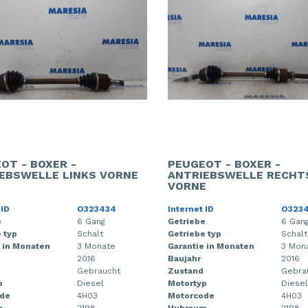
OT - BOXER -
PEUGEOT - BOXER -
EBSWELLE LINKS VORNE
ANTRIEBSWELLE RECHT
VORNE
 ID
O323434
Internet ID
O323
e
6 Gang
Getriebe
6 Gan
 typ
Schalt
Getriebe typ
Schalt
 in Monaten
3 Monate
Garantie in Monaten
3 Mon
2016
Baujahr
2016
Gebraucht
Zustand
Gebra
p
Diesel
Motortyp
Diesel
de
4H03
Motorcode
4H03
m
2198
Hubraum
2198