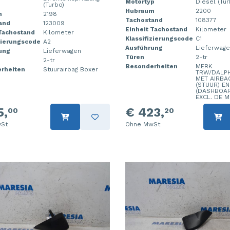
Motortyp
Diesel (Tur
(Turbo)
Hubraum
2200
m
2198
Tachostand
108377
and
123009
Einheit Tachostand
Kilometer
 Tachostand
Kilometer
Klassifizierungscode
C1
zierungscode
A2
Ausführung
Lieferwag
ung
Lieferwagen
Türen
2-tr
2-tr
Besonderheiten
MERK
rheiten
Stuurairbag Boxer
TRW/DALPH
MET AIRBA
(STUUR) EN
(DASHBOAR
EXCL. DE 
5,
€ 423,
00
20
St
Ohne MwSt