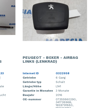
PEUGEOT - BOXER - AIRBAG
S
LINKS (LENKRAD)
433
Internet ID
O322958
g
Getriebe
6 Gang
Getriebe typ
Schalt
ate
Länge/Höhe
L1H1
Garantie in Monaten
3 Monate
ucht
Baujahr
2016
OE-nummer
07355860290,
34173896B,
1659791880,
1612344180