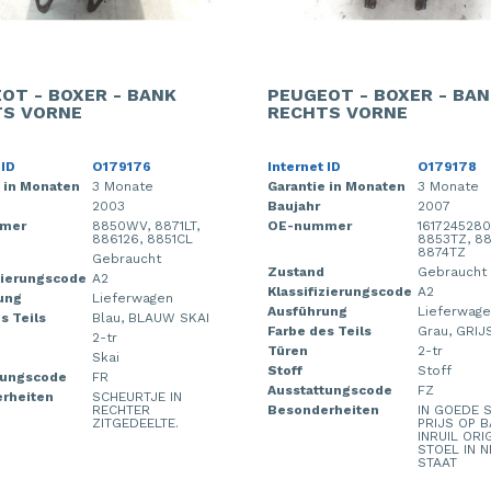
OT - BOXER - BANK
PEUGEOT - BOXER - BA
S VORNE
RECHTS VORNE
 ID
O179176
Internet ID
O179178
 in Monaten
3 Monate
Garantie in Monaten
3 Monate
2003
Baujahr
2007
mer
8850WV, 8871LT,
OE-nummer
1617245280
886126, 8851CL
8853TZ, 8
8874TZ
Gebraucht
Zustand
Gebraucht
zierungscode
A2
Klassifizierungscode
A2
ung
Lieferwagen
Ausführung
Lieferwag
s Teils
Blau, BLAUW SKAI
Farbe des Teils
Grau, GRIJ
2-tr
Türen
2-tr
Skai
Stoff
Stoff
tungscode
FR
Ausstattungscode
FZ
rheiten
SCHEURTJE IN
RECHTER
Besonderheiten
IN GOEDE S
ZITGEDEELTE.
PRIJS OP B
INRUIL ORI
STOEL IN N
STAAT