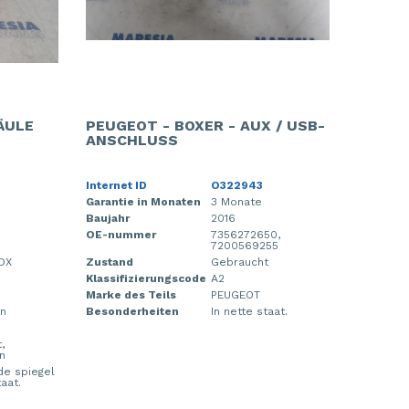
ÄULE
PEUGEOT - BOXER - AUX / USB-
ANSCHLUSS
Internet ID
O322943
Garantie in Monaten
3 Monate
Baujahr
2016
OE-nummer
7356272650,
7200569255
DX
Zustand
Gebraucht
Klassifizierungscode
A2
Marke des Teils
PEUGEOT
en
Besonderheiten
In nette staat.
,
n
de spiegel
aat.