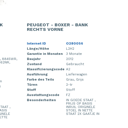
NK
PEUGEOT - BOXER - BANK
RECHTS VORNE
Internet ID
O280056
Länge/Höhe
L2H2
Garantie in Monaten
3 Monate
, 8845WR,
Baujahr
2012
862NR,
Zustand
Gebraucht
Klassifizierungscode
A2
Ausführung
Lieferwagen
Farbe des Teils
Grau, Grijs
en
Türen
2-tr
S
Stoff
Stoff
Ausstattungscode
FZ
Besonderheiten
IN GOEDE STAAT ,
PRIJS OP BASIS
TAAT ,
INRUIL ORIGINELE
ASIS
STOEL IN NETTE
GINELE
STAAT 2X GAATJE IN
ETTE