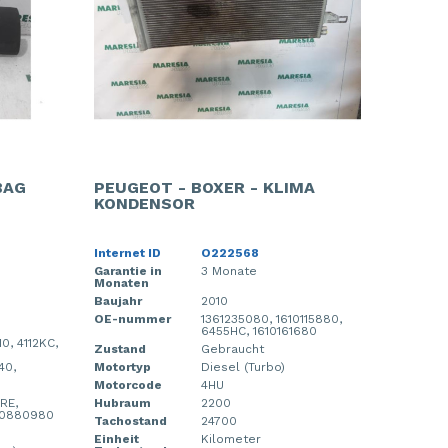
BAG
PEUGEOT - BOXER - KLIMA
KONDENSOR
Internet ID
O222568
Garantie in
3 Monate
Monaten
Baujahr
2010
OE-nummer
1361235080, 1610115880,
6455HC, 1610161680
0, 4112KC,
Zustand
Gebraucht
40,
Motortyp
Diesel (Turbo)
Motorcode
4HU
RE,
Hubraum
2200
610880980
Tachostand
24700
Einheit
Kilometer