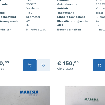
ecode
20GP17
Getriebecode
20GP1
Vorderrad
Antrieb
Vorde
and
111521
Tachostand
111521
 Tachostand
Kilometer
Einheit Tachostand
Kilom
zierungscode
A2
Klassifizierungscode
A2
Ja
ABS
Ja
rheiten
In nette staat.
Besonderheiten
In net
0,
€ 150,
65
65
St
Ohne MwSt