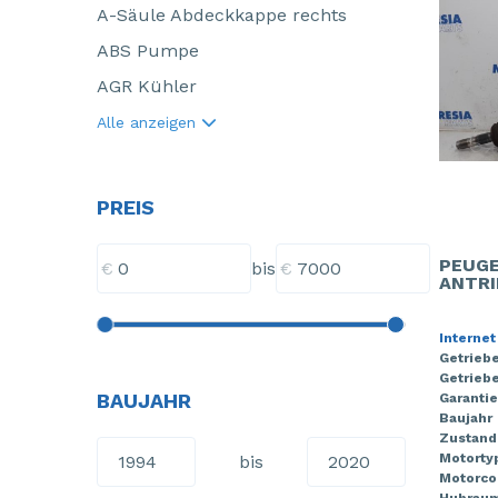
A-Säule Abdeckkappe rechts
ABS Pumpe
AGR Kühler
Alle anzeigen
PREIS
PEUGE
€
€
bis
ANTRI
Internet
Getrieb
Getriebe
BAUJAHR
Garantie
Baujahr
Zustand
Motorty
bis
Motorco
Hubrau