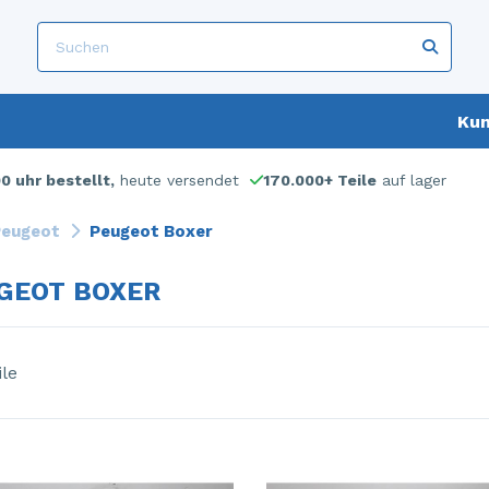
Kun
00 uhr bestellt,
heute versendet
170.000+ Teile
auf lager
eugeot
Peugeot Boxer
GEOT BOXER
ile