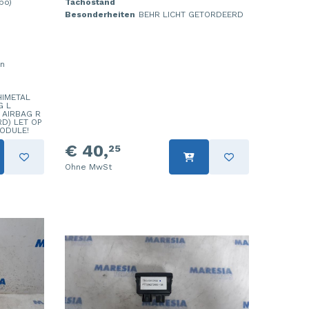
bo)
Tachostand
Besonderheiten
BEHR LICHT GETORDEERD
en
IMETAL
G L
 AIRBAG R
D) LET OP
MODULE!
€ 40,
25
Ohne MwSt