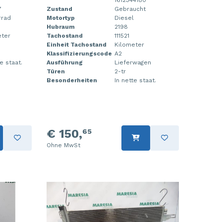
7
Zustand
Gebraucht
rrad
Motortyp
Diesel
Hubraum
2198
eter
Tachostand
111521
Einheit Tachostand
Kilometer
Klassifizierungscode
A2
te staat.
Ausführung
Lieferwagen
Türen
2-tr
Besonderheiten
In nette staat.
€ 150,
65
Ohne MwSt