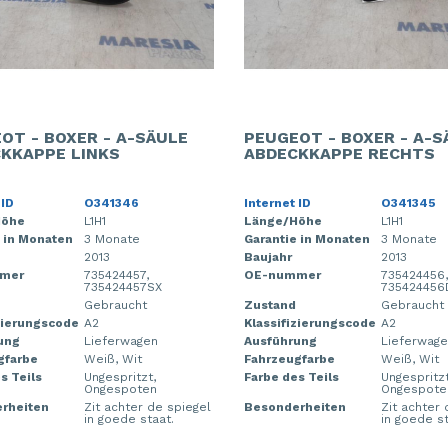
OT - BOXER - A-SÄULE
PEUGEOT - BOXER - A-S
KKAPPE LINKS
ABDECKKAPPE RECHTS
 ID
O341346
Internet ID
O341345
Höhe
L1H1
Länge/Höhe
L1H1
 in Monaten
3 Monate
Garantie in Monaten
3 Monate
2013
Baujahr
2013
mer
735424457,
OE-nummer
735424456,
735424457SX
735424456
Gebraucht
Zustand
Gebraucht
zierungscode
A2
Klassifizierungscode
A2
ung
Lieferwagen
Ausführung
Lieferwag
gfarbe
Weiß, Wit
Fahrzeugfarbe
Weiß, Wit
s Teils
Ungespritzt,
Farbe des Teils
Ungespritzt
Ongespoten
Ongespote
rheiten
Zit achter de spiegel
Besonderheiten
Zit achter 
in goede staat.
in goede st