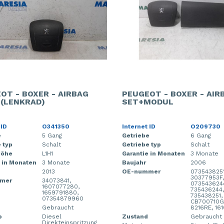
OT - BOXER - AIRBAG
PEUGEOT - BOXER - AIR
 (LENKRAD)
SET+MODUL
 ID
O341350
Internet ID
O209730
e
5 Gang
Getriebe
6 Gang
 typ
Schalt
Getriebe typ
Schalt
Höhe
L1H1
Garantie in Monaten
3 Monate
 in Monaten
3 Monate
Baujahr
2006
2013
OE-nummer
0735438251
30377953F,
mer
34073841,
073543624
1607077280,
735436244,
1659791880,
735438251,
07354879960
CB700710G
Gebraucht
8216RE, 1
p
Diesel
Zustand
Gebraucht
Direkteinspritzung