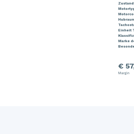
Zustand
Motorty
Motorco
Hubrau
Tachost
Einheit
Klassifi
Marke de
Besonde
€ 57
Margin