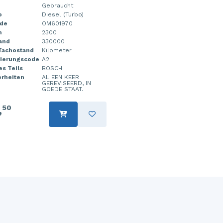
Gebraucht
p
Diesel (Turbo)
de
OM601970
m
2300
and
330000
 Tachostand
Kilometer
zierungscode
A2
s Teils
BOSCH
rheiten
AL EEN KEER
GEREVISEERD, IN
GOEDE STAAT.
,
50