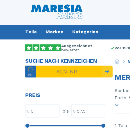
Teile
Marken
Kategorien
Ausgezeichnet
Vor 15:
bewertet
SUCHE NACH KENNZEICHEN
M
MER
Sie be
PREIS
Parts.
€
€
bis
1 Teile