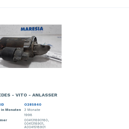
DES - VITO - ANLASSER
 ID
O285840
 in Monaten
3 Monate
1998
mer
004131890180,
0041318901,
A0041518901