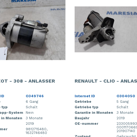
OT - 308 - ANLASSER
RENAULT - CLIO - ANLA
 ID
O349746
Internet ID
O304050
e
6 Gang
Getriebe
5 Gang
 typ
Schalt
Getriebe typ
Schalt
topp-System
Nein
Garantie in Monaten
3 Monate
 in Monaten
3 Monate
Baujahr
2019
2019
OE-nummer
233005993
000117066
mer
9812715480,
201907140
1632746480
Zustand
Gebraucht