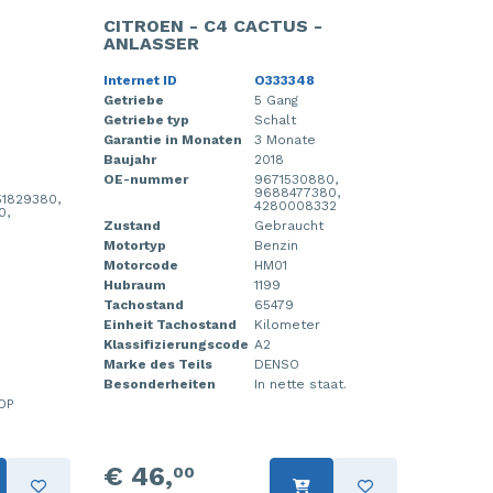
CITROEN - C4 CACTUS -
ANLASSER
Internet ID
O333348
Getriebe
5 Gang
Getriebe typ
Schalt
Garantie in Monaten
3 Monate
Baujahr
2018
OE-nummer
9671530880,
9688477380,
51829380,
4280008332
0,
Zustand
Gebraucht
Motortyp
Benzin
Motorcode
HM01
Hubraum
1199
Tachostand
65479
Einheit Tachostand
Kilometer
Klassifizierungscode
A2
Marke des Teils
DENSO
Besonderheiten
In nette staat.
OP
€ 46,
00