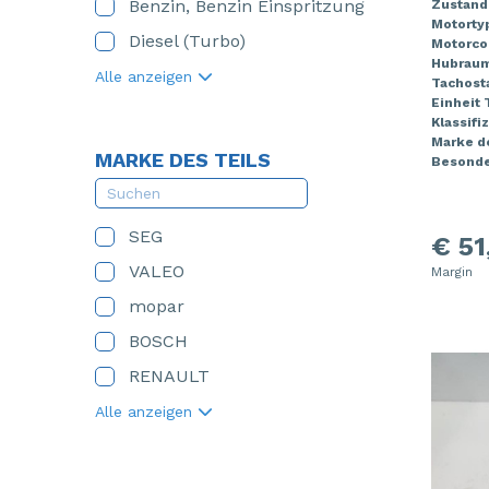
Benzin, Benzin Einspritzung
Zustand
Motorty
Diesel (Turbo)
Motorco
Hubrau
Alle anzeigen
Tachost
Einheit
Klassifi
Marke de
MARKE DES TEILS
Besonde
SEG
€ 51
VALEO
Margin
mopar
BOSCH
RENAULT
Alle anzeigen