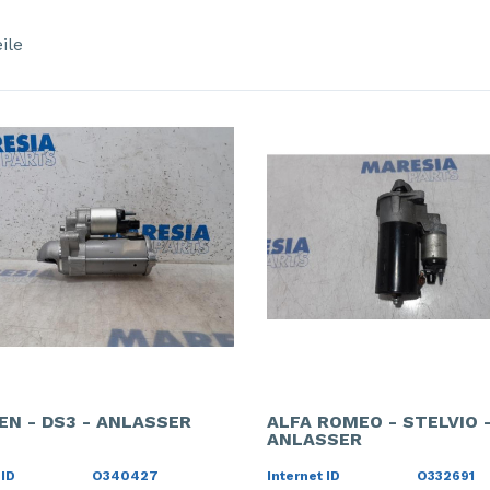
ile
EN - DS3 - ANLASSER
ALFA ROMEO - STELVIO 
ANLASSER
 ID
O340427
Internet ID
O332691