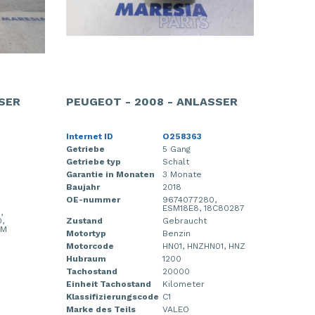
SER
PEUGEOT - 2008 - ANLASSER
Internet ID
O258363
Getriebe
5 Gang
Getriebe typ
Schalt
Garantie in Monaten
3 Monate
Baujahr
2018
OE-nummer
9674077280,
ESM18E8, 18C80287
,
,
Zustand
Gebraucht
RM
Motortyp
Benzin
Motorcode
HN01, HNZHN01, HNZ
Hubraum
1200
Tachostand
20000
Einheit Tachostand
Kilometer
Klassifizierungscode
C1
Marke des Teils
VALEO