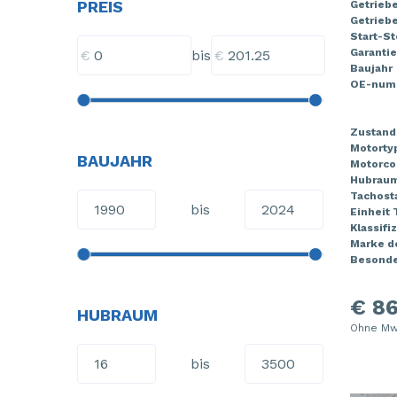
PREIS
Getrieb
Getriebe
Start-S
Garantie
€
€
bis
Baujahr
OE-num
Zustand
Motorty
BAUJAHR
Motorco
Hubrau
Tachost
bis
Einheit
Klassifi
Marke de
Besonde
€ 86
HUBRAUM
Ohne Mw
bis