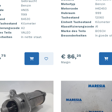
Gebraucht
Motortyp
Benzin
p
Benzin
Motorcode
H4D450
de
HN05
Hubraum
999
m
1199
Tachostand
12060
and
84530
Einheit Tachostand
Kilometer
 Tachostand
Kilometer
Klassifizierungscode
A1
zierungscode
A2
Marke des Teils
BOSCH
s Teils
VALEO
Besonderheiten
In goede st
rheiten
In nette staat.
,
€ 86,
75
25
Margin