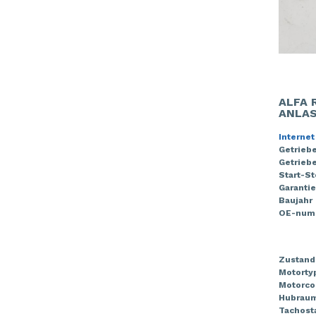
ALFA 
ANLA
Internet
Getrieb
Getriebe
Start-S
Garantie
Baujahr
OE-num
Zustand
Motorty
Motorco
Hubrau
Tachost