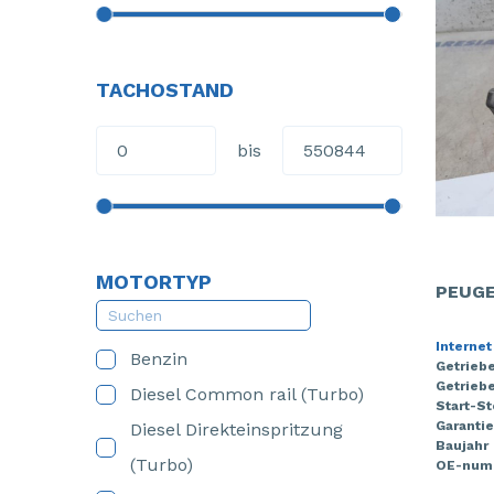
TACHOSTAND
bis
MOTORTYP
PEUGE
Internet
Benzin
Getrieb
Getriebe
Diesel Common rail (Turbo)
Start-S
Garantie
Diesel Direkteinspritzung
Baujahr
(Turbo)
OE-num