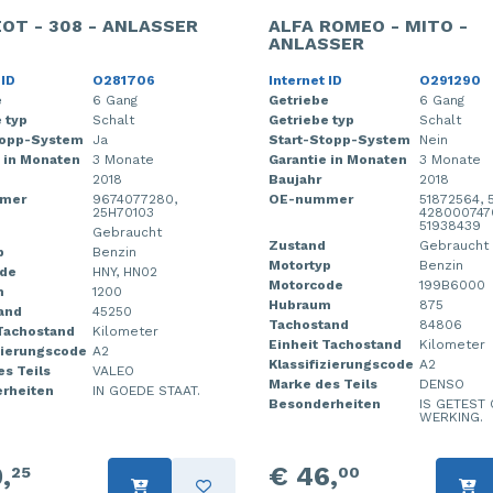
OT - 308 - ANLASSER
ALFA ROMEO - MITO -
ANLASSER
 ID
O281706
Internet ID
O291290
e
6 Gang
Getriebe
6 Gang
 typ
Schalt
Getriebe typ
Schalt
topp-System
Ja
Start-Stopp-System
Nein
 in Monaten
3 Monate
Garantie in Monaten
3 Monate
2018
Baujahr
2018
mer
9674077280,
OE-nummer
51872564, 
25H70103
428000747
51938439
Gebraucht
Zustand
Gebraucht
p
Benzin
Motortyp
Benzin
de
HNY, HN02
Motorcode
199B6000
m
1200
Hubraum
875
and
45250
Tachostand
84806
 Tachostand
Kilometer
Einheit Tachostand
Kilometer
zierungscode
A2
Klassifizierungscode
A2
s Teils
VALEO
Marke des Teils
DENSO
rheiten
IN GOEDE STAAT.
Besonderheiten
IS GETEST 
WERKING.
,
€ 46,
25
00