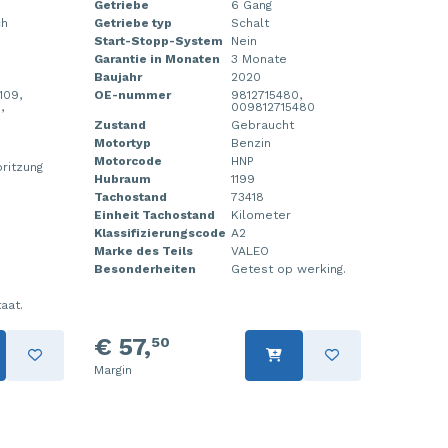
Getriebe
6 Gang
ch
Getriebe typ
Schalt
Start-Stopp-System
Nein
Garantie in Monaten
3 Monate
Baujahr
2020
109,
OE-nummer
9812715480,
,
009812715480
Zustand
Gebraucht
Motortyp
Benzin
Motorcode
HNP
pritzung
Hubraum
1199
Tachostand
73418
Einheit Tachostand
Kilometer
Klassifizierungscode
A2
Marke des Teils
VALEO
Besonderheiten
Getest op werking.
aat.
€ 57,
50
Margin