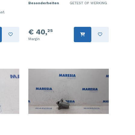
Besonderheiten
GETEST OP WERKING
aat.
€ 40,
25
Margin