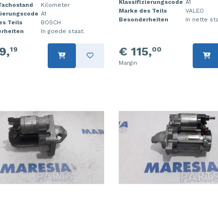
Klassifizierungscode
A1
 Tachostand
Kilometer
Marke des Teils
VALEO
zierungscode
A1
Besonderheiten
In nette st
s Teils
BOSCH
rheiten
In goede staat.
9,
€ 115,
19
00
Margin