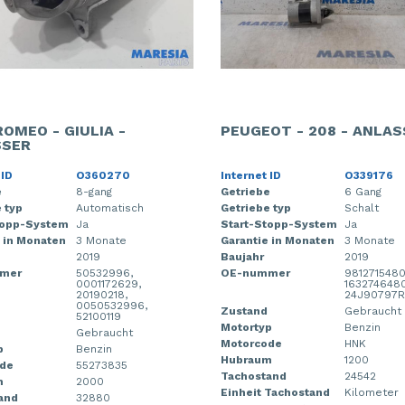
ROMEO - GIULIA -
PEUGEOT - 208 - ANLAS
SSER
 ID
O360270
Internet ID
O339176
e
8-gang
Getriebe
6 Gang
 typ
Automatisch
Getriebe typ
Schalt
topp-System
Ja
Start-Stopp-System
Ja
 in Monaten
3 Monate
Garantie in Monaten
3 Monate
2019
Baujahr
2019
mer
50532996,
OE-nummer
9812715480
0001172629,
1632746480
20190218,
24J90797
0050532996,
Zustand
Gebraucht
52100119
Motortyp
Benzin
Gebraucht
Motorcode
HNK
p
Benzin
Hubraum
1200
de
55273835
Tachostand
24542
m
2000
Einheit Tachostand
Kilometer
and
32880