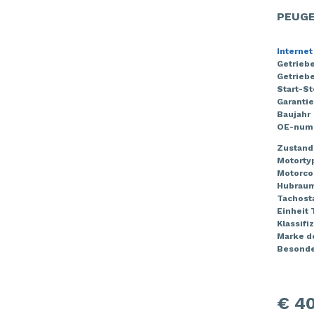
PEUGE
Internet
Getrieb
Getriebe
Start-S
Garantie
Baujahr
OE-num
Zustand
Motorty
Motorco
Hubrau
Tachost
Einheit
Klassifi
Marke de
Besonde
€ 40