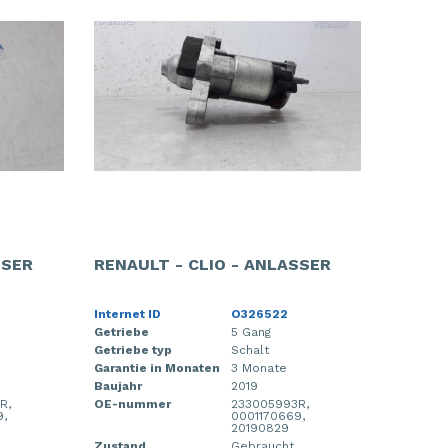
SSER
RENAULT - CLIO - ANLASSER
Internet ID
O326522
Getriebe
5 Gang
Getriebe typ
Schalt
Garantie in Monaten
3 Monate
Baujahr
2019
R,
OE-nummer
233005993R,
9,
0001170669,
20190829
Zustand
Gebraucht