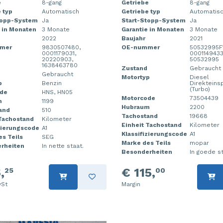
e
8-gang
Getriebe
8-gang
 typ
Automatisch
Getriebe typ
Automatis
topp-System
Ja
Start-Stopp-System
Ja
 in Monaten
3 Monate
Garantie in Monaten
3 Monate
2022
Baujahr
2021
mer
9830507480,
OE-nummer
50532995F
0001179031,
0001149433
20220903,
50532995
1638463780
Zustand
Gebraucht
Gebraucht
Motortyp
Diesel
p
Benzin
Direkteins
(Turbo)
de
HNS, HN05
Motorcode
73504439
m
1199
Hubraum
2200
and
510
Tachostand
19668
 Tachostand
Kilometer
Einheit Tachostand
Kilometer
zierungscode
A1
Klassifizierungscode
A1
s Teils
SEG
Marke des Teils
mopar
rheiten
In nette staat.
Besonderheiten
In goede st
,
€ 115,
25
00
St
Margin