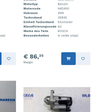
Motortyp
Benzin
Motorcode
H4D450
Hubraum
999
Tachostand
26845
Einheit Tachostand
Kilometer
Klassifizierungscode
A2
Marke des Teils
BOSCH
aat.
Besonderheiten
In nette staat.
€ 86,
25
Margin