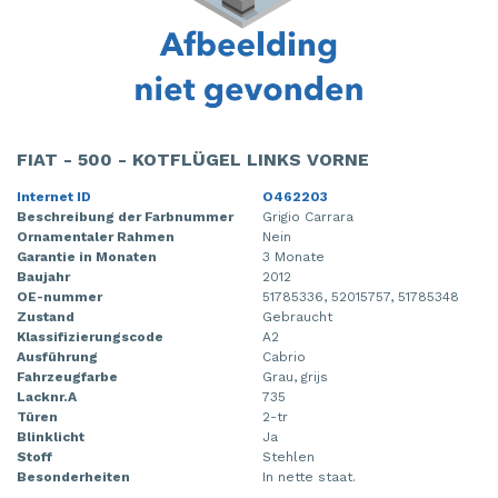
FIAT - 500 - KOTFLÜGEL LINKS VORNE
Internet ID
O462203
Beschreibung der Farbnummer
Grigio Carrara
Ornamentaler Rahmen
Nein
Garantie in Monaten
3 Monate
Baujahr
2012
OE-nummer
51785336, 52015757, 51785348
Zustand
Gebraucht
Klassifizierungscode
A2
Ausführung
Cabrio
Fahrzeugfarbe
Grau, grijs
Lacknr.A
735
Türen
2-tr
Blinklicht
Ja
Stoff
Stehlen
Besonderheiten
In nette staat.