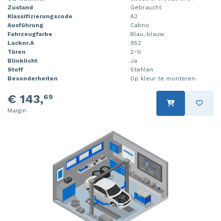
Zustand
Gebraucht
Steuergerät Motormanagement
Tür 4-türig links hinten
Klassifizierungscode
A2
Ausführung
Cabrio
Steuergerät Motormanagement
Tür 4-türig links vorne
Fahrzeugfarbe
Blau, blauw
Lacknr.A
952
Türen
2-tr
Stoßdämpferstrebe links vorne
Tür 4-türig rechts hinten
Blinklicht
Ja
Stoff
Stehlen
Stoßdämpferstrebe rechts vorne
Tür 4-türig rechts vorne
Besonderheiten
Op kleur te monteren.
Turbo
€ 143,
69
Margin
Tür 2-türig links
Vorderwand
Zylinderkopf
Zündspule
Ölwanne