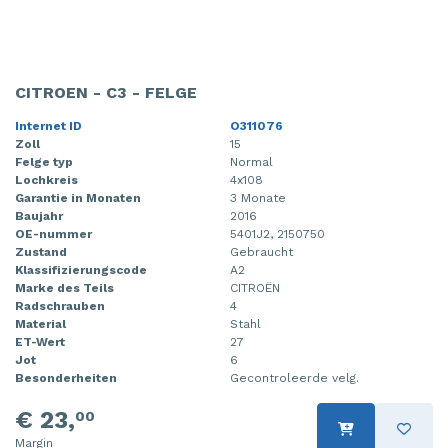
CITROEN - C3 - FELGE
Internet ID
O311076
Zoll
15
Felge typ
Normal
Lochkreis
4x108
Garantie in Monaten
3 Monate
Baujahr
2016
OE-nummer
5401J2, 2150750
Zustand
Gebraucht
Klassifizierungscode
A2
Marke des Teils
CITROËN
Radschrauben
4
Material
Stahl
ET-Wert
27
Jot
6
Besonderheiten
Gecontroleerde velg.
€ 23,
00
Margin