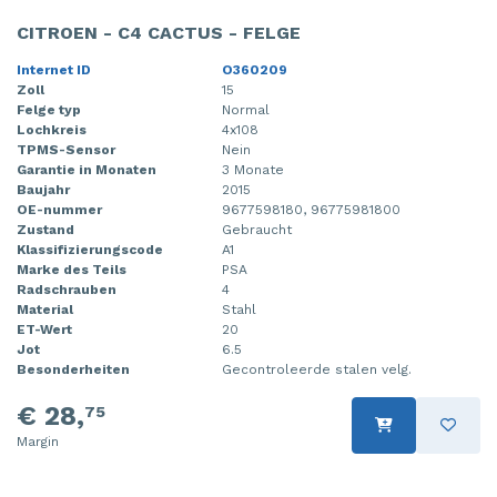
CITROEN - C4 CACTUS - FELGE
Internet ID
O360209
Zoll
15
Felge typ
Normal
Lochkreis
4x108
TPMS-Sensor
Nein
Garantie in Monaten
3 Monate
Baujahr
2015
OE-nummer
9677598180, 96775981800
Zustand
Gebraucht
Klassifizierungscode
A1
Marke des Teils
PSA
Radschrauben
4
Material
Stahl
ET-Wert
20
Jot
6.5
Besonderheiten
Gecontroleerde stalen velg.
€ 28,
75
Margin