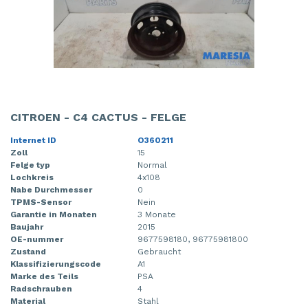
CITROEN - C4 CACTUS - FELGE
Internet ID
O360211
Zoll
15
Felge typ
Normal
Lochkreis
4x108
Nabe Durchmesser
0
TPMS-Sensor
Nein
Garantie in Monaten
3 Monate
Baujahr
2015
OE-nummer
9677598180, 96775981800
Zustand
Gebraucht
Klassifizierungscode
A1
Marke des Teils
PSA
Radschrauben
4
Material
Stahl