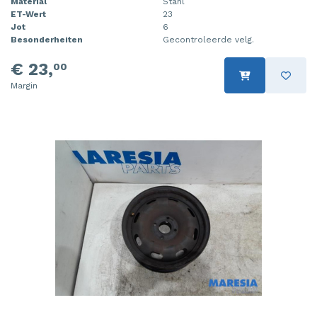
Material
Stahl
ET-Wert
23
Jot
6
Besonderheiten
Gecontroleerde velg.
€ 23,
00
Margin