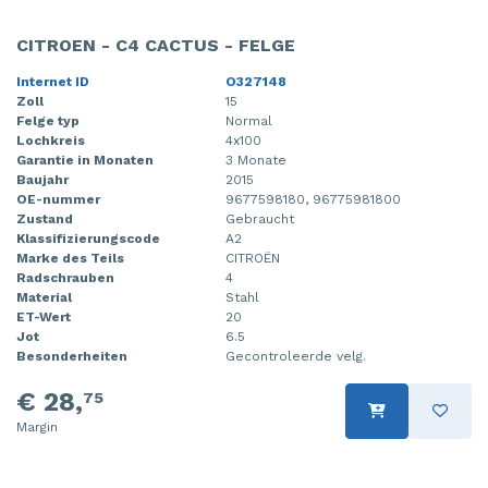
CITROEN - C4 CACTUS - FELGE
Internet ID
O327148
Zoll
15
Felge typ
Normal
Lochkreis
4x100
Garantie in Monaten
3 Monate
Baujahr
2015
OE-nummer
9677598180, 96775981800
Zustand
Gebraucht
Klassifizierungscode
A2
Marke des Teils
CITROËN
Radschrauben
4
Material
Stahl
ET-Wert
20
Jot
6.5
Besonderheiten
Gecontroleerde velg.
€ 28,
75
Margin