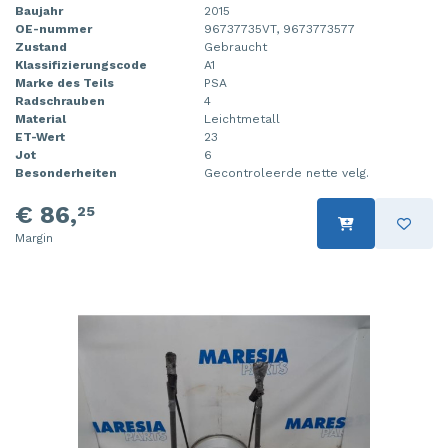
Baujahr
2015
OE-nummer
96737735VT, 9673773577
Zustand
Gebraucht
Klassifizierungscode
A1
Marke des Teils
PSA
Radschrauben
4
Material
Leichtmetall
ET-Wert
23
Jot
6
Besonderheiten
Gecontroleerde nette velg.
€ 86,
25
Margin