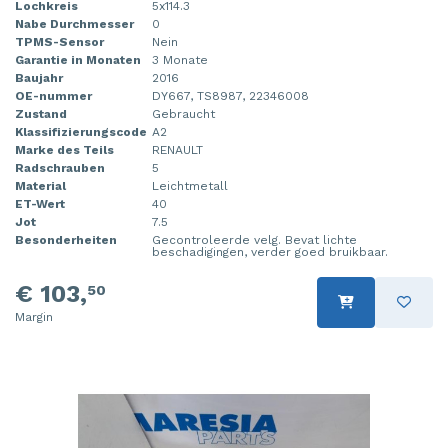
Lochkreis
5x114.3
Nabe Durchmesser
0
TPMS-Sensor
Nein
Garantie in Monaten
3 Monate
Baujahr
2016
OE-nummer
DY667, TS8987, 22346008
Zustand
Gebraucht
Klassifizierungscode
A2
Marke des Teils
RENAULT
Radschrauben
5
Material
Leichtmetall
ET-Wert
40
Jot
7.5
Besonderheiten
Gecontroleerde velg. Bevat lichte
beschadigingen, verder goed bruikbaar.
€ 103,
50
Margin