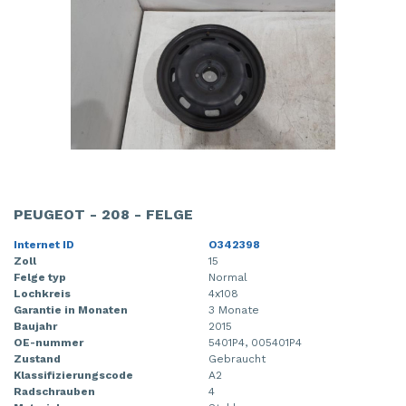
PEUGEOT - 208 - FELGE
Internet ID
O342398
Zoll
15
Felge typ
Normal
Lochkreis
4x108
Garantie in Monaten
3 Monate
Baujahr
2015
OE-nummer
5401P4, 005401P4
Zustand
Gebraucht
Klassifizierungscode
A2
Radschrauben
4