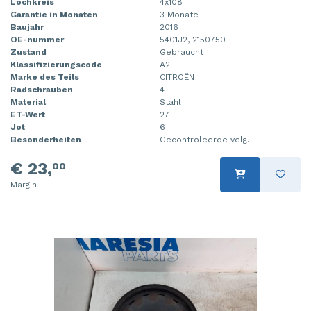
Lochkreis
4x108
Garantie in Monaten
3 Monate
Baujahr
2016
OE-nummer
5401J2, 2150750
Zustand
Gebraucht
Klassifizierungscode
A2
Marke des Teils
CITROËN
Radschrauben
4
Material
Stahl
ET-Wert
27
Jot
6
Besonderheiten
Gecontroleerde velg.
€ 23,
00
Margin