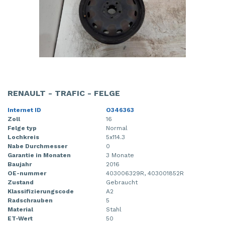
RENAULT - TRAFIC - FELGE
Internet ID
O346363
Zoll
16
Felge typ
Normal
Lochkreis
5x114.3
Nabe Durchmesser
0
Garantie in Monaten
3 Monate
Baujahr
2016
OE-nummer
403006329R, 403001852R
Zustand
Gebraucht
Klassifizierungscode
A2
Radschrauben
5
Material
Stahl
ET-Wert
50