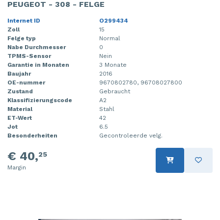
PEUGEOT - 308 - FELGE
Internet ID
O299434
Zoll
15
Felge typ
Normal
Nabe Durchmesser
0
TPMS-Sensor
Nein
Garantie in Monaten
3 Monate
Baujahr
2016
OE-nummer
9670802780, 96708027800
Zustand
Gebraucht
Klassifizierungscode
A2
Material
Stahl
ET-Wert
42
Jot
6.5
Besonderheiten
Gecontroleerde velg.
€ 40,
25
Margin