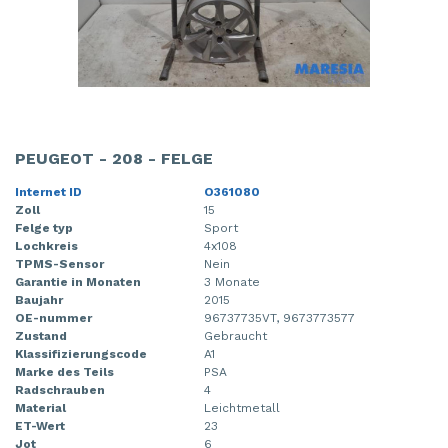
PEUGEOT - 208 - FELGE
Internet ID
O361080
Zoll
15
Felge typ
Sport
Lochkreis
4x108
TPMS-Sensor
Nein
Garantie in Monaten
3 Monate
Baujahr
2015
OE-nummer
96737735VT, 9673773577
Zustand
Gebraucht
Klassifizierungscode
A1
Marke des Teils
PSA
Radschrauben
4
Material
Leichtmetall
ET-Wert
23
Jot
6