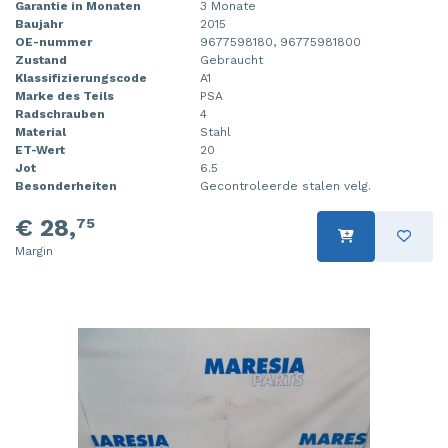
Garantie in Monaten
3 Monate
Baujahr
2015
OE-nummer
9677598180, 96775981800
Zustand
Gebraucht
Klassifizierungscode
A1
Marke des Teils
PSA
Radschrauben
4
Material
Stahl
ET-Wert
20
Jot
6.5
Besonderheiten
Gecontroleerde stalen velg.
€ 28,
75
Margin