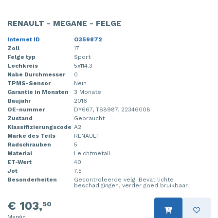
RENAULT - MEGANE - FELGE
Internet ID
O359872
Zoll
17
Felge typ
Sport
Lochkreis
5x114.3
Nabe Durchmesser
0
TPMS-Sensor
Nein
Garantie in Monaten
3 Monate
Baujahr
2016
OE-nummer
DY667, TS8987, 22346008
Zustand
Gebraucht
Klassifizierungscode
A2
Marke des Teils
RENAULT
Radschrauben
5
Material
Leichtmetall
ET-Wert
40
Jot
7.5
Besonderheiten
Gecontroleerde velg. Bevat lichte
beschadigingen, verder goed bruikbaar.
€ 103,
50
Margin