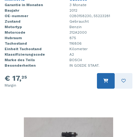
Garantie in Monaten
3 Monate
Baujahr
2012
OE-nummer
0280158230, 55223281
Zustand
Gebraucht
Motortyp
Benzin
Motorcode
312A2000
Hubraum
875
Tachostand
116806
Einheit Tachostand
Kilometer
Klassifizierungscode
A2
Marke des Teils
BOSCH
Besonderheiten
IN GOEDE STAAT.
€ 17,
25
Margin