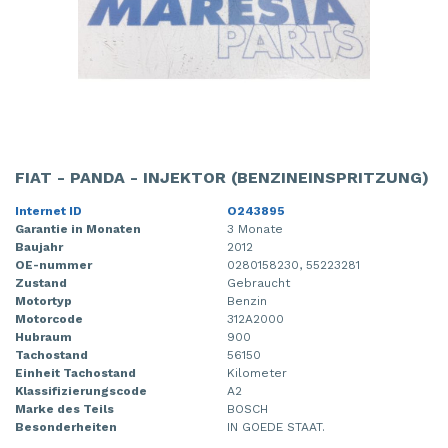
FIAT - PANDA - INJEKTOR (BENZINEINSPRITZUNG)
Internet ID
O243895
Garantie in Monaten
3 Monate
Baujahr
2012
OE-nummer
0280158230, 55223281
Zustand
Gebraucht
Motortyp
Benzin
Motorcode
312A2000
Hubraum
900
Tachostand
56150
Einheit Tachostand
Kilometer
Klassifizierungscode
A2
Marke des Teils
BOSCH
Besonderheiten
IN GOEDE STAAT.