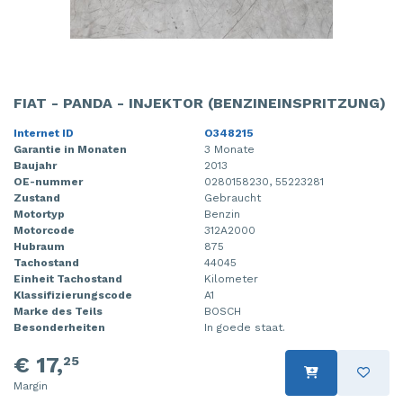
FIAT - PANDA - INJEKTOR (BENZINEINSPRITZUNG)
Internet ID
O348215
Garantie in Monaten
3 Monate
Baujahr
2013
OE-nummer
0280158230, 55223281
Zustand
Gebraucht
Motortyp
Benzin
Motorcode
312A2000
Hubraum
875
Tachostand
44045
Einheit Tachostand
Kilometer
Klassifizierungscode
A1
Marke des Teils
BOSCH
Besonderheiten
In goede staat.
€ 17,
25
Margin