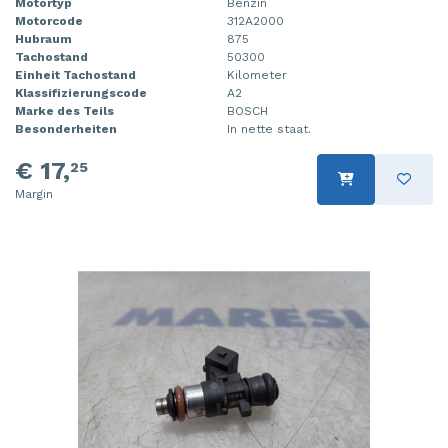
Motortyp
Benzin
Motorcode
312A2000
Hubraum
875
Tachostand
50300
Einheit Tachostand
Kilometer
Klassifizierungscode
A2
Marke des Teils
BOSCH
Besonderheiten
In nette staat.
€ 17,
25
Margin