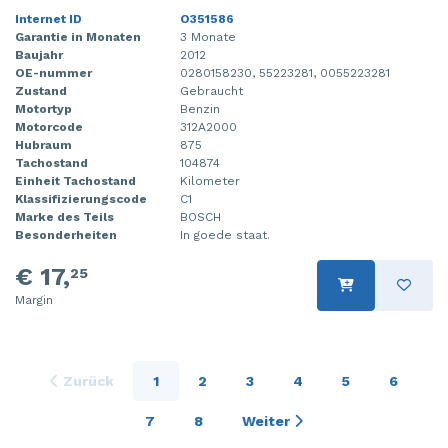
Internet ID
O351586
Garantie in Monaten
3 Monate
Baujahr
2012
OE-nummer
0280158230, 55223281, 0055223281
Zustand
Gebraucht
Motortyp
Benzin
Motorcode
312A2000
Hubraum
875
Tachostand
104874
Einheit Tachostand
Kilometer
Klassifizierungscode
C1
Marke des Teils
BOSCH
Besonderheiten
In goede staat.
€ 17,
25
Margin
Zurück
1
2
3
4
5
6
7
8
Weiter