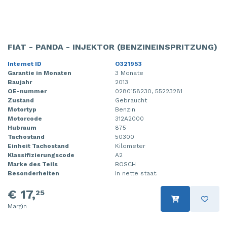
FIAT - PANDA - INJEKTOR (BENZINEINSPRITZUNG)
Internet ID
O321953
Garantie in Monaten
3 Monate
Baujahr
2013
OE-nummer
0280158230, 55223281
Zustand
Gebraucht
Motortyp
Benzin
Motorcode
312A2000
Hubraum
875
Tachostand
50300
Einheit Tachostand
Kilometer
Klassifizierungscode
A2
Marke des Teils
BOSCH
Besonderheiten
In nette staat.
€ 17,
25
Margin