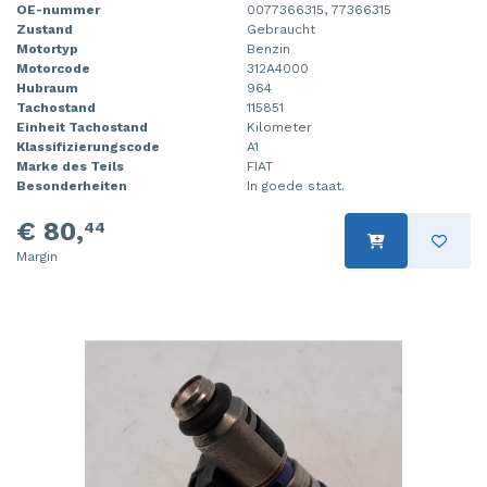
OE-nummer
0077366315, 77366315
Zustand
Gebraucht
Motortyp
Benzin
Motorcode
312A4000
Hubraum
964
Tachostand
115851
Einheit Tachostand
Kilometer
Klassifizierungscode
A1
Marke des Teils
FIAT
Besonderheiten
In goede staat.
€ 80,
44
Margin