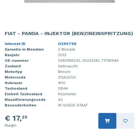
FIAT - PANDA - INJEKTOR (BENZINEINSPRITZUNG)
Internet ID
O295798
Garantie in Monaten
3 Monate
Baujahr
2013
OE-nummer
0280158230, 55223281, 71795594
Zustand
Gebraucht
Motortyp
Benzin
Motorcode
312A2000
Hubraum
900
Tachostand
13544
Einheit Tachostand
Kilometer
Klassifizierungscode
A2
Besonderheiten
IN GOEDE STAAT
€ 17,
25
Margin