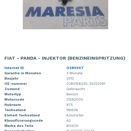
FIAT - PANDA - INJEKTOR (BENZINEINSPRITZUNG)
Internet ID
O285567
Garantie in Monaten
3 Monate
Baujahr
2012
OE-nummer
0280158230, 55223281
Zustand
Gebraucht
Motortyp
Benzin
Motorcode
312A2000
Hubraum
875
Tachostand
116806
Einheit Tachostand
Kilometer
Klassifizierungscode
A2
Marke des Teils
BOSCH