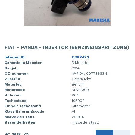
FIAT - PANDA - INJEKTOR (BENZINEINSPRITZUNG)
Internet ID
O367472
Garantie in Monaten
3 Monate
Baujahr
2014
OE-nummer
IWP194, 0077366315
Zustand
Gebraucht
Motortyp
Benzin
Motorcode
312A4000
Hubraum
964
Tachostand
105000
Einheit Tachostand
Kilometer
Klassifizierungscode
A1
Marke des Teils
WEBER
Besonderheiten
In goede staat.
€ 86,
25