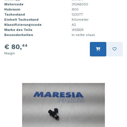
Motorcode
312A6000
Steuergerät Motormanagement
Tür 4-türig links hinten
Hubraum
900
Tachostand
123077
Steuergerät Motormanagement
Tür 4-türig links vorne
Einheit Tachostand
Kilometer
Klassifizierungscode
A2
Marke des Teils
WEBER
Stoßdämpferstrebe links vorne
Tür 4-türig rechts hinten
Besonderheiten
In nette staat.
Stoßdämpferstrebe rechts vorne
Tür 4-türig rechts vorne
€ 80,
44
Turbo
Margin
Tür 2-türig links
Vorderwand
Zylinderkopf
Zündspule
Ölwanne