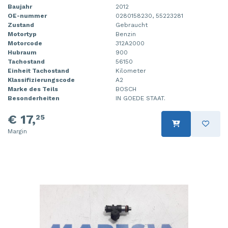
Baujahr
2012
OE-nummer
0280158230, 55223281
Zustand
Gebraucht
Motortyp
Benzin
Motorcode
312A2000
Hubraum
900
Tachostand
56150
Einheit Tachostand
Kilometer
Klassifizierungscode
A2
Marke des Teils
BOSCH
Besonderheiten
IN GOEDE STAAT.
€ 17,
25
Margin