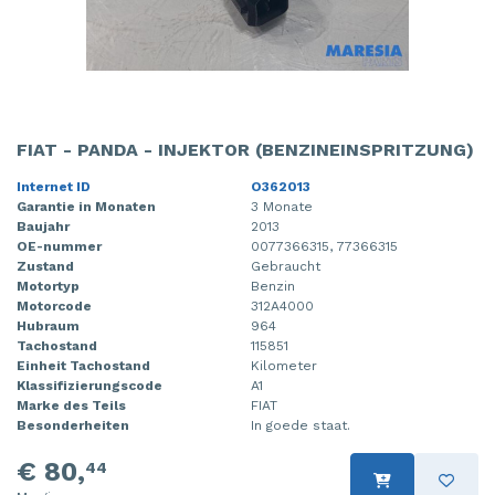
FIAT - PANDA - INJEKTOR (BENZINEINSPRITZUNG)
Internet ID
O362013
Garantie in Monaten
3 Monate
Baujahr
2013
OE-nummer
0077366315, 77366315
Zustand
Gebraucht
Motortyp
Benzin
Motorcode
312A4000
Hubraum
964
Tachostand
115851
Einheit Tachostand
Kilometer
Klassifizierungscode
A1
Marke des Teils
FIAT
Besonderheiten
In goede staat.
€ 80,
44