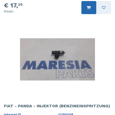
€ 17,
25
Margin
FIAT - PANDA - INJEKTOR (BENZINEINSPRITZUNG)
Internet ID
O285568