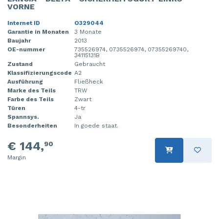
VORNE
Internet ID
O329044
Garantie in Monaten
3 Monate
Baujahr
2013
OE-nummer
735526974, 0735526974, 07355269740,
34115131B
Zustand
Gebraucht
Klassifizierungscode
A2
Ausführung
Fließheck
Marke des Teils
TRW
Farbe des Teils
Zwart
Türen
4-tr
Spannsys.
Ja
Besonderheiten
In goede staat.
€ 144,
90
Margin