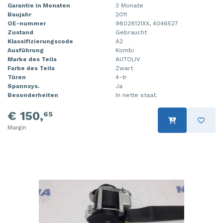
Garantie in Monaten
3 Monate
Baujahr
2011
OE-nummer
98028121XX, 4046527
Zustand
Gebraucht
Klassifizierungscode
A2
Ausführung
Kombi
Marke des Teils
AUTOLIV
Farbe des Teils
Zwart
Türen
4-tr
Spannsys.
Ja
Besonderheiten
In nette staat.
€ 150,
65
Margin