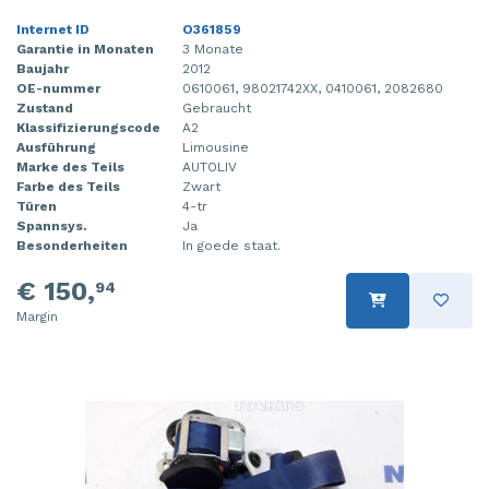
Internet ID
O361859
Garantie in Monaten
3 Monate
Baujahr
2012
OE-nummer
0610061, 98021742XX, 0410061, 2082680
Zustand
Gebraucht
Klassifizierungscode
A2
Ausführung
Limousine
Marke des Teils
AUTOLIV
Farbe des Teils
Zwart
Türen
4-tr
Spannsys.
Ja
Besonderheiten
In goede staat.
€ 150,
94
Margin