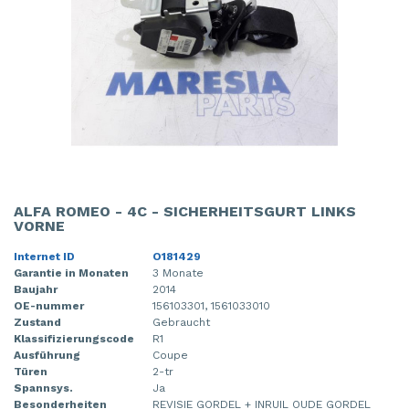
ALFA ROMEO - 4C - SICHERHEITSGURT LINKS
VORNE
Internet ID
O181429
Garantie in Monaten
3 Monate
Baujahr
2014
OE-nummer
156103301, 1561033010
Zustand
Gebraucht
Klassifizierungscode
R1
Ausführung
Coupe
Türen
2-tr
Spannsys.
Ja
Besonderheiten
REVISIE GORDEL + INRUIL OUDE GORDEL