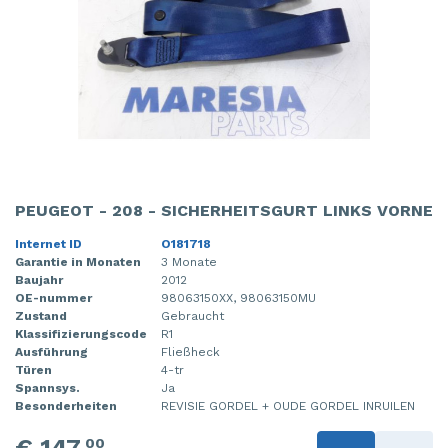
PEUGEOT - 208 - SICHERHEITSGURT LINKS VORNE
Internet ID
O181718
Garantie in Monaten
3 Monate
Baujahr
2012
OE-nummer
98063150XX, 98063150MU
Zustand
Gebraucht
Klassifizierungscode
R1
Ausführung
Fließheck
Türen
4-tr
Spannsys.
Ja
Besonderheiten
REVISIE GORDEL + OUDE GORDEL INRUILEN
€ 147,
00