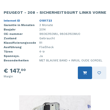
PEUGEOT - 208 - SICHERHEITSGURT LINKS VORNE
Internet ID
O181723
Garantie in Monaten
3 Monate
Baujahr
2014
OE-nummer
98063150MU, 98063150MU0
Zustand
Gebraucht
Klassifizierungscode
R1
Ausführung
Fließheck
Türen
4-tr
Spannsys.
Ja
Besonderheiten
MET BLAUWE BAND + INRUIL OUDE GORDEL
€ 147,
00
Margin