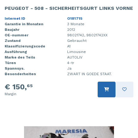
PEUGEOT - 508 - SICHERHEITSGURT LINKS VORNE
Internet ID
O181715
Garantie in Monaten
3 Monate
Baujahr
2012
OE-nummer
98021742, 98021742XX
Zustand
Gebraucht
Klassifizierungscode
A1
Ausführung
Limousine
Marke des Teils
AUTOLIV
Türen
4-tr
Spannsys.
Ja
Besonderheiten
ZWART IN GOEDE STAAT.
€ 150,
65
Margin