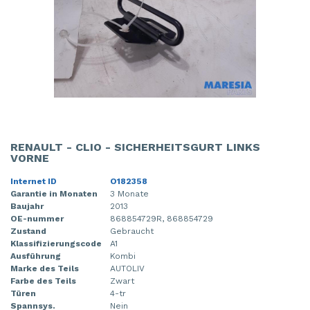
RENAULT - CLIO - SICHERHEITSGURT LINKS
VORNE
Internet ID
O182358
Garantie in Monaten
3 Monate
Baujahr
2013
OE-nummer
868854729R, 868854729
Zustand
Gebraucht
Klassifizierungscode
A1
Ausführung
Kombi
Marke des Teils
AUTOLIV
Farbe des Teils
Zwart
Türen
4-tr
Spannsys.
Nein