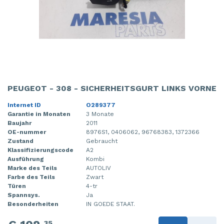
PEUGEOT - 308 - SICHERHEITSGURT LINKS VORNE
Internet ID
O289377
Garantie in Monaten
3 Monate
Baujahr
2011
OE-nummer
8976S1, 0406062, 96768383, 1372366
Zustand
Gebraucht
Klassifizierungscode
A2
Ausführung
Kombi
Marke des Teils
AUTOLIV
Farbe des Teils
Zwart
Türen
4-tr
Spannsys.
Ja
Besonderheiten
IN GOEDE STAAT.
35