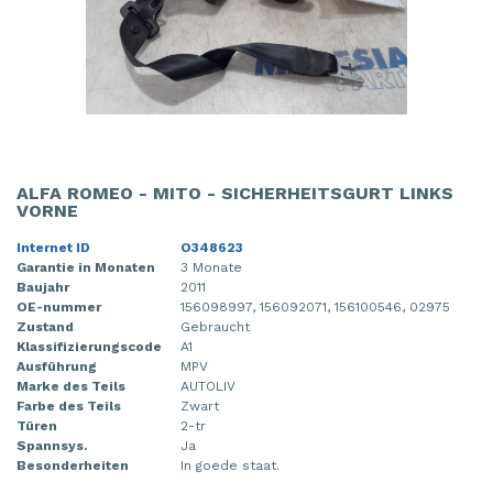
ALFA ROMEO - MITO - SICHERHEITSGURT LINKS
VORNE
Internet ID
O348623
Garantie in Monaten
3 Monate
Baujahr
2011
OE-nummer
156098997, 156092071, 156100546, 02975
Zustand
Gebraucht
Klassifizierungscode
A1
Ausführung
MPV
Marke des Teils
AUTOLIV
Farbe des Teils
Zwart
Türen
2-tr
Spannsys.
Ja
Besonderheiten
In goede staat.