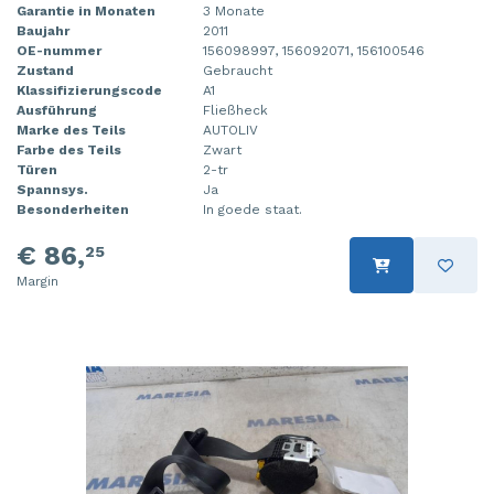
Garantie in Monaten
3 Monate
Baujahr
2011
OE-nummer
156098997, 156092071, 156100546
Zustand
Gebraucht
Klassifizierungscode
A1
Ausführung
Fließheck
Marke des Teils
AUTOLIV
Farbe des Teils
Zwart
Türen
2-tr
Spannsys.
Ja
Besonderheiten
In goede staat.
€ 86,
25
Margin