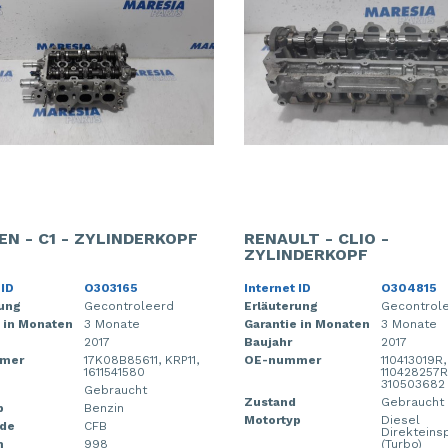
EN - C1 - ZYLINDERKOPF
RENAULT - CLIO -
ZYLINDERKOPF
 ID
O303165
Internet ID
O304815
rung
Gecontroleerd
Erläuterung
Gecontrol
 in Monaten
3 Monate
Garantie in Monaten
3 Monate
2017
Baujahr
2017
mer
17K08B85611, KRP11,
OE-nummer
110413019R,
1611541580
110428257R
310503682
Gebraucht
Zustand
Gebraucht
p
Benzin
Motortyp
Diesel
de
CFB
Direkteins
m
998
(Turbo)