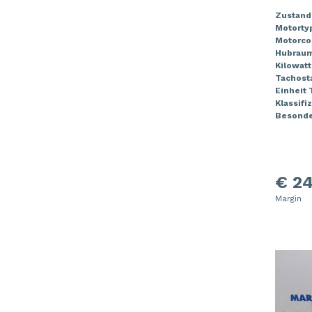
Zustand
Motorty
Motorco
Hubrau
Kilowatt
Tachost
Einheit
Klassifi
Besonde
€ 24
Margin