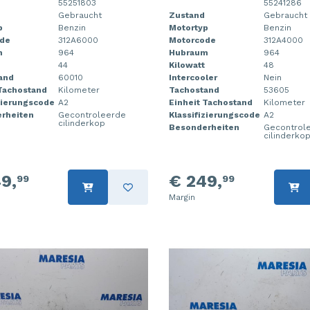
55251803
55241286
Gebraucht
Zustand
Gebraucht
p
Benzin
Motortyp
Benzin
de
312A6000
Motorcode
312A4000
m
964
Hubraum
964
44
Kilowatt
48
and
60010
Intercooler
Nein
 Tachostand
Kilometer
Tachostand
53605
zierungscode
A2
Einheit Tachostand
Kilometer
rheiten
Gecontroleerde
Klassifizierungscode
A2
cilinderkop
Besonderheiten
Gecontrol
cilinderko
9,
€ 249,
99
99
Margin