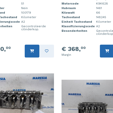
51
Motorcode
K9K628
ler
Nein
Hubraum
1461
and
100179
Kilowatt
66
 Tachostand
Kilometer
Tachostand
148245
zierungscode
A2
Einheit Tachostand
Kilometer
rheiten
Gecontroleerde
Klassifizierungscode
A2
cilinderkop.
Besonderheiten
Gecontrol
cilinderkop
0,
€ 368,
00
00
Margin