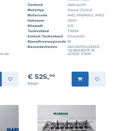
Zustand
Gebraucht
Motortyp
Diesel (Turbo)
Motorcode
RHD, RHDRH02, RH02
Hubraum
2000
Kilowatt
100
Tachostand
79884
Einheit Tachostand
Kilometer
Klassifizierungscode
B1
Besonderheiten
GECONTROLEERDE
CILINDERKOP IN
eerde
GOEDE STAAT
p
€ 525,
00
Margin