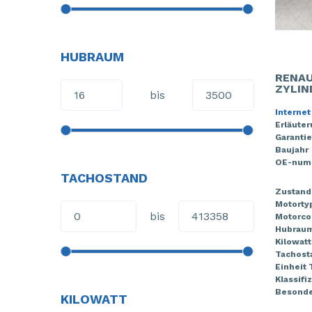
HUBRAUM
RENAU
ZYLIN
bis
Internet
Erläute
Garantie
Baujahr
OE-num
TACHOSTAND
Zustand
Motorty
bis
Motorco
Hubrau
Kilowatt
Tachost
Einheit
Klassifi
Besonde
KILOWATT