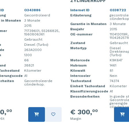
ZYLINDERKOPF
 ID
O343886
Internet ID
O338722
rung
Gecontroleerd
Erläuterung
gecontrol
cilinderko
 in Monaten
3 Monate
Garantie in Monaten
3 Monate
2015
Baujahr
2015
mer
71739601, 55266825,
1560806361
OE-nummer
110413019R,
110428257R
Gebraucht
Zustand
Gebraucht
p
Diesel (Turbo)
Motortyp
Diesel
de
263A2000
Direkteins
m
1300
(Turbo)
66
Motorcode
K9K647
and
38821
Hubraum
1461
 Tachostand
Kilometer
Kilowatt
81
zierungscode
A1
Intercooler
Nein
rheiten
Gecontroleerde
Tachostand
74374
cilinderkop.
Einheit Tachostand
Kilometer
Klassifizierungscode
A1
Besonderheiten
In goede st
Gecontrol
gereinigde
cilinderkop
0,
€ 300,
00
00
St
Margin