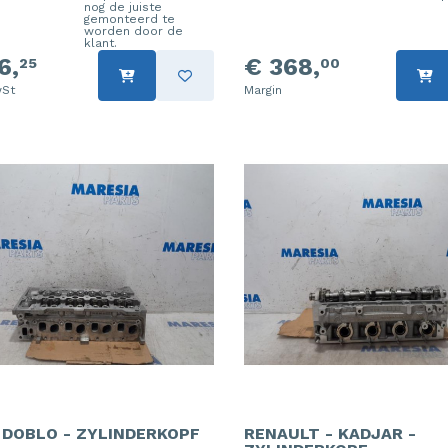
nog de juiste
gemonteerd te
worden door de
klant.
6,
€ 368,
25
00
St
Margin
- DOBLO - ZYLINDERKOPF
RENAULT - KADJAR -