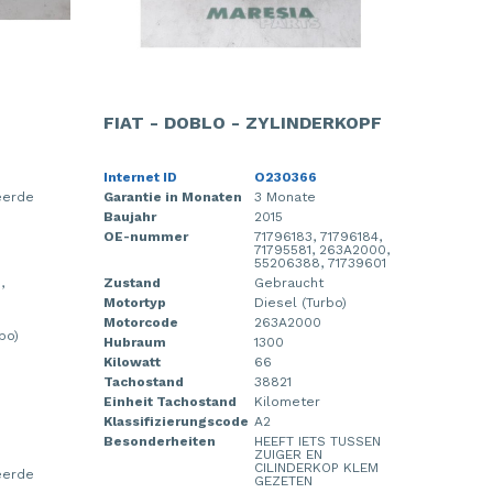
FIAT - DOBLO - ZYLINDERKOPF
Internet ID
O230366
eerde
Garantie in Monaten
3 Monate
p
Baujahr
2015
OE-nummer
71796183, 71796184,
71795581, 263A2000,
55206388, 71739601
,
Zustand
Gebraucht
Motortyp
Diesel (Turbo)
Motorcode
263A2000
bo)
Hubraum
1300
Kilowatt
66
Tachostand
38821
Einheit Tachostand
Kilometer
Klassifizierungscode
A2
Besonderheiten
HEEFT IETS TUSSEN
ZUIGER EN
CILINDERKOP KLEM
eerde
GEZETEN
p