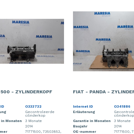
- 500 - ZYLINDERKOPF
FIAT - PANDA - ZYLIND
 ID
O333732
Internet ID
O341886
rung
Gecontroleerde
Erläuterung
Gecontrol
cilinderkop
cilinderko
 in Monaten
3 Monate
Garantie in Monaten
3 Monate
2014
Baujahr
2014
mer
71771500, 73503852,
OE-nummer
71771500, 