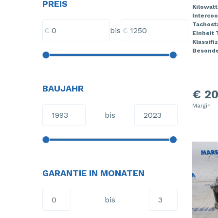
PREIS
Kilowatt
Intercoo
Tachost
€
€
bis
Einheit
Klassifi
Besonde
BAUJAHR
€ 20
Margin
bis
GARANTIE IN MONATEN
bis