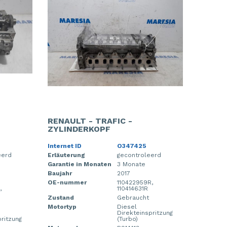
RENAULT - TRAFIC -
ZYLINDERKOPF
Internet ID
O347425
eerd
Erläuterung
gecontroleerd
Garantie in Monaten
3 Monate
Baujahr
2017
OE-nummer
110422959R,
,
110414631R
Zustand
Gebraucht
Motortyp
Diesel
Direkteinspritzung
pritzung
(Turbo)