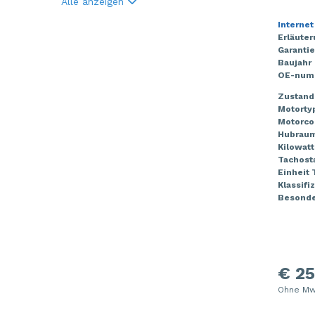
Alle anzeigen
Internet
Erläute
Garantie
Baujahr
OE-num
Zustand
Motorty
Motorco
Hubrau
Kilowatt
Tachost
Einheit
Klassifi
Besonde
€ 25
Ohne Mw