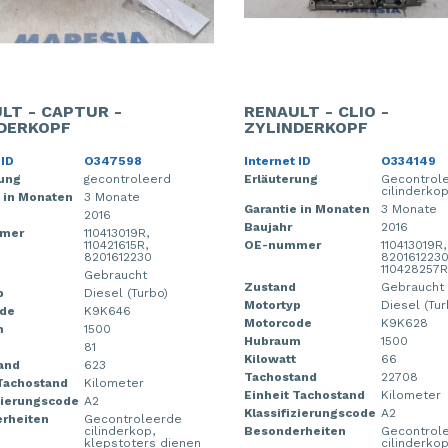
LT - CAPTUR -
RENAULT - CLIO -
DERKOPF
ZYLINDERKOPF
 ID
O347598
Internet ID
O334149
rung
gecontroleerd
Erläuterung
Gecontrol
cilinderko
 in Monaten
3 Monate
Garantie in Monaten
3 Monate
2016
Baujahr
2016
mer
110413019R,
110421615R,
OE-nummer
110413019R,
8201612230
8201612230
110428257R
Gebraucht
Zustand
Gebraucht
p
Diesel (Turbo)
Motortyp
Diesel (Tur
de
K9K646
Motorcode
K9K628
m
1500
Hubraum
1500
81
Kilowatt
66
and
623
Tachostand
22708
 Tachostand
Kilometer
Einheit Tachostand
Kilometer
zierungscode
A2
Klassifizierungscode
A2
rheiten
Gecontroleerde
cilinderkop,
Besonderheiten
Gecontrol
klepstoters dienen
cilinderko