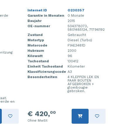
Internet ID
O230357
eerde
Garantie in Monaten
0 Monate
p
Baujahr
2015
OE-nummer
504378073,
5801485124, 71796192
Zustand
Gebraucht
Motortyp
Diesel (Turbo)
Motorcode
F1AE3481D
Hubraum
2300
pritzung
Kilowatt
96
Tachostand
130412
Einheit Tachostand
Kilometer
Klassifizierungscode
A3
Besonderheiten
4 KLEPPEN LEK EN
PAAR BOUTEN
AFGEBROKEN +
gloeibougie
gebroken.
aat.
eerde en
.
€ 420,
00
Ohne MwSt