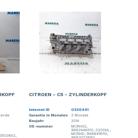
ERKOPF
CITROEN - C5 - ZYLINDERKOPF
Internet ID
O230441
eerde
Garantie in Monaten
3 Monate
p
Baujahr
2014
OE-nummer
MCRH02,
9682446510, 0200HL,
MCRHD, 9688418110,
73503852,
9683073880