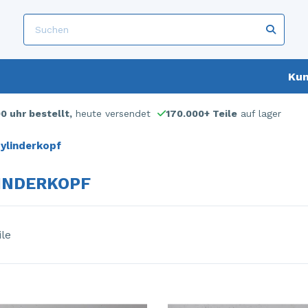
Kun
00 uhr bestellt,
heute versendet
170.000+ Teile
auf lager
ylinderkopf
INDERKOPF
ile