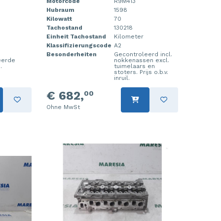
Motorcode
R9M413
Hubraum
1598
Kilowatt
70
Tachostand
130218
Einheit Tachostand
Kilometer
Klassifizierungscode
A2
Besonderheiten
Gecontroleerd incl.
eerde
nokkenassen excl.
.
tuimelaars en
stoters. Prijs o.b.v.
inruil.
€ 682,
00
Ohne MwSt