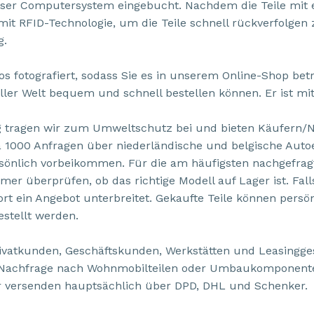
ser Computersystem eingebucht. Nachdem die Teile mit e
 mit RFID-Technologie, um die Teile schnell rückverfolgen
g.
ios fotografiert, sodass Sie es in unserem Online-Shop b
ller Welt bequem und schnell bestellen können. Er ist mit
tragen wir zum Umweltschutz bei und bieten Käufern/Nut
wa 1000 Anfragen über niederländische und belgische Autoe
sönlich vorbeikommen. Für die am häufigsten nachgefrag
 überprüfen, ob das richtige Modell auf Lager ist. Falls 
sofort ein Angebot unterbreitet. Gekaufte Teile können pers
stellt werden.
ivatkunden, Geschäftskunden, Werkstätten und Leasingges
en Nachfrage nach Wohnmobilteilen oder Umbaukomponen
ir versenden hauptsächlich über DPD, DHL und Schenker.