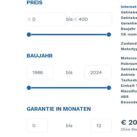
PREIS
Internet
Getrieb
Getriebe
€
€
bis
Garantie
Baujahr
OE-num
Zustand
Motorty
BAUJAHR
Motorco
Hubrau
Getrieb
bis
Antrieb
Tachost
Einheit
Klassifi
ABS
Besonde
GARANTIE IN MONATEN
€ 20
bis
Ohne Mw