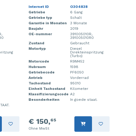
Internet ID
O304838
Getriebe
6 Gang
Getriebe typ
Schalt
Garantie in Monaten
3 Monate
Baujahr
2019
R,
OE-nummer
391005010R,
R0
391005010R0
Zustand
Gebraucht
Motortyp
Diesel
pritzung
Direkteinspritzung
(Turbo)
Motorcode
R9M452
Hubraum
1598
Getriebecode
PF6050
Antrieb
Vorderrad
Tachostand
95010
Einheit Tachostand
Kilometer
Klassifizierungscode
A2
Besonderheiten
In goede staat.
TAAT.
€ 150,
65
Ohne MwSt