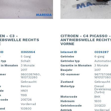
EN - C3 -
CITROEN - C4 PICASSO -
EBSWELLE RECHTS
ANTRIEBSWELLE RECHT
E
VORNE
 ID
O365964
Internet ID
O326287
e
5 Gang
Getriebe
6-gang
 typ
Schalt
Getriebe typ
Automatis
 in Monaten
3 Monate
Garantie in Monaten
3 Monate
2017
Baujahr
2017
mer
9800387480,
OE-nummer
967757088
1613732280
1610137080
Gebraucht
Zustand
Gebraucht
p
Benzin
Motortyp
Diesel
Direkteins
de
HN01
(Turbo)
m
1199
Motorcode
BHX
ecode
20ET26
Hubraum
1600
Vorderrad
Getriebecode
20GE23
and
103800
Antrieb
Vorderrad