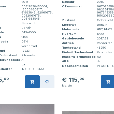
2018
Baujahr
2018
mer
00519838450001,
OE-nummer
967072558
160004605117,
982534158
51983845, 52061675,
967543358
0052061675,
161020538
0051983845
Zustand
Gebraucht
Gebraucht
Motortyp
Benzin
p
Benzin
Motorcode
HNY, HN02
de
843A1000
Hubraum
1200
m
1400
Getriebecode
20EA52
ecode
C514
Antrieb
Vorderrad
Vorderrad
Tachostand
45250
and
19223
Einheit Tachostand
Kilometer
 Tachostand
Kilometer
Klassifizierungscode
A2
zierungscode
A1
ABS
Ja
Ja
Besonderheiten
IN GOEDE S
rheiten
IN GOEDE STAAT.
5,
€ 115,
00
00
Margin