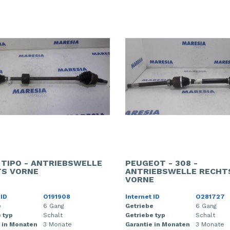
- TIPO - ANTRIEBSWELLE
PEUGEOT - 308 -
S VORNE
ANTRIEBSWELLE RECHT
VORNE
 ID
O191908
Internet ID
O281727
e
6 Gang
Getriebe
6 Gang
 typ
Schalt
Getriebe typ
Schalt
 in Monaten
3 Monate
Garantie in Monaten
3 Monate