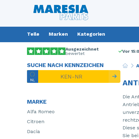
Teile
Marken
Kategorien
Ausgezeichnet
Vor 15:
bewertet
SUCHE NACH KENNZEICHEN
A
ANT
Die An
MARKE
Antrie
Alfa Romeo
unverz
rechtz
Citroen
Diese 
Dacia
Sie be