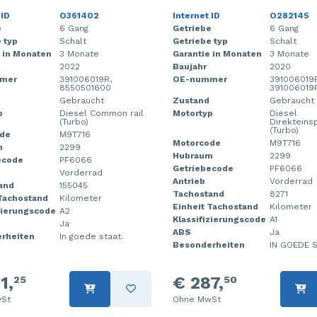
 ID
O361402
Internet ID
O282145
e
6 Gang
Getriebe
6 Gang
 typ
Schalt
Getriebe typ
Schalt
 in Monaten
3 Monate
Garantie in Monaten
3 Monate
2022
Baujahr
2020
mer
391006019R,
OE-nummer
391006019
8550501600
391006019
Gebraucht
Zustand
Gebraucht
p
Diesel Common rail
Motortyp
Diesel
(Turbo)
Direkteins
(Turbo)
de
M9T716
Motorcode
M9T716
m
2299
Hubraum
2299
ecode
PF6066
Getriebecode
PF6066
Vorderrad
Antrieb
Vorderrad
and
155045
Tachostand
8271
 Tachostand
Kilometer
Einheit Tachostand
Kilometer
zierungscode
A2
Klassifizierungscode
A1
Ja
ABS
Ja
rheiten
In goede staat.
Besonderheiten
IN GOEDE S
1,
€ 287,
25
50
St
Ohne MwSt