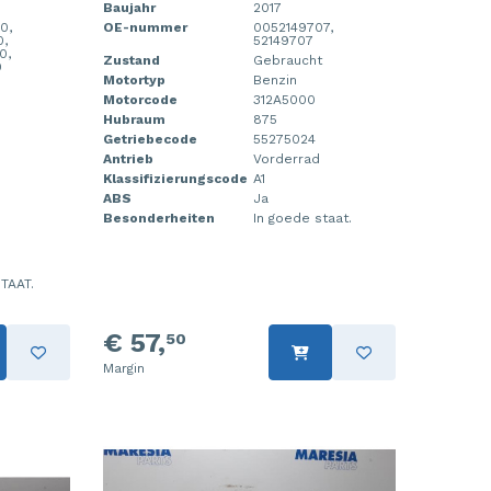
Baujahr
2017
0,
OE-nummer
0052149707,
0,
52149707
0,
Zustand
Gebraucht
0
Motortyp
Benzin
Motorcode
312A5000
Hubraum
875
Getriebecode
55275024
Antrieb
Vorderrad
Klassifizierungscode
A1
ABS
Ja
Besonderheiten
In goede staat.
TAAT.
€ 57,
50
Margin