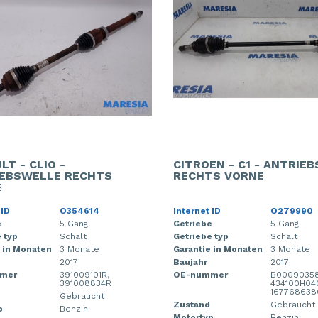
LT - CLIO -
CITROEN - C1 - ANTRIE
EBSWELLE RECHTS
RECHTS VORNE
E
 ID
O354614
Internet ID
O279990
e
5 Gang
Getriebe
5 Gang
 typ
Schalt
Getriebe typ
Schalt
 in Monaten
3 Monate
Garantie in Monaten
3 Monate
2017
Baujahr
2017
mer
391009101R,
OE-nummer
B00090358
391008834R
434100H04
167768638
Gebraucht
Zustand
Gebraucht
p
Benzin
Motortyp
Benzin