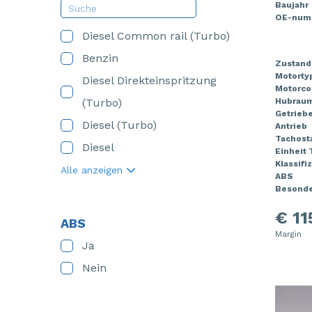
Baujahr
OE-num
Diesel Common rail (Turbo)
Benzin
Zustand
Motorty
Diesel Direkteinspritzung
Motorco
(Turbo)
Hubrau
Getrieb
Diesel (Turbo)
Antrieb
Tachost
Diesel
Einheit
Klassifi
Alle anzeigen
ABS
Besonde
€ 11
ABS
Margin
Ja
Nein