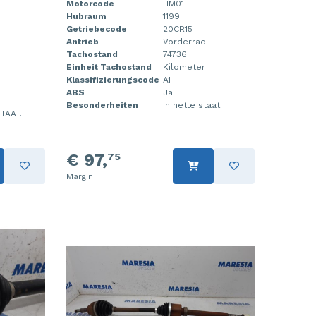
Motorcode
HM01
Hubraum
1199
Getriebecode
20CR15
Antrieb
Vorderrad
Tachostand
74736
Einheit Tachostand
Kilometer
Klassifizierungscode
A1
ABS
Ja
Besonderheiten
In nette staat.
TAAT.
€ 97,
75
Margin