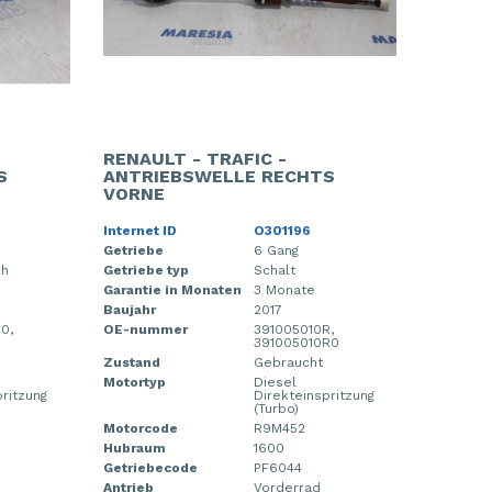
RENAULT - TRAFIC -
S
ANTRIEBSWELLE RECHTS
VORNE
Internet ID
O301196
Getriebe
6 Gang
ch
Getriebe typ
Schalt
Garantie in Monaten
3 Monate
Baujahr
2017
0,
OE-nummer
391005010R,
391005010R0
Zustand
Gebraucht
Motortyp
Diesel
pritzung
Direkteinspritzung
(Turbo)
Motorcode
R9M452
Hubraum
1600
Getriebecode
PF6044
Antrieb
Vorderrad