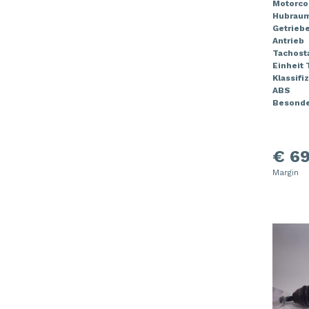
Motorco
Hubrau
Getrieb
Antrieb
Tachost
Einheit
Klassifi
ABS
Besonde
€ 69
Margin