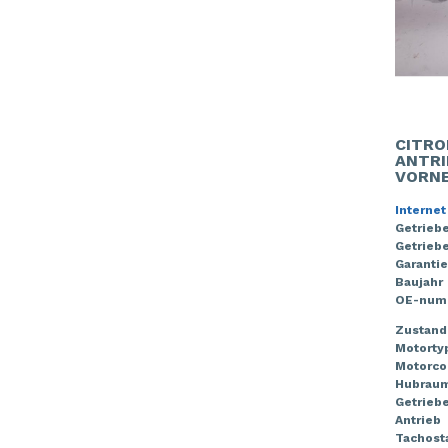
CITRO
ANTRI
VORN
Internet
Getrieb
Getriebe
Garantie
Baujahr
OE-num
Zustand
Motorty
Motorco
Hubrau
Getrieb
Antrieb
Tachost