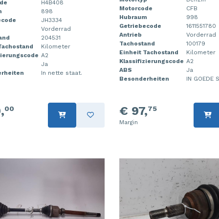
de
H4B408
Motorcode
CFB
m
898
Hubraum
998
ecode
JH3334
Getriebecode
1611551780
Vorderrad
Antrieb
Vorderrad
and
204531
Tachostand
100179
 Tachostand
Kilometer
Einheit Tachostand
Kilometer
zierungscode
A2
Klassifizierungscode
A2
Ja
ABS
Ja
rheiten
In nette staat.
Besonderheiten
IN GOEDE S
,
€ 97,
00
75
Margin