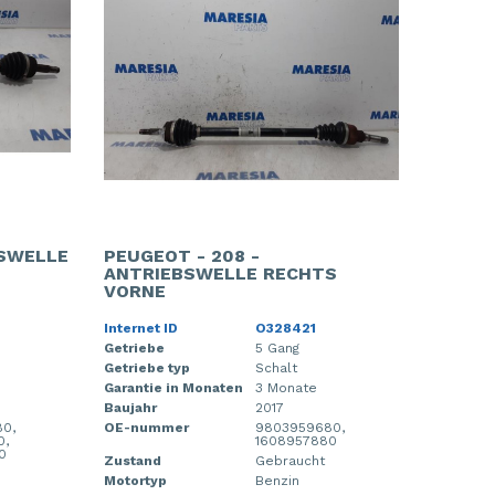
BSWELLE
PEUGEOT - 208 -
ANTRIEBSWELLE RECHTS
VORNE
Internet ID
O328421
Getriebe
5 Gang
Getriebe typ
Schalt
Garantie in Monaten
3 Monate
Baujahr
2017
0,
OE-nummer
9803959680,
0,
1608957880
0
Zustand
Gebraucht
Motortyp
Benzin