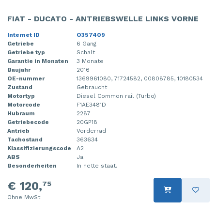
Steuergerät Motormanagement
Tür 4-türig links hinten
FIAT - DUCATO - ANTRIEBSWELLE LINKS VORNE
Steuergerät Motormanagement
Tür 4-türig links vorne
Internet ID
O357409
Getriebe
6 Gang
Stoßdämpferstrebe links vorne
Tür 4-türig rechts hinten
Getriebe typ
Schalt
Garantie in Monaten
3 Monate
Baujahr
2016
Stoßdämpferstrebe rechts vorne
Tür 4-türig rechts vorne
OE-nummer
1369961080, 71724582, 00808785, 10180534
Zustand
Gebraucht
Turbo
Motortyp
Diesel Common rail (Turbo)
Motorcode
F1AE3481D
Tür 2-türig links
Hubraum
2287
Getriebecode
20GP18
Vorderwand
Antrieb
Vorderrad
Tachostand
363634
Klassifizierungscode
A2
Zylinderkopf
ABS
Ja
Besonderheiten
In nette staat.
Zündspule
€ 120,
75
Ölwanne
Ohne MwSt