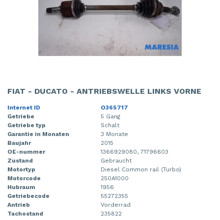
FIAT - DUCATO - ANTRIEBSWELLE LINKS VORNE
Internet ID
O365717
Getriebe
5 Gang
Getriebe typ
Schalt
Garantie in Monaten
3 Monate
Baujahr
2015
OE-nummer
1366929080, 71796603
Zustand
Gebraucht
Motortyp
Diesel Common rail (Turbo)
Motorcode
250A1000
Hubraum
1956
Getriebecode
55272355
Antrieb
Vorderrad
Tachostand
235822