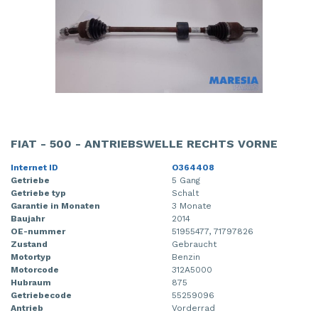
FIAT - 500 - ANTRIEBSWELLE RECHTS VORNE
Internet ID
O364408
Getriebe
5 Gang
Getriebe typ
Schalt
Garantie in Monaten
3 Monate
Baujahr
2014
OE-nummer
51955477, 71797826
Zustand
Gebraucht
Motortyp
Benzin
Motorcode
312A5000
Hubraum
875
Getriebecode
55259096
Antrieb
Vorderrad