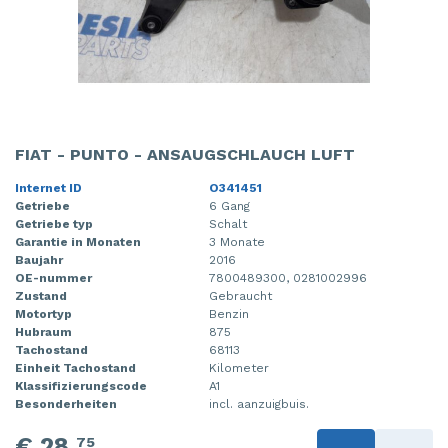
FIAT - PUNTO - ANSAUGSCHLAUCH LUFT
Internet ID
O341451
Getriebe
6 Gang
Getriebe typ
Schalt
Garantie in Monaten
3 Monate
Baujahr
2016
OE-nummer
7800489300, 0281002996
Zustand
Gebraucht
Motortyp
Benzin
Hubraum
875
Tachostand
68113
Einheit Tachostand
Kilometer
Klassifizierungscode
A1
Besonderheiten
incl. aanzuigbuis.
€ 28,
75