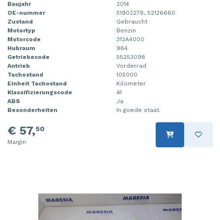
Baujahr
2014
OE-nummer
51902278, 52126660
Zustand
Gebraucht
Motortyp
Benzin
Motorcode
312A4000
Hubraum
964
Getriebecode
55253098
Antrieb
Vorderrad
Tachostand
105000
Einheit Tachostand
Kilometer
Klassifizierungscode
A1
ABS
Ja
Besonderheiten
In goede staat.
€ 57,
50
Margin