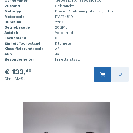
OE-nummer
1369961080, 13699610800
Zustand
Gebraucht
Motortyp
Diesel Direkteinspritzung (Turbo)
Motorcode
F1AE3481D
Hubraum
2287
Getriebecode
20GP18
Antrieb
Vorderrad
Tachostand
0
Einheit Tachostand
Kilometer
Klassifizierungscode
A2
ABS
Ja
Besonderheiten
In nette staat.
€ 133,
40
Ohne MwSt