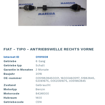
FIAT - TIPO - ANTRIEBSWELLE RECHTS VORNE
Internet ID
O191908
Getriebe
6 Gang
Getriebe typ
Schalt
Garantie in Monaten
3 Monate
Baujahr
2018
OE-nummer
00519838450001, 160004605117, 51983845,
52061675, 0052061675, 0051983845
Zustand
Gebraucht
Motortyp
Benzin
Motorcode
843A1000
Hubraum
1400
Getriebecode
C514