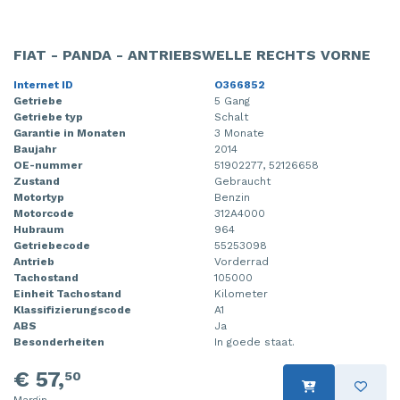
FIAT - PANDA - ANTRIEBSWELLE RECHTS VORNE
Internet ID
O366852
Getriebe
5 Gang
Getriebe typ
Schalt
Garantie in Monaten
3 Monate
Baujahr
2014
OE-nummer
51902277, 52126658
Zustand
Gebraucht
Motortyp
Benzin
Motorcode
312A4000
Hubraum
964
Getriebecode
55253098
Antrieb
Vorderrad
Tachostand
105000
Einheit Tachostand
Kilometer
Klassifizierungscode
A1
ABS
Ja
Besonderheiten
In goede staat.
€ 57,
50
Margin