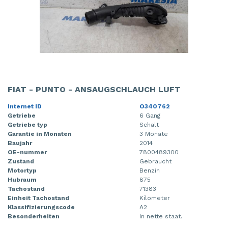
FIAT - PUNTO - ANSAUGSCHLAUCH LUFT
Internet ID
O340762
Getriebe
6 Gang
Getriebe typ
Schalt
Garantie in Monaten
3 Monate
Baujahr
2014
OE-nummer
7800489300
Zustand
Gebraucht
Motortyp
Benzin
Hubraum
875
Tachostand
71383
Einheit Tachostand
Kilometer
Klassifizierungscode
A2
Besonderheiten
In nette staat.