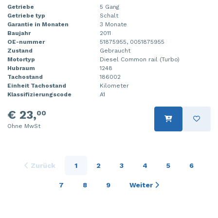
Getriebe
5 Gang
Getriebe typ
Schalt
Garantie in Monaten
3 Monate
Baujahr
2011
OE-nummer
51875955, 0051875955
Zustand
Gebraucht
Motortyp
Diesel Common rail (Turbo)
Hubraum
1248
Tachostand
186002
Einheit Tachostand
Kilometer
Klassifizierungscode
A1
€ 23,
00
Ohne MwSt
Zurück
1
2
3
4
5
6
7
8
9
Weiter