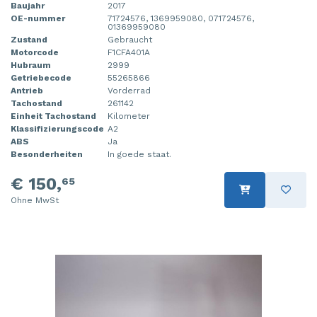
Baujahr
2017
OE-nummer
71724576, 1369959080, 071724576,
01369959080
Zustand
Gebraucht
Motorcode
F1CFA401A
Hubraum
2999
Getriebecode
55265866
Antrieb
Vorderrad
Tachostand
261142
Einheit Tachostand
Kilometer
Klassifizierungscode
A2
ABS
Ja
Besonderheiten
In goede staat.
€ 150,
65
Ohne MwSt