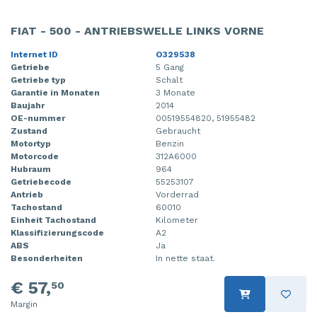
FIAT - 500 - ANTRIEBSWELLE LINKS VORNE
Internet ID
O329538
Getriebe
5 Gang
Getriebe typ
Schalt
Garantie in Monaten
3 Monate
Baujahr
2014
OE-nummer
00519554820, 51955482
Zustand
Gebraucht
Motortyp
Benzin
Motorcode
312A6000
Hubraum
964
Getriebecode
55253107
Antrieb
Vorderrad
Tachostand
60010
Einheit Tachostand
Kilometer
Klassifizierungscode
A2
ABS
Ja
Besonderheiten
In nette staat.
€ 57,
50
Margin