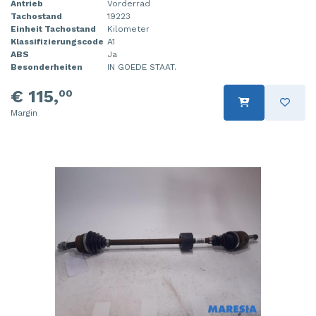
Antrieb
Vorderrad
Tachostand
19223
Einheit Tachostand
Kilometer
Klassifizierungscode
A1
ABS
Ja
Besonderheiten
IN GOEDE STAAT.
€ 115,
00
Margin