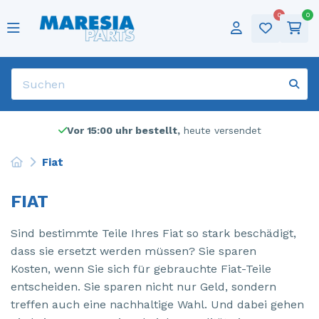
0
0
Beliebte Teile
Achsschenkel rechts vorne
ABS Pumpe
Beliebte Marken
Alfa Romeo
Alfa Romeo - 159
Kategorien
Reifen
Deutsch
Anlasser
Häufig verkauft
Anhängerkupplung
Audi
Beliebte Modelle
Alfa Romeo - Giulietta
Winterreifen
Häufig verkauft
English
Antriebswelle links vorne
Außenspiegel links
Alle Teile anzeigen
Citroen
Alfa Romeo - Mito
Alle Marken anzeigen
Felgen
Français
Antriebswelle links vorne
Außenspiegel rechts
Dacia
Citroen - C1
Audio
Nederlands
Vor 15:00 uhr bestellt,
heute versendet
Antriebswelle rechts vorne
Getriebe
Fiat
Citroen - C4 Cactus
Lpg
Fiat
Antriebswelle rechts vorne
Grill
Ford
Citroen - C4 Grand Picasso
Universal
FIAT
Dynamo
Heckklappe
Iveco
Citroen - C5
Sind bestimmte Teile Ihres Fiat so stark beschädigt,
Einspritzdüse (Diesel)
Hutablage
Jaguar
Citroen - Jumpy
dass sie ersetzt werden müssen? Sie sparen
Kosten, wenn Sie sich für gebrauchte Fiat-Teile
Elektrisches Fenster Schalter
Katalysator
Lancia
DS Automobiles - DS3 Crossback
entscheiden. Sie sparen nicht nur Geld, sondern
treffen auch eine nachhaltige Wahl. Und dabei gehen
Felge
Klimapumpe
Landrover
Fiat - Bravo