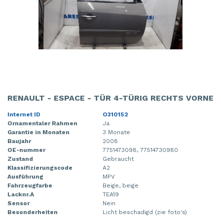
RENAULT - ESPACE - TÜR 4-TÜRIG RECHTS VORNE
Internet ID
O310152
Ornamentaler Rahmen
Ja
Garantie in Monaten
3 Monate
Baujahr
2008
OE-nummer
7751473098, 77514730980
Zustand
Gebraucht
Klassifizierungscode
A2
Ausführung
MPV
Fahrzeugfarbe
Beige, beige
Lacknr.A
TEA19
Sensor
Nein
Besonderheiten
Licht beschadigd (zie foto's)