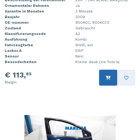
Beschreibung der Farbnummer
EWP - LAK BLANC BANQUISE
Ornamentaler Rahmen
Ja
Garantie in Monaten
3 Monate
Baujahr
2009
OE-nummer
9004CC, 9004CC0
Zustand
Gebraucht
Klassifizierungscode
A2
Ausführung
Kombi
Fahrzeugfarbe
Weiß, wit
Lacknr.A
EWP
Sensor
Nein
Besonderheiten
Kleine deuk (zie foto's).
€ 113,
85
Margin