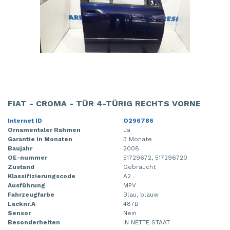
FIAT - CROMA - TÜR 4-TÜRIG RECHTS VORNE
Internet ID
O296786
Ornamentaler Rahmen
Ja
Garantie in Monaten
3 Monate
Baujahr
2008
OE-nummer
51729672, 517296720
Zustand
Gebraucht
Klassifizierungscode
A2
Ausführung
MPV
Fahrzeugfarbe
Blau, blauw
Lacknr.A
487B
Sensor
Nein
Besonderheiten
IN NETTE STAAT