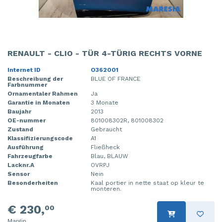
RENAULT - CLIO - TÜR 4-TÜRIG RECHTS VORNE
Internet ID
O362001
Beschreibung der
BLUE OF FRANCE
Farbnummer
Ornamentaler Rahmen
Ja
Garantie in Monaten
3 Monate
Baujahr
2013
OE-nummer
801008302R, 801008302
Zustand
Gebraucht
Klassifizierungscode
A1
Ausführung
Fließheck
Fahrzeugfarbe
Blau, BLAUW
Lacknr.A
OVRPJ
Sensor
Nein
Besonderheiten
Kaal portier in nette staat op kleur te
monteren.
€ 230,
00
Margin