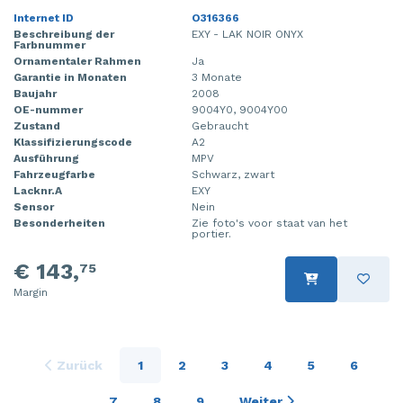
Internet ID
O316366
Beschreibung der
EXY - LAK NOIR ONYX
Farbnummer
Ornamentaler Rahmen
Ja
Garantie in Monaten
3 Monate
Baujahr
2008
OE-nummer
9004Y0, 9004Y00
Zustand
Gebraucht
Klassifizierungscode
A2
Ausführung
MPV
Fahrzeugfarbe
Schwarz, zwart
Lacknr.A
EXY
Sensor
Nein
Besonderheiten
Zie foto's voor staat van het
portier.
€ 143,
75
Margin
Zurück
1
2
3
4
5
6
7
8
9
Weiter