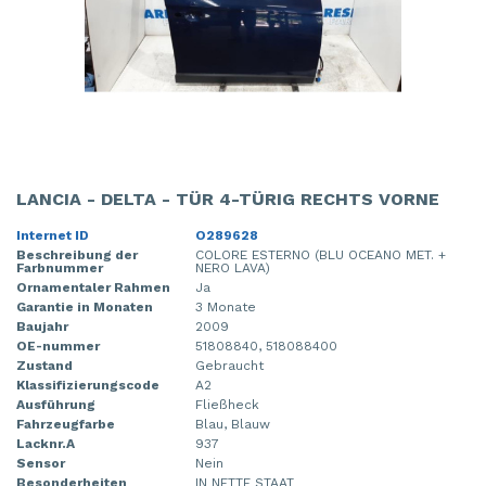
LANCIA - DELTA - TÜR 4-TÜRIG RECHTS VORNE
Internet ID
O289628
Beschreibung der
COLORE ESTERNO (BLU OCEANO MET. +
Farbnummer
NERO LAVA)
Ornamentaler Rahmen
Ja
Garantie in Monaten
3 Monate
Baujahr
2009
OE-nummer
51808840, 518088400
Zustand
Gebraucht
Klassifizierungscode
A2
Ausführung
Fließheck
Fahrzeugfarbe
Blau, Blauw
Lacknr.A
937
Sensor
Nein
Besonderheiten
IN NETTE STAAT