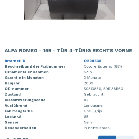
ALFA ROMEO - 159 - TÜR 4-TÜRIG RECHTS VORNE
Internet ID
O298538
Beschreibung der Farbnummer
Colore Esterno (651)
Ornamentaler Rahmen
Nein
Garantie in Monaten
3 Monate
Baujahr
2009
OE-nummer
50513856, 505138560
Zustand
Gebraucht
Klassifizierungscode
A2
Ausführung
Limousine
Fahrzeugfarbe
Grau, grijs
Lacknr.A
651
Sensor
Nein
Besonderheiten
In nette staat.