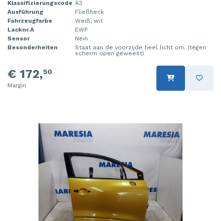
Klassifizierungscode
A3
Steuergerät Motormanagement
Tür 4-türig links hinten
Ausführung
Fließheck
Fahrzeugfarbe
Weiß, wit
Lacknr.A
EWP
Steuergerät Motormanagement
Tür 4-türig links vorne
Sensor
Nein
Besonderheiten
Staat aan de voorzijde heel licht om. (tegen
Stoßdämpferstrebe links vorne
Tür 4-türig rechts hinten
scherm open geweest)
€ 172,
50
Stoßdämpferstrebe rechts vorne
Tür 4-türig rechts vorne
Margin
Turbo
Tür 2-türig links
Vorderwand
Zylinderkopf
Zündspule
Ölwanne