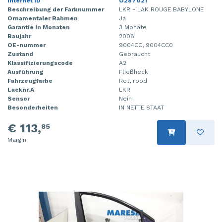
Internet ID
O287021
Beschreibung der Farbnummer
LKR - LAK ROUGE BABYLONE
Ornamentaler Rahmen
Ja
Garantie in Monaten
3 Monate
Baujahr
2008
OE-nummer
9004CC, 9004CC0
Zustand
Gebraucht
Klassifizierungscode
A2
Ausführung
Fließheck
Fahrzeugfarbe
Rot, rood
Lacknr.A
LKR
Sensor
Nein
Besonderheiten
IN NETTE STAAT
€ 113,
85
Margin