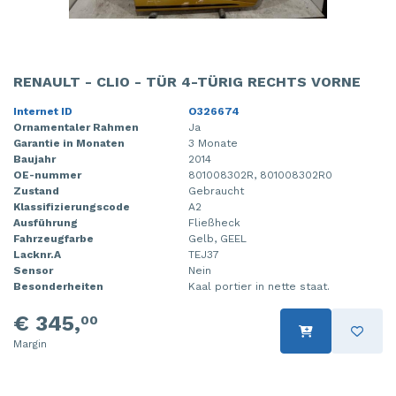
RENAULT - CLIO - TÜR 4-TÜRIG RECHTS VORNE
Internet ID
O326674
Ornamentaler Rahmen
Ja
Garantie in Monaten
3 Monate
Baujahr
2014
OE-nummer
801008302R, 801008302R0
Zustand
Gebraucht
Klassifizierungscode
A2
Ausführung
Fließheck
Fahrzeugfarbe
Gelb, GEEL
Lacknr.A
TEJ37
Sensor
Nein
Besonderheiten
Kaal portier in nette staat.
€ 345,
00
Margin