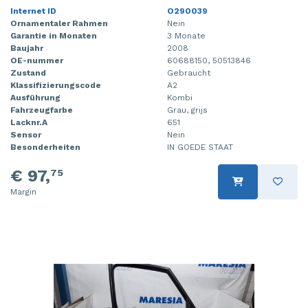
Internet ID
O290039
Ornamentaler Rahmen
Nein
Garantie in Monaten
3 Monate
Baujahr
2008
OE-nummer
60688150, 50513846
Zustand
Gebraucht
Klassifizierungscode
A2
Ausführung
Kombi
Fahrzeugfarbe
Grau, grijs
Lacknr.A
651
Sensor
Nein
Besonderheiten
IN GOEDE STAAT
€ 97,
75
Margin