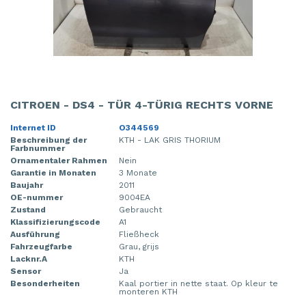
CITROEN - DS4 - TÜR 4-TÜRIG RECHTS VORNE
Internet ID
O344569
Beschreibung der
KTH - LAK GRIS THORIUM
Farbnummer
Ornamentaler Rahmen
Nein
Garantie in Monaten
3 Monate
Baujahr
2011
OE-nummer
9004EA
Zustand
Gebraucht
Klassifizierungscode
A1
Ausführung
Fließheck
Fahrzeugfarbe
Grau, grijs
Lacknr.A
KTH
Sensor
Ja
Besonderheiten
Kaal portier in nette staat. Op kleur te
monteren KTH