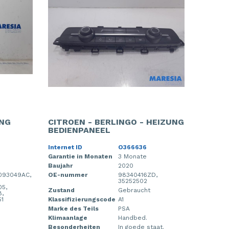
UNG
CITROEN - BERLINGO - HEIZUNG
BEDIENPANEEL
Internet ID
O366636
Garantie in Monaten
3 Monate
Baujahr
2020
1093049AC,
OE-nummer
98340416ZD,
35252502
5,
Zustand
Gebraucht
8,
1
Klassifizierungscode
A1
Marke des Teils
PSA
Klimaanlage
Handbed.
Besonderheiten
In goede staat.