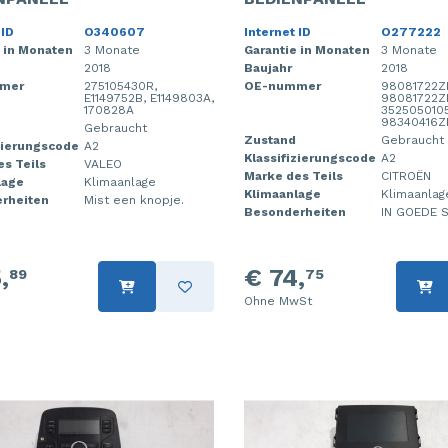
 ID
O340607
Internet ID
O277222
 in Monaten
3 Monate
Garantie in Monaten
3 Monate
2018
Baujahr
2018
mer
275105430R,
OE-nummer
98081722Z
E1149752B, E1149803A,
98081722Z
170828A
3525050105
98340416Z
Gebraucht
Zustand
Gebraucht
zierungscode
A2
Klassifizierungscode
A2
s Teils
VALEO
Marke des Teils
CITROËN
lage
Klimaanlage
Klimaanlage
Klimaanlag
rheiten
Mist een knopje.
Besonderheiten
IN GOEDE S
,
€ 74,
89
75
Ohne MwSt