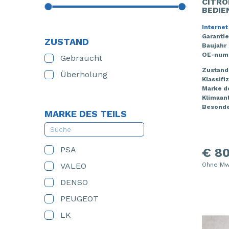
CITRO
BEDIE
Internet
Garantie
ZUSTAND
Baujahr
OE-num
Gebraucht
Zustand
Überholung
Klassifi
Marke de
Klimaan
Besonde
MARKE DES TEILS
PSA
€ 80
VALEO
Ohne Mw
DENSO
PEUGEOT
LK