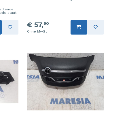
ediende
oede staat.
€ 57,
50
Ohne MwSt