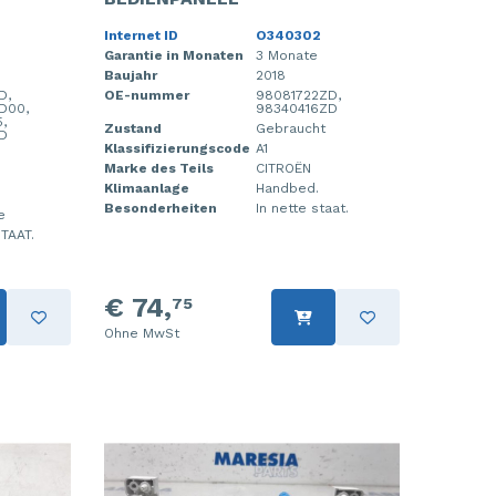
Internet ID
O340302
Garantie in Monaten
3 Monate
Baujahr
2018
D,
OE-nummer
98081722ZD,
D00,
98340416ZD
,
Zustand
Gebraucht
D
Klassifizierungscode
A1
Marke des Teils
CITROËN
Klimaanlage
Handbed.
Besonderheiten
In nette staat.
e
TAAT.
€ 74,
75
Ohne MwSt