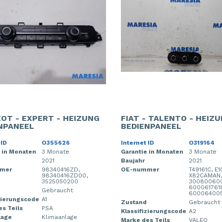
OT - EXPERT - HEIZUNG
FIAT - TALENTO - HEIZ
NPANEEL
BEDIENPANEEL
 ID
O355626
Internet ID
O319164
 in Monaten
3 Monate
Garantie in Monaten
3 Monate
2021
Baujahr
2021
mer
98340416ZD,
OE-nummer
T49161C, E
98340416ZD00,
X82CAMAN,
3525050200
300800600
600061761
Gebraucht
600064005
zierungscode
A1
Zustand
Gebraucht
s Teils
PSA
Klassifizierungscode
A2
lage
Klimaanlage
Marke des Teils
VALEO