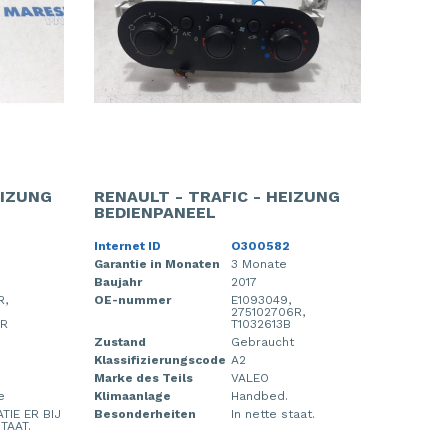
EIZUNG
RENAULT - TRAFIC - HEIZUNG
BEDIENPANEEL
Internet ID
O300582
Garantie in Monaten
3 Monate
Baujahr
2017
R,
OE-nummer
E1093049,
275102706R,
8R
T1032613B
Zustand
Gebraucht
Klassifizierungscode
A2
Marke des Teils
VALEO
e
Klimaanlage
Handbed.
TIE ER BIJ
Besonderheiten
In nette staat.
TAAT.