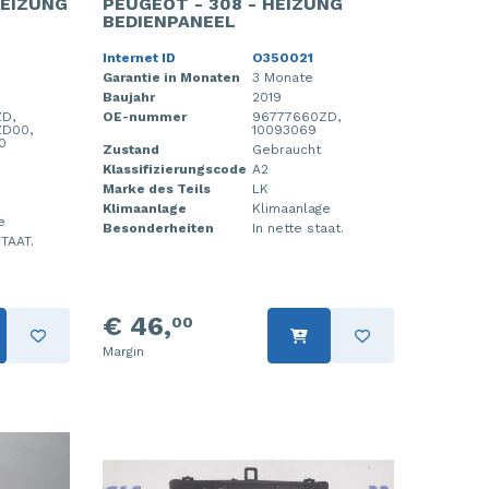
HEIZUNG
PEUGEOT - 308 - HEIZUNG
BEDIENPANEEL
Internet ID
O350021
Garantie in Monaten
3 Monate
Baujahr
2019
D,
OE-nummer
96777660ZD,
ZD00,
10093069
0
Zustand
Gebraucht
Klassifizierungscode
A2
Marke des Teils
LK
Klimaanlage
Klimaanlage
e
Besonderheiten
In nette staat.
TAAT.
€ 46,
00
Margin