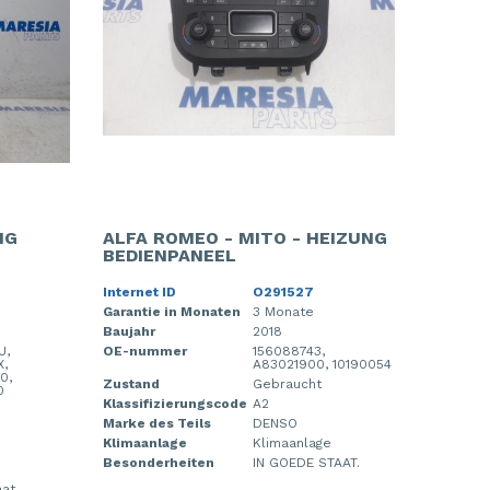
NG
ALFA ROMEO - MITO - HEIZUNG
BEDIENPANEEL
Internet ID
O291527
Garantie in Monaten
3 Monate
Baujahr
2018
U,
OE-nummer
156088743,
X,
A83021900, 10190054
0,
Zustand
Gebraucht
0
Klassifizierungscode
A2
Marke des Teils
DENSO
Klimaanlage
Klimaanlage
Besonderheiten
IN GOEDE STAAT.
aat.