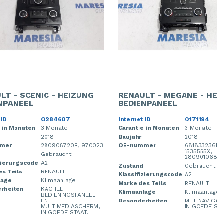
LT - SCENIC - HEIZUNG
RENAULT - MEGANE - H
NPANEEL
BEDIENPANEEL
 ID
O284607
Internet ID
O171194
 in Monaten
3 Monate
Garantie in Monaten
3 Monate
2018
Baujahr
2018
mer
280908720R, 970023
OE-nummer
681833236
1535555X,
Gebraucht
28090106
zierungscode
A2
Zustand
Gebraucht
s Teils
RENAULT
Klassifizierungscode
A2
lage
Klimaanlage
Marke des Teils
RENAULT
rheiten
KACHEL
Klimaanlage
Klimaanlag
BEDIENINGSPANEEL
EN
Besonderheiten
MET NAVIGA
MULTIMEDIASCHERM,
IN GOEDE S
IN GOEDE STAAT.