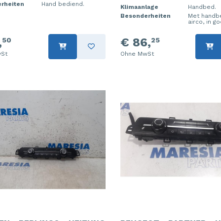
rheiten
Hand bediend.
Klimaanlage
Handbed.
Besonderheiten
Met handb
airco, in g
,
€ 86,
50
25
St
Ohne MwSt