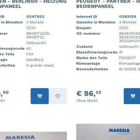
EN - BERLINGO - HEIZUNG
PEUGEOT - PARTNER - 
NPANEEL
BEDIENPANEEL
 ID
O347952
Internet ID
O283124
 in Monaten
3 Monate
Garantie in Monaten
3 Monate
2020
Baujahr
2020
mer
98081722ZD,
OE-nummer
98340409Z
98081722
98340409
352524020
Gebraucht
Zustand
Gebraucht
zierungscode
A2
Klassifizierungscode
A1
s Teils
PSA
Marke des Teils
PEUGEOT
lage
Handbed.
Klimaanlage
Klimaanlag
rheiten
In goede staat.
Besonderheiten
IN GOEDE S
,
€ 86,
50
25
St
Ohne MwSt