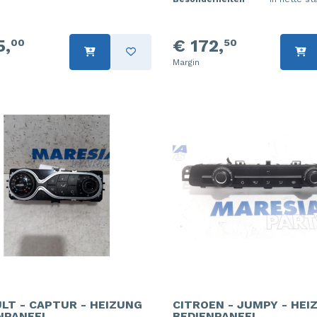
5,
€ 172,
00
50
Margin
LT - CAPTUR - HEIZUNG
CITROEN - JUMPY - HEI
NPANEEL
BEDIENPANEEL