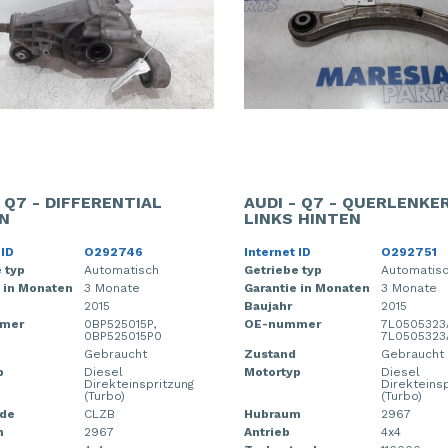
- Q7 - DIFFERENTIAL
AUDI - Q7 - QUERLENKE
N
LINKS HINTEN
 ID
O292746
Internet ID
O292751
 typ
Automatisch
Getriebe typ
Automatis
 in Monaten
3 Monate
Garantie in Monaten
3 Monate
2015
Baujahr
2015
mer
0BP525015P,
OE-nummer
7L0505323
0BP525015P0
7L0505323
Gebraucht
Zustand
Gebraucht
p
Diesel
Motortyp
Diesel
Direkteinspritzung
Direkteins
(Turbo)
(Turbo)
de
CLZB
Hubraum
2967
m
2967
Antrieb
4x4