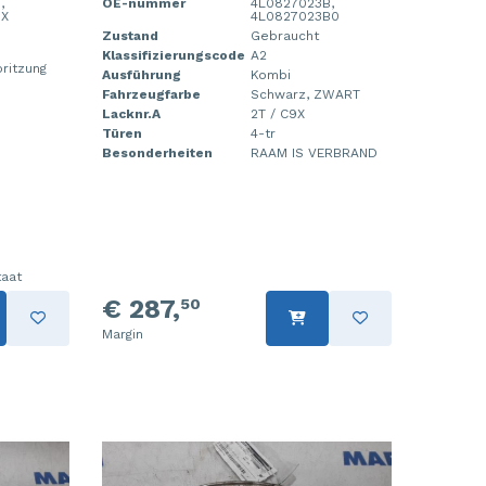
,
OE-nummer
4L0827023B,
BX
4L0827023B0
Zustand
Gebraucht
Klassifizierungscode
A2
pritzung
Ausführung
Kombi
Fahrzeugfarbe
Schwarz, ZWART
Lacknr.A
2T / C9X
Türen
4-tr
Besonderheiten
RAAM IS VERBRAND
taat
€ 287,
50
Margin