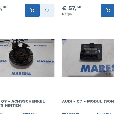
,
€ 57,
00
50
Margin
- Q7 - ACHSSCHENKEL
AUDI - Q7 - MODUL (SO
S HINTEN
 ID
O292750
Internet ID
O293363