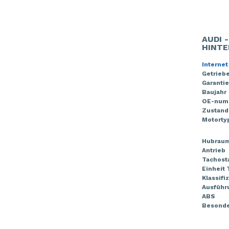
AUDI 
HINTE
Internet
Getriebe
Garantie
Baujahr
OE-num
Zustand
Motorty
Hubrau
Antrieb
Tachost
Einheit
Klassifi
Ausführ
ABS
Besonde