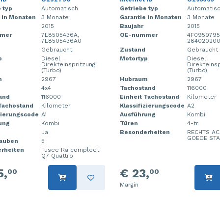
 typ
Automatisch
Getriebe typ
Automatis
 in Monaten
3 Monate
Garantie in Monaten
3 Monate
2015
Baujahr
2015
mer
7L8505436A,
OE-nummer
4F0959795
7L8505436A0
28402020
Gebraucht
Zustand
Gebraucht
p
Diesel
Motortyp
Diesel
Direkteinspritzung
Direkteins
(Turbo)
(Turbo)
m
2967
Hubraum
2967
4x4
Tachostand
116000
and
116000
Einheit Tachostand
Kilometer
 Tachostand
Kilometer
Klassifizierungscode
A2
zierungscode
A1
Ausführung
Kombi
ung
Kombi
Türen
4-tr
Ja
Besonderheiten
RECHTS ACH
GOEDE STA
auben
5
rheiten
Fusee Ra compleet
Q7 Quattro
5,
€ 23,
00
00
Margin