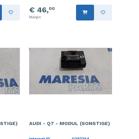
€ 46,
00
Margin
NSTIGE)
AUDI - Q7 - MODUL (SONSTIGE)
Internet ID
O293364