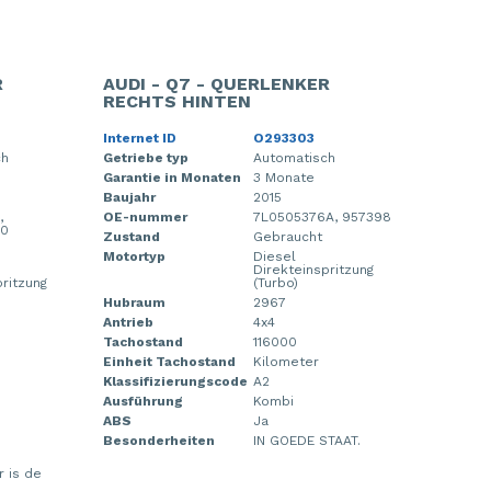
R
AUDI - Q7 - QUERLENKER
RECHTS HINTEN
Internet ID
O293303
ch
Getriebe typ
Automatisch
Garantie in Monaten
3 Monate
Baujahr
2015
,
OE-nummer
7L0505376A, 957398
B0
Zustand
Gebraucht
Motortyp
Diesel
Direkteinspritzung
pritzung
(Turbo)
Hubraum
2967
Antrieb
4x4
Tachostand
116000
Einheit Tachostand
Kilometer
Klassifizierungscode
A2
Ausführung
Kombi
ABS
Ja
Besonderheiten
IN GOEDE STAAT.
r is de