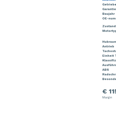
Getriebe
Garantie
Baujahr
OE-num
Zustand
Motorty
Hubrau
Antrieb
Tachost
Einheit
Klassifi
Ausführ
ABS
Radschr
Besonde
€ 11
Margin