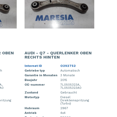
R OBEN
AUDI - Q7 - QUERLENKER OBEN
RECHTS HINTEN
Internet ID
O292752
ch
Getriebe typ
Automatisch
Garantie in Monaten
3 Monate
Baujahr
2015
A,
OE-nummer
7L0505323A,
A0
7L0505323A0
Zustand
Gebraucht
Motortyp
Diesel
pritzung
Direkteinspritzung
(Turbo)
Hubraum
2967
Antrieb
4x4