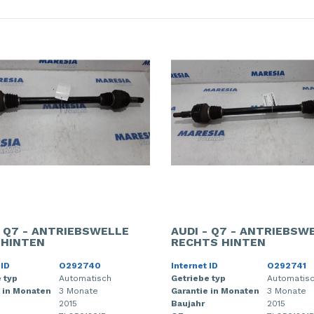
- Q7 - ANTRIEBSWELLE
AUDI - Q7 - ANTRIEBSW
 HINTEN
RECHTS HINTEN
 ID
O292740
Internet ID
O292741
 typ
Automatisch
Getriebe typ
Automatis
 in Monaten
3 Monate
Garantie in Monaten
3 Monate
2015
Baujahr
2015