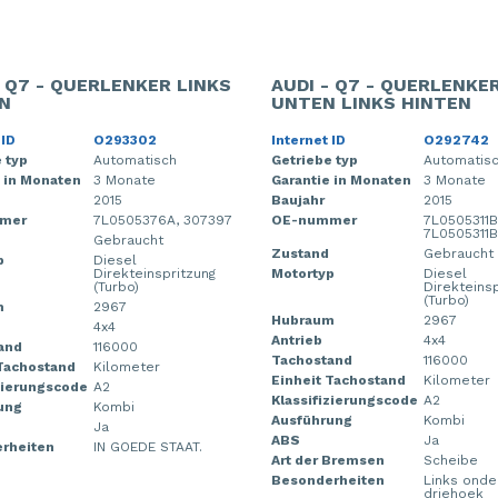
- Q7 - QUERLENKER LINKS
AUDI - Q7 - QUERLENKE
N
UNTEN LINKS HINTEN
 ID
O293302
Internet ID
O292742
 typ
Automatisch
Getriebe typ
Automatis
 in Monaten
3 Monate
Garantie in Monaten
3 Monate
2015
Baujahr
2015
mer
7L0505376A, 307397
OE-nummer
7L0505311B
7L0505311
Gebraucht
Zustand
Gebraucht
p
Diesel
Direkteinspritzung
Motortyp
Diesel
(Turbo)
Direkteins
(Turbo)
m
2967
Hubraum
2967
4x4
Antrieb
4x4
and
116000
Tachostand
116000
 Tachostand
Kilometer
Einheit Tachostand
Kilometer
zierungscode
A2
Klassifizierungscode
A2
ung
Kombi
Ausführung
Kombi
Ja
ABS
Ja
rheiten
IN GOEDE STAAT.
Art der Bremsen
Scheibe
Besonderheiten
Links onde
driehoek