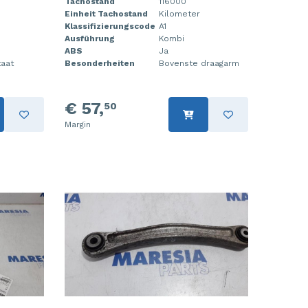
Tachostand
116000
Einheit Tachostand
Kilometer
Klassifizierungscode
A1
Ausführung
Kombi
ABS
Ja
taat
Besonderheiten
Bovenste draagarm
€ 57,
50
Margin