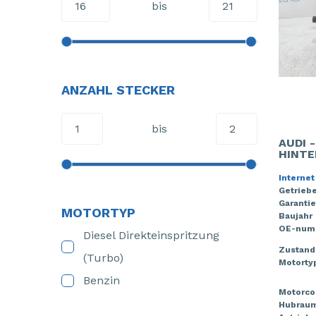
bis
ANZAHL STECKER
bis
AUDI 
HINTE
Internet
Getriebe
Garantie
MOTORTYP
Baujahr
OE-num
Diesel Direkteinspritzung
Zustand
(Turbo)
Motorty
Benzin
Motorco
Hubrau