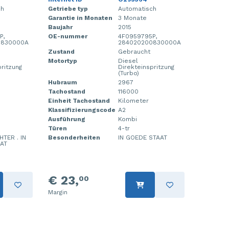
ch
Getriebe typ
Automatisch
Garantie in Monaten
3 Monate
Baujahr
2015
P,
OE-nummer
4F0959795P,
0830000A
284020200830000A
Zustand
Gebraucht
Motortyp
Diesel
pritzung
Direkteinspritzung
(Turbo)
Hubraum
2967
Tachostand
116000
Einheit Tachostand
Kilometer
Klassifizierungscode
A2
Ausführung
Kombi
Türen
4-tr
TER . IN
Besonderheiten
IN GOEDE STAAT
AT
€ 23,
00
Margin