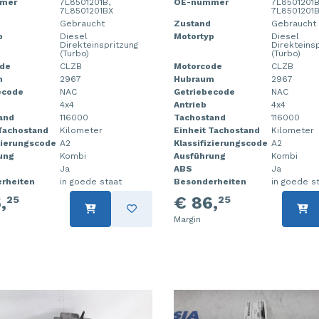
mer
7L8501201B,
OE-nummer
7L8501201B
7L8501201BX
7L8501201
Gebraucht
Zustand
Gebraucht
p
Diesel
Motortyp
Diesel
Direkteinspritzung
Direkteins
(Turbo)
(Turbo)
de
CLZB
Motorcode
CLZB
m
2967
Hubraum
2967
ecode
NAC
Getriebecode
NAC
4x4
Antrieb
4x4
and
116000
Tachostand
116000
 Tachostand
Kilometer
Einheit Tachostand
Kilometer
zierungscode
A2
Klassifizierungscode
A2
ung
Kombi
Ausführung
Kombi
Ja
ABS
Ja
rheiten
in goede staat
Besonderheiten
in goede s
,
€ 86,
25
25
Margin