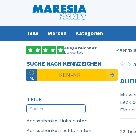
Teile
Marken
Kategorien
Ausgezeichnet
Vor 15:
bewertet
SUCHE NACH KENNZEICHEN
A
AUD
Müssen
TEILE
Leck o
Eine n
Achsschenkel links hinten
Achsschenkel rechts hinten
22 Teil