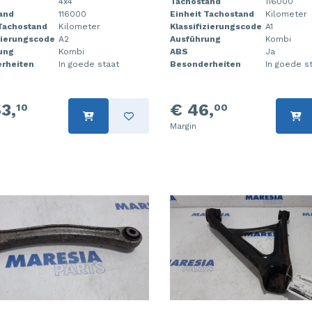
4x4
Tachostand
116000
and
116000
Einheit Tachostand
Kilometer
 Tachostand
Kilometer
Klassifizierungscode
A1
zierungscode
A2
Ausführung
Kombi
ung
Kombi
ABS
Ja
rheiten
In goede staat
Besonderheiten
In goede s
3,
€ 46,
10
00
Margin