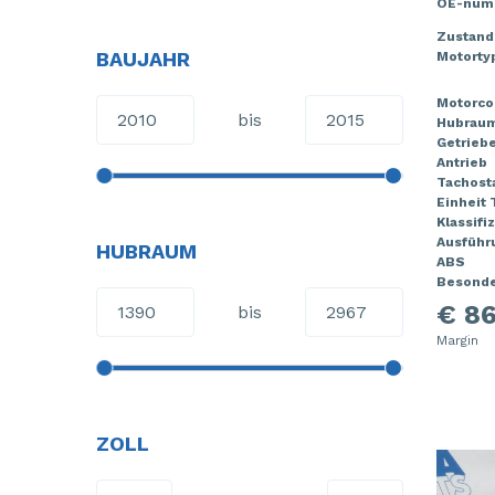
OE-num
Zustand
BAUJAHR
Motorty
Motorco
bis
Hubrau
Getrieb
Antrieb
Tachost
Einheit
Klassifi
Ausführ
HUBRAUM
ABS
Besonde
€ 86
bis
Margin
ZOLL