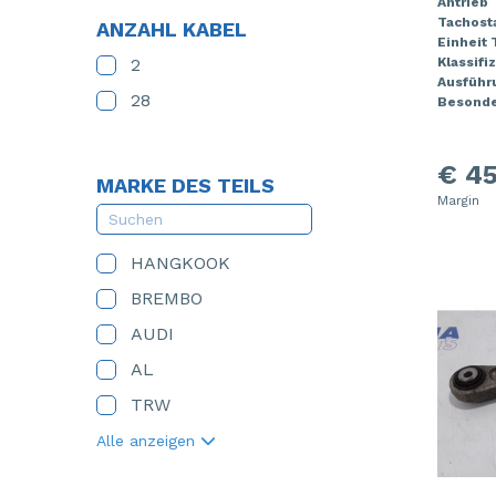
Antrieb
Tachost
ANZAHL KABEL
Einheit
2
Klassifi
Ausführ
28
Besonde
€ 45
MARKE DES TEILS
Margin
HANGKOOK
BREMBO
AUDI
AL
TRW
Alle anzeigen