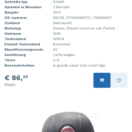
Getriebe typ
Schalt
Garantie in Monaten
3 Monate
Baujahr
2013
OE-nummer
98236, 07354968570, 735496857
Zustand
Gebraucht
Motortyp
Diesel, Diesel Common rail (Turbo)
Hubraum
1248
Tachostand
159104
Einheit Tachostand
Kilometer
Klassifizierungscode
A2
Ausführung
Lieferwagen
Türen
2-tr
Besonderheiten
In goede staat met rood logo
€ 86,
25
Margin