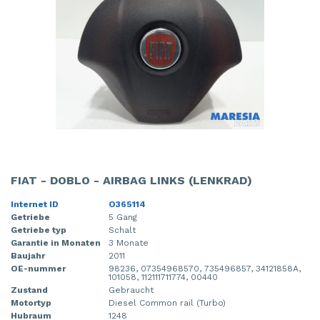
FIAT - DOBLO - AIRBAG LINKS (LENKRAD)
Internet ID
O365114
Getriebe
5 Gang
Getriebe typ
Schalt
Garantie in Monaten
3 Monate
Baujahr
2011
OE-nummer
98236, 07354968570, 735496857, 34121858A,
101058, 112111711774, 00440
Zustand
Gebraucht
Motortyp
Diesel Common rail (Turbo)
Hubraum
1248