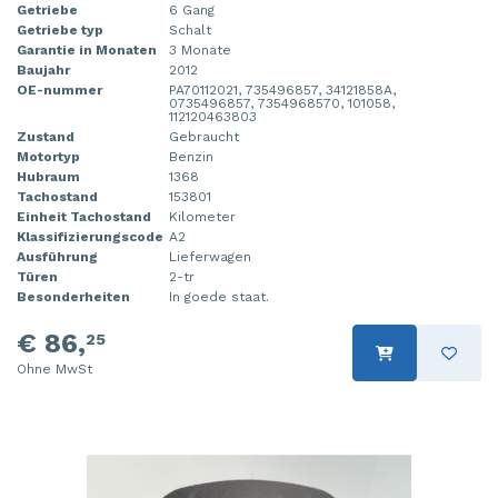
Getriebe
6 Gang
Getriebe typ
Schalt
Garantie in Monaten
3 Monate
Baujahr
2012
OE-nummer
PA70112021, 735496857, 34121858A,
0735496857, 7354968570, 101058,
112120463803
Zustand
Gebraucht
Motortyp
Benzin
Hubraum
1368
Tachostand
153801
Einheit Tachostand
Kilometer
Klassifizierungscode
A2
Ausführung
Lieferwagen
Türen
2-tr
Besonderheiten
In goede staat.
€ 86,
25
Ohne MwSt