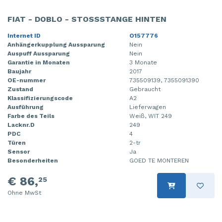
FIAT - DOBLO - STOSSSTANGE HINTEN
Internet ID
O157776
Anhängerkupplung Aussparung
Nein
Auspuff Aussparung
Nein
Garantie in Monaten
3 Monate
Baujahr
2017
OE-nummer
735509139, 7355091390
Zustand
Gebraucht
Klassifizierungscode
A2
Ausführung
Lieferwagen
Farbe des Teils
Weiß, WIT 249
Lacknr.D
249
PDC
4
Türen
2-tr
Sensor
Ja
Besonderheiten
GOED TE MONTEREN
€ 86,
25
Ohne MwSt