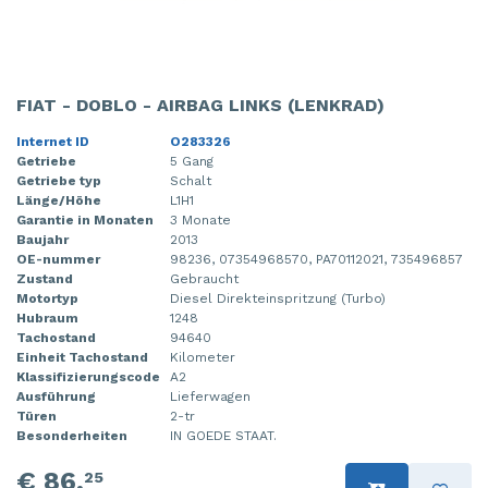
FIAT - DOBLO - AIRBAG LINKS (LENKRAD)
Internet ID
O283326
Getriebe
5 Gang
Getriebe typ
Schalt
Länge/Höhe
L1H1
Garantie in Monaten
3 Monate
Baujahr
2013
OE-nummer
98236, 07354968570, PA70112021, 735496857
Zustand
Gebraucht
Motortyp
Diesel Direkteinspritzung (Turbo)
Hubraum
1248
Tachostand
94640
Einheit Tachostand
Kilometer
Klassifizierungscode
A2
Ausführung
Lieferwagen
Türen
2-tr
Besonderheiten
IN GOEDE STAAT.
€ 86,
25