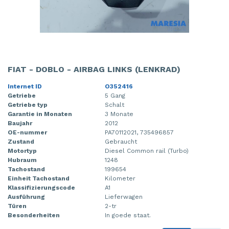
FIAT - DOBLO - AIRBAG LINKS (LENKRAD)
Internet ID
O352416
Getriebe
5 Gang
Getriebe typ
Schalt
Garantie in Monaten
3 Monate
Baujahr
2012
OE-nummer
PA70112021, 735496857
Zustand
Gebraucht
Motortyp
Diesel Common rail (Turbo)
Hubraum
1248
Tachostand
199654
Einheit Tachostand
Kilometer
Klassifizierungscode
A1
Ausführung
Lieferwagen
Türen
2-tr
Besonderheiten
In goede staat.