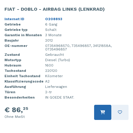
FIAT - DOBLO - AIRBAG LINKS (LENKRAD)
Internet ID
O208893
Getriebe
6 Gang
Getriebe typ
Schalt
Garantie in Monaten
3 Monate
Baujahr
2012
OE-nummer
07354968570, 735496857, 34121858A,
0735496857
Zustand
Gebraucht
Motortyp
Diesel (Turbo)
Hubraum
1600
Tachostand
220120
Einheit Tachostand
Kilometer
Klassifizierungscode
A2
Ausführung
Lieferwagen
Türen
2-tr
Besonderheiten
IN GOEDE STAAT.
€ 86,
25
Ohne MwSt