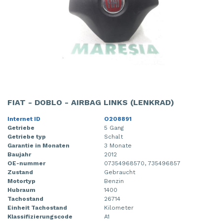
FIAT - DOBLO - AIRBAG LINKS (LENKRAD)
Internet ID
O208891
Getriebe
5 Gang
Getriebe typ
Schalt
Garantie in Monaten
3 Monate
Baujahr
2012
OE-nummer
07354968570, 735496857
Zustand
Gebraucht
Motortyp
Benzin
Hubraum
1400
Tachostand
26714
Einheit Tachostand
Kilometer
Klassifizierungscode
A1