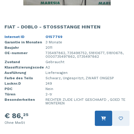
FIAT - DOBLO - STOSSSTANGE HINTEN
Internet ID
O157769
Garantie in Monaten
3 Monate
Baujahr
2011
OE-nummer
735497862, 735498752, 51810677, 51810678,
0000735497862, 0735497862
Zustand
Gebraucht
Klassifizierungscode
A2
Ausführung
Lieferwagen
Farbe des Teils
Schwarz, Ungespritzt, ZWART ONGESP
Lacknr.D
249
PDC
Nein
Türen
2-tr
Besonderheiten
RECHTER ZIJDE LICHT GESCHAAFD , GOED TE
MONTEREN
€ 86,
25
Ohne MwSt