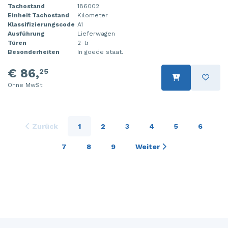
Tachostand
186002
Einheit Tachostand
Kilometer
Klassifizierungscode
A1
Ausführung
Lieferwagen
Türen
2-tr
Besonderheiten
In goede staat.
€ 86,
25
Ohne MwSt
Zurück
1
2
3
4
5
6
7
8
9
Weiter