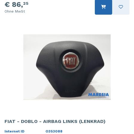
€ 86,
25
Ohne MwSt
FIAT - DOBLO - AIRBAG LINKS (LENKRAD)
Internet ID
O353088