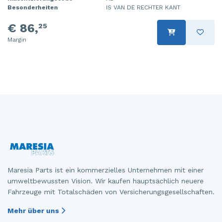
Besonderheiten
IS VAN DE RECHTER KANT
Steuergerät Motormanagement
Tür 4-türig links hinten
€ 86,
25
Steuergerät Motormanagement
Tür 4-türig links vorne
Margin
Stoßdämpferstrebe links vorne
Tür 4-türig rechts hinten
Stoßdämpferstrebe rechts vorne
Tür 4-türig rechts vorne
Turbo
Tür 2-türig links
Vorderwand
Zylinderkopf
Maresia Parts ist ein kommerzielles Unternehmen mit einer
Zündspule
umweltbewussten Vision. Wir kaufen hauptsächlich neuere
Fahrzeuge mit Totalschäden von Versicherungsgesellschaften.
Ölwanne
Mehr über uns