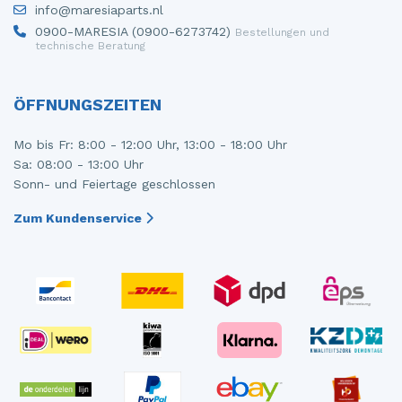
info@maresiaparts.nl
Steuergerät Motormanagement
Tür 4-türig links hinten
0900-MARESIA (0900-6273742)
Bestellungen und
technische Beratung
Steuergerät Motormanagement
Tür 4-türig links vorne
Stoßdämpferstrebe links vorne
Tür 4-türig rechts hinten
ÖFFNUNGSZEITEN
Stoßdämpferstrebe rechts vorne
Tür 4-türig rechts vorne
Mo bis Fr: 8:00 - 12:00 Uhr, 13:00 - 18:00 Uhr
Sa: 08:00 - 13:00 Uhr
Turbo
Sonn- und Feiertage geschlossen
Tür 2-türig links
Zum Kundenservice
Vorderwand
Zylinderkopf
Zündspule
Ölwanne