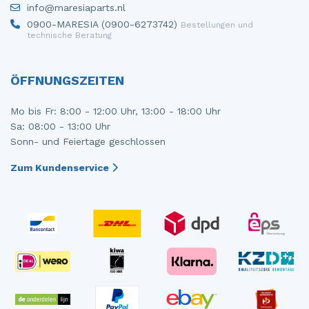
info@maresiaparts.nl
Steuergerät Motormanagement
Tür 4-türig links hinten
0900-MARESIA (0900-6273742)
Bestellungen und
technische Beratung
Steuergerät Motormanagement
Tür 4-türig links vorne
Stoßdämpferstrebe links vorne
Tür 4-türig rechts hinten
ÖFFNUNGSZEITEN
Stoßdämpferstrebe rechts vorne
Tür 4-türig rechts vorne
Mo bis Fr: 8:00 - 12:00 Uhr, 13:00 - 18:00 Uhr
Sa: 08:00 - 13:00 Uhr
Turbo
Sonn- und Feiertage geschlossen
Tür 2-türig links
Zum Kundenservice
Vorderwand
Zylinderkopf
Zündspule
Ölwanne