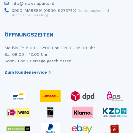
info@maresiaparts.nl
Steuergerät Motormanagement
Tür 4-türig links hinten
0900-MARESIA (0900-6273742)
Bestellungen und
technische Beratung
Steuergerät Motormanagement
Tür 4-türig links vorne
Stoßdämpferstrebe links vorne
Tür 4-türig rechts hinten
ÖFFNUNGSZEITEN
Stoßdämpferstrebe rechts vorne
Tür 4-türig rechts vorne
Mo bis Fr: 8:00 - 12:00 Uhr, 13:00 - 18:00 Uhr
Sa: 08:00 - 13:00 Uhr
Turbo
Sonn- und Feiertage geschlossen
Tür 2-türig links
Zum Kundenservice
Vorderwand
Zylinderkopf
Zündspule
Ölwanne