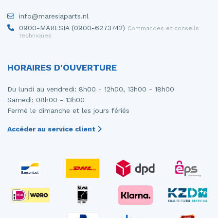
Moteur de ventilation chauffage
Portière 4portes avant gauche
info@maresiaparts.nl
0900-MARESIA (0900-6273742)
Commandes et conseils
Moteur essuie-glace avant
Rétroviseur extérieur droit
techniques
Mécanique essuie-glace
Rétroviseur extérieur gauche
HORAIRES D'OUVERTURE
Ordinateur gestion moteur
Siège gauche
Du lundi au vendredi: 8h00 - 12h00, 13h00 - 18h00
Ordinateur gestion moteur
Samedi: 08h00 - 13h00
Fermé le dimanche et les jours fériés
Panneau avant
Accéder au service client
Panneau de commandes chauffage
Pompe carburant électrique
Portière 2portes gauche
Turbo