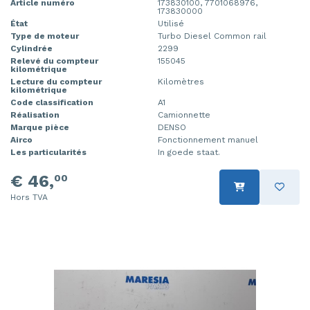
Article numéro
173830100, 7701068976,
173830000
Moteur de ventilation chauffage
Portière 4portes avant gauche
État
Utilisé
Type de moteur
Turbo Diesel Common rail
Moteur essuie-glace avant
Rétroviseur extérieur droit
Cylindrée
2299
Relevé du compteur
155045
kilométrique
Mécanique essuie-glace
Rétroviseur extérieur gauche
Lecture du compteur
Kilomètres
kilométrique
Ordinateur gestion moteur
Siège gauche
Code classification
A1
Réalisation
Camionnette
Marque pièce
DENSO
Ordinateur gestion moteur
Airco
Fonctionnement manuel
Les particularités
In goede staat.
Panneau avant
€ 46,
00
Panneau de commandes chauffage
Hors TVA
Pompe carburant électrique
Portière 2portes gauche
Turbo