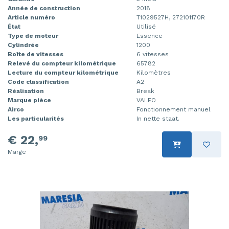
Année de construction
2018
Article numéro
T1029527H, 272101170R
État
Utilisé
Type de moteur
Essence
Cylindrée
1200
Boîte de vitesses
6 vitesses
Relevé du compteur kilométrique
65782
Lecture du compteur kilométrique
Kilomètres
Code classification
A2
Réalisation
Break
Marque pièce
VALEO
Airco
Fonctionnement manuel
Les particularités
In nette staat.
€ 22,
99
Marge