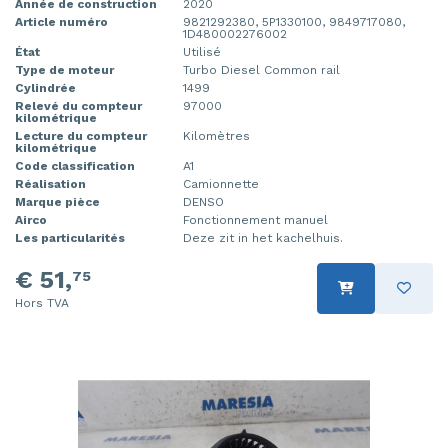
Année de construction
2020
Article numéro
9821292380, 5P1330100, 9849717080,
1D480002276002
État
Utilisé
Type de moteur
Turbo Diesel Common rail
Cylindrée
1499
Relevé du compteur
97000
kilométrique
Lecture du compteur
Kilomètres
kilométrique
Code classification
A1
Réalisation
Camionnette
Marque pièce
DENSO
Airco
Fonctionnement manuel
Les particularités
Deze zit in het kachelhuis.
€ 51,
75
Hors TVA