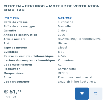
CITROEN - BERLINGO - MOTEUR DE VENTILATION
CHAUFFAGE
Internet ID
O347969
Boîte de vitesse
5-vitesses
Boîte de vitesse type
Manuelle
Garantie
3 Mois
Année de construction
2020
Article numéro
9821292380, 1D480001692024
État
Utilisé
Type de moteur
Diesel
Cylindrée
1560
Relevé du compteur kilométrique
45148
Lecture du compteur kilométrique
Kilomètres
Code classification
A2
Réalisation
Camionnette
Marque pièce
DENSO
Airco
Fonctionnement manuel
Les particularités
Deze zit in het kachelhuis.
€ 51,
75
Hors TVA