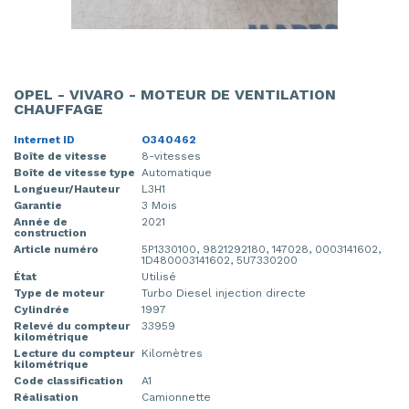
OPEL - VIVARO - MOTEUR DE VENTILATION
CHAUFFAGE
Internet ID
O340462
Boîte de vitesse
8-vitesses
Boîte de vitesse type
Automatique
Longueur/Hauteur
L3H1
Garantie
3 Mois
Année de
2021
construction
Article numéro
5P1330100, 9821292180, 147028, 0003141602,
1D480003141602, 5U7330200
État
Utilisé
Type de moteur
Turbo Diesel injection directe
Cylindrée
1997
Relevé du compteur
33959
kilométrique
Lecture du compteur
Kilomètres
kilométrique
Code classification
A1
Réalisation
Camionnette