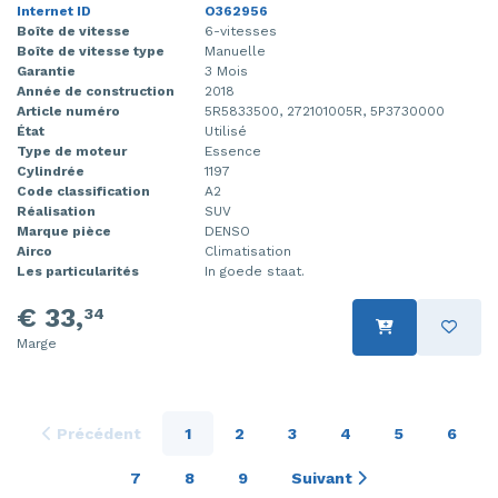
Internet ID
O362956
Boîte de vitesse
6-vitesses
Boîte de vitesse type
Manuelle
Garantie
3 Mois
Année de construction
2018
Article numéro
5R5833500, 272101005R, 5P3730000
État
Utilisé
Type de moteur
Essence
Cylindrée
1197
Code classification
A2
Réalisation
SUV
Marque pièce
DENSO
Airco
Climatisation
Les particularités
In goede staat.
€ 33,
34
Marge
Précédent
1
2
3
4
5
6
7
8
9
Suivant