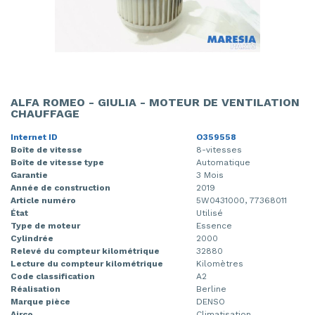
ALFA ROMEO - GIULIA - MOTEUR DE VENTILATION
CHAUFFAGE
Internet ID
O359558
Boîte de vitesse
8-vitesses
Boîte de vitesse type
Automatique
Garantie
3 Mois
Année de construction
2019
Article numéro
5W0431000, 77368011
État
Utilisé
Type de moteur
Essence
Cylindrée
2000
Relevé du compteur kilométrique
32880
Lecture du compteur kilométrique
Kilomètres
Code classification
A2
Réalisation
Berline
Marque pièce
DENSO
Airco
Climatisation