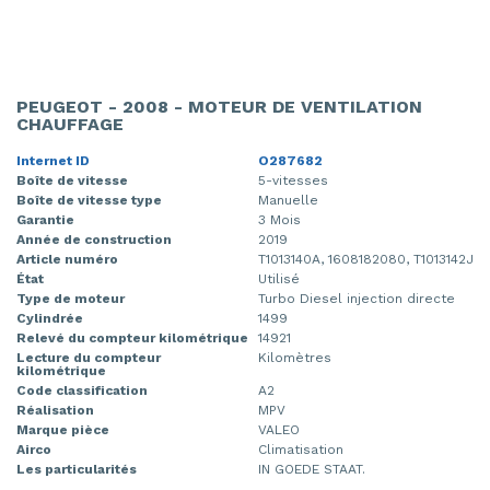
PEUGEOT - 2008 - MOTEUR DE VENTILATION
CHAUFFAGE
Internet ID
O287682
Boîte de vitesse
5-vitesses
Boîte de vitesse type
Manuelle
Garantie
3 Mois
Année de construction
2019
Article numéro
T1013140A, 1608182080, T1013142J
État
Utilisé
Type de moteur
Turbo Diesel injection directe
Cylindrée
1499
Relevé du compteur kilométrique
14921
Lecture du compteur
Kilomètres
kilométrique
Code classification
A2
Réalisation
MPV
Marque pièce
VALEO
Airco
Climatisation
Les particularités
IN GOEDE STAAT.