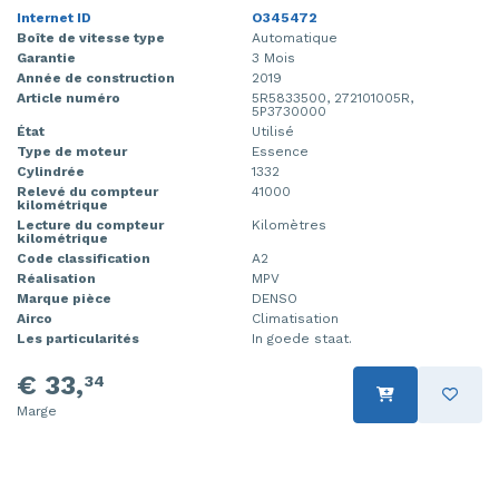
Internet ID
O345472
Boîte de vitesse type
Automatique
Garantie
3 Mois
Année de construction
2019
Article numéro
5R5833500, 272101005R,
5P3730000
État
Utilisé
Type de moteur
Essence
Cylindrée
1332
Relevé du compteur
41000
kilométrique
Lecture du compteur
Kilomètres
kilométrique
Code classification
A2
Réalisation
MPV
Marque pièce
DENSO
Airco
Climatisation
Les particularités
In goede staat.
€ 33,
34
Marge