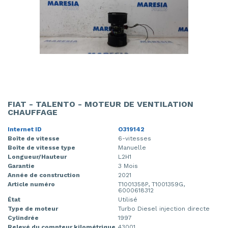
FIAT - TALENTO - MOTEUR DE VENTILATION
CHAUFFAGE
Internet ID
O319142
Boîte de vitesse
6-vitesses
Boîte de vitesse type
Manuelle
Longueur/Hauteur
L2H1
Garantie
3 Mois
Année de construction
2021
Article numéro
T1001358P, T1001359G,
6000618312
État
Utilisé
Type de moteur
Turbo Diesel injection directe
Cylindrée
1997
Relevé du compteur kilométrique
43001