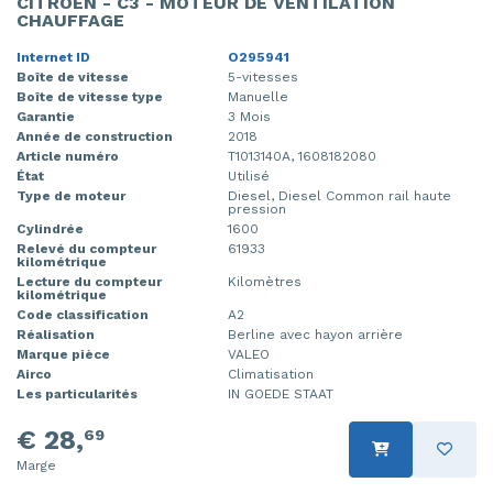
CITROEN - C3 - MOTEUR DE VENTILATION
CHAUFFAGE
Internet ID
O295941
Boîte de vitesse
5-vitesses
Boîte de vitesse type
Manuelle
Garantie
3 Mois
Année de construction
2018
Article numéro
T1013140A, 1608182080
État
Utilisé
Type de moteur
Diesel, Diesel Common rail haute
pression
Cylindrée
1600
Relevé du compteur
61933
kilométrique
Lecture du compteur
Kilomètres
kilométrique
Code classification
A2
Réalisation
Berline avec hayon arrière
Marque pièce
VALEO
Airco
Climatisation
Les particularités
IN GOEDE STAAT
€ 28,
69
Marge