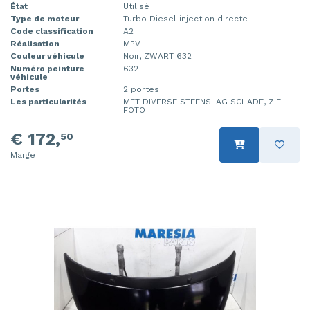
État
Utilisé
Type de moteur
Turbo Diesel injection directe
Code classification
A2
Réalisation
MPV
Couleur véhicule
Noir, ZWART 632
Numéro peinture
632
véhicule
Portes
2 portes
Les particularités
MET DIVERSE STEENSLAG SCHADE, ZIE
FOTO
€ 172,
50
Marge