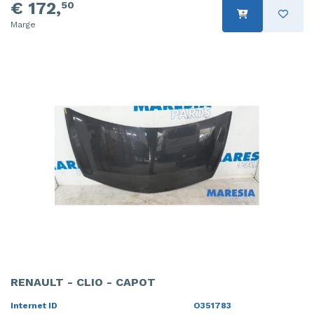
€ 172,
50
Marge
RENAULT - CLIO - CAPOT
Internet ID
O351783