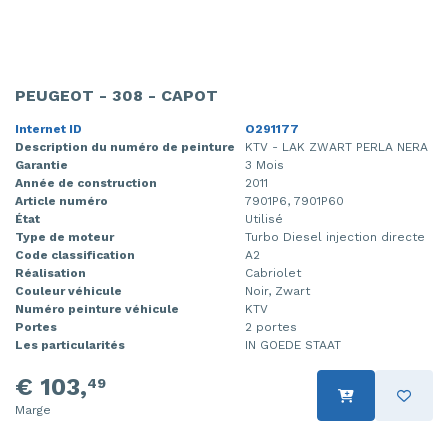
PEUGEOT - 308 - CAPOT
Internet ID
O291177
Description du numéro de peinture
KTV - LAK ZWART PERLA NERA
Garantie
3 Mois
Année de construction
2011
Article numéro
7901P6, 7901P60
État
Utilisé
Type de moteur
Turbo Diesel injection directe
Code classification
A2
Réalisation
Cabriolet
Couleur véhicule
Noir, Zwart
Numéro peinture véhicule
KTV
Portes
2 portes
Les particularités
IN GOEDE STAAT
€ 103,
49
Marge