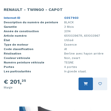
Moteur de ventilation chauffage
Portière 4portes avant gauche
RENAULT - TWINGO - CAPOT
Moteur essuie-glace avant
Rétroviseur extérieur droit
Internet ID
O357903
Description du numéro de peinture
BLACK
Mécanique essuie-glace
Rétroviseur extérieur gauche
Garantie
3 Mois
Année de construction
2014
Article numéro
651003967R, 651003967
Ordinateur gestion moteur
Siège gauche
État
Utilisé
Type de moteur
Essence
Ordinateur gestion moteur
Code classification
A1
Réalisation
Berline avec hayon arrière
Panneau avant
Couleur véhicule
Noir, zwart
Numéro peinture véhicule
TEGNE
Panneau de commandes chauffage
Portes
4 portes
Les particularités
In goede staat.
Pompe carburant électrique
€ 201,
25
Portière 2portes gauche
Marge
Turbo