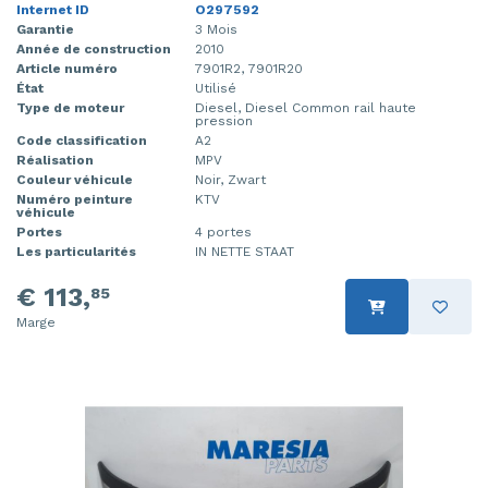
Internet ID
O297592
Garantie
3 Mois
Année de construction
2010
Article numéro
7901R2, 7901R20
État
Utilisé
Type de moteur
Diesel, Diesel Common rail haute
pression
Code classification
A2
Réalisation
MPV
Couleur véhicule
Noir, Zwart
Numéro peinture
KTV
véhicule
Portes
4 portes
Les particularités
IN NETTE STAAT
€ 113,
85
Marge