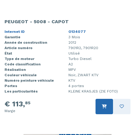
PEUGEOT - 5008 - CAPOT
Internet ID
O134077
Garantie
3 Mois
Année de construction
2012
Article numéro
7901R2, 7901R20
État
Utilisé
Type de moteur
Turbo Diesel
Code classification
A2
Réalisation
MPV
Couleur véhicule
Noir, ZWART KTV
Numéro peinture véhicule
KTV
Portes
4 portes
Les particularités
KLEINE KRASJES (ZIE FOTO)
€ 113,
85
Marge