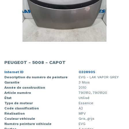
PEUGEOT - 5008 - CAPOT
Internet ID
O328905
Description du numéro de peinture
EVG - LAK VAPOR GREY
Garantie
3 Mois
Année de construction
2010
Article numéro
7901R2, 7901R20
État
Utilisé
Type de moteur
Essence
Code classification
A2
Réalisation
MPV
Couleur véhicule
Gris, grijs
Numéro peinture véhicule
EVG
Portes
4 portes