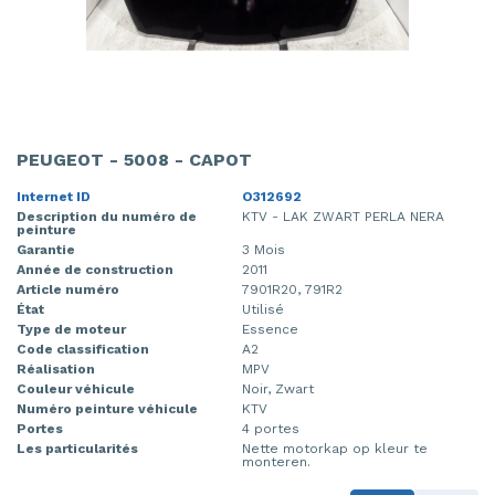
PEUGEOT - 5008 - CAPOT
Internet ID
O312692
Description du numéro de
KTV - LAK ZWART PERLA NERA
peinture
Garantie
3 Mois
Année de construction
2011
Article numéro
7901R20, 791R2
État
Utilisé
Type de moteur
Essence
Code classification
A2
Réalisation
MPV
Couleur véhicule
Noir, Zwart
Numéro peinture véhicule
KTV
Portes
4 portes
Les particularités
Nette motorkap op kleur te
monteren.