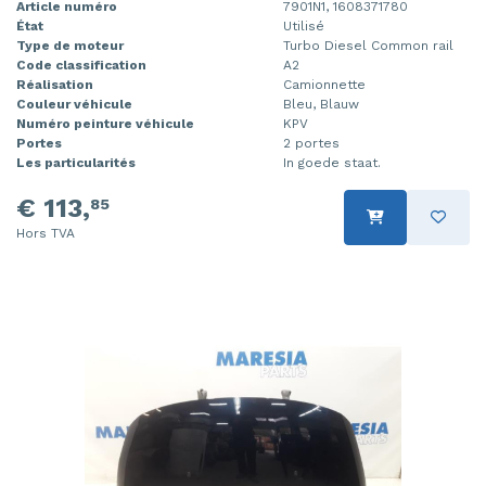
Article numéro
7901N1, 1608371780
État
Utilisé
Type de moteur
Turbo Diesel Common rail
Code classification
A2
Réalisation
Camionnette
Couleur véhicule
Bleu, Blauw
Numéro peinture véhicule
KPV
Portes
2 portes
Les particularités
In goede staat.
€ 113,
85
Hors TVA