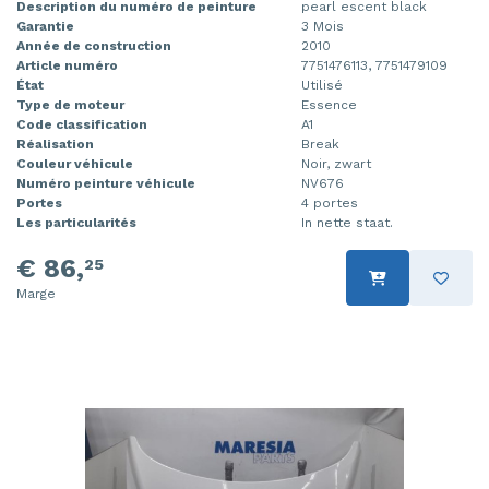
Description du numéro de peinture
pearl escent black
Garantie
3 Mois
Année de construction
2010
Article numéro
7751476113, 7751479109
État
Utilisé
Type de moteur
Essence
Code classification
A1
Réalisation
Break
Couleur véhicule
Noir, zwart
Numéro peinture véhicule
NV676
Portes
4 portes
Les particularités
In nette staat.
€ 86,
25
Marge