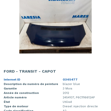
FORD - TRANSIT - CAPOT
Internet ID
O345477
Description du numéro de peinture
blazer blue
Garantie
3 Mois
Année de construction
2012
Article numéro
2454107, P6C1116612AP
État
Utilisé
Type de moteur
Diesel injection directe
Code classification
A2