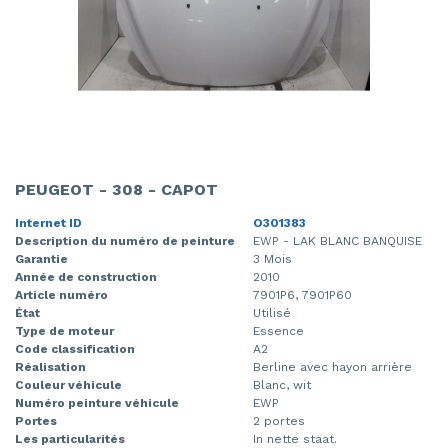
PEUGEOT - 308 - CAPOT
Internet ID
O301383
Description du numéro de peinture
EWP - LAK BLANC BANQUISE
Garantie
3 Mois
Année de construction
2010
Article numéro
7901P6, 7901P60
État
Utilisé
Type de moteur
Essence
Code classification
A2
Réalisation
Berline avec hayon arrière
Couleur véhicule
Blanc, wit
Numéro peinture véhicule
EWP
Portes
2 portes
Les particularités
In nette staat.