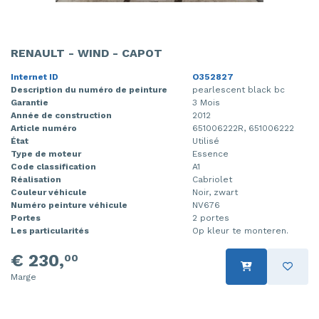
RENAULT - WIND - CAPOT
Internet ID
O352827
Description du numéro de peinture
pearlescent black bc
Garantie
3 Mois
Année de construction
2012
Article numéro
651006222R, 651006222
État
Utilisé
Type de moteur
Essence
Code classification
A1
Réalisation
Cabriolet
Couleur véhicule
Noir, zwart
Numéro peinture véhicule
NV676
Portes
2 portes
Les particularités
Op kleur te monteren.
€ 230,
00
Marge