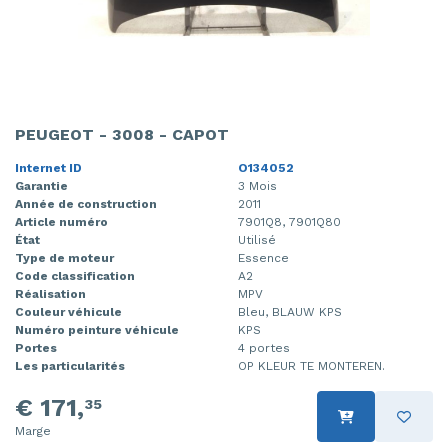
PEUGEOT - 3008 - CAPOT
Internet ID
O134052
Garantie
3 Mois
Année de construction
2011
Article numéro
7901Q8, 7901Q80
État
Utilisé
Type de moteur
Essence
Code classification
A2
Réalisation
MPV
Couleur véhicule
Bleu, BLAUW KPS
Numéro peinture véhicule
KPS
Portes
4 portes
Les particularités
OP KLEUR TE MONTEREN.
€ 171,
35
Marge