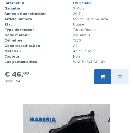
Internet ID
O287030
Garantie
3 Mois
Année de construction
2017
Article numéro
55277130, 55249424
État
Utilisé
Type de moteur
Turbo Diesel
Code moteur
330A1000
Cylindrée
1300
Code classification
A2
Matériau
Acier / Tôle
Capteur
Non
Les particularités
WAT BESCHADIGD
€ 46,
00
Hors TVA