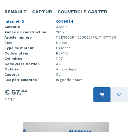
RENAULT - CAPTUR - COUVERCLE CARTER
Internet ID
O349554
Garantie
3 Mois
Année de construction
2018
Article numéro
110171658R, 152082327R, 111107170R
État
Utilisé
Type de moteur
Essence
Code moteur
H5F412
Cylindrée
1197
Code classification
A2
Matériau
Alliage léger
Capteur
Oui
Les particularités
In goede staat.
€ 57,
44
Marge