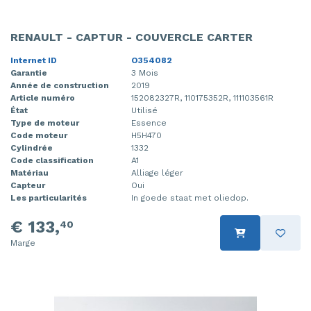
RENAULT - CAPTUR - COUVERCLE CARTER
Internet ID
O354082
Garantie
3 Mois
Année de construction
2019
Article numéro
152082327R, 110175352R, 111103561R
État
Utilisé
Type de moteur
Essence
Code moteur
H5H470
Cylindrée
1332
Code classification
A1
Matériau
Alliage léger
Capteur
Oui
Les particularités
In goede staat met oliedop.
€ 133,
40
Marge