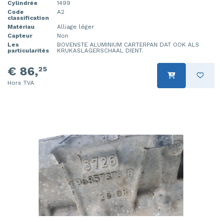
Cylindrée
1499
Moteur de ventilation chauffage
Portière 4portes avant gauche
Code
A2
classification
Matériau
Alliage léger
Moteur essuie-glace avant
Rétroviseur extérieur droit
Capteur
Non
Les
BOVENSTE ALUMINIUM CARTERPAN DAT OOK ALS
particularités
KRUKASLAGERSCHAAL DIENT.
Mécanique essuie-glace
Rétroviseur extérieur gauche
€ 86,
25
Ordinateur gestion moteur
Siège gauche
Hors TVA
Ordinateur gestion moteur
Panneau avant
Panneau de commandes chauffage
Pompe carburant électrique
Portière 2portes gauche
Turbo