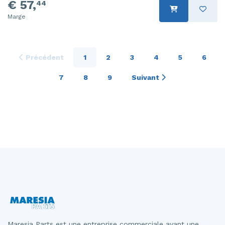
€ 57,
44
Marge
Précédent
1
2
3
4
5
6
7
8
9
Suivant
Maresia Parts est une entreprise commerciale ayant une