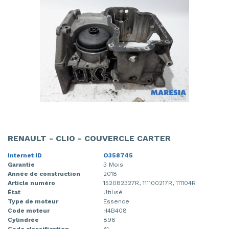
RENAULT - CLIO - COUVERCLE CARTER
Internet ID
O358745
Garantie
3 Mois
Année de construction
2018
Article numéro
152082327R, 111100217R, 111104R
État
Utilisé
Type de moteur
Essence
Code moteur
H4B408
Cylindrée
898
Code classification
A1