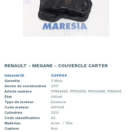
RENAULT - MEGANE - COUVERCLE CARTER
Internet ID
O291144
Garantie
3 Mois
Année de construction
2017
Article numéro
111118445R, 111110551R, 111101268R, 111118445
État
Utilisé
Type de moteur
Essence
Code moteur
H5F408
Cylindrée
1200
Code classification
A2
Matériau
Acier / Tôle
Capteur
Non