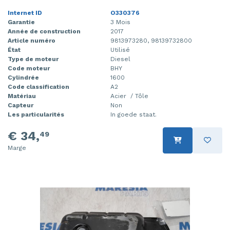
Internet ID
O330376
Garantie
3 Mois
Année de construction
2017
Article numéro
9813973280, 98139732800
État
Utilisé
Type de moteur
Diesel
Code moteur
BHY
Cylindrée
1600
Code classification
A2
Matériau
Acier / Tôle
Capteur
Non
Les particularités
In goede staat.
€ 34,
49
Marge