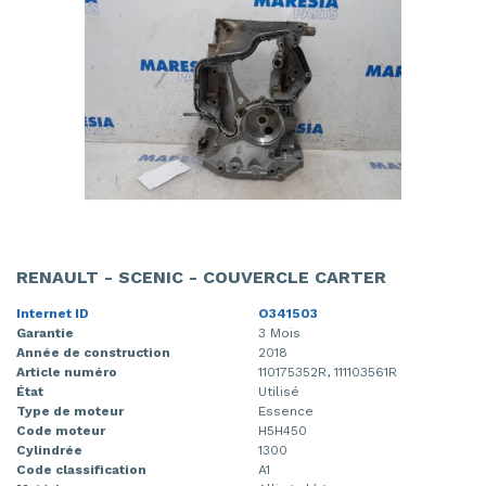
RENAULT - SCENIC - COUVERCLE CARTER
Internet ID
O341503
Garantie
3 Mois
Année de construction
2018
Article numéro
110175352R, 111103561R
État
Utilisé
Type de moteur
Essence
Code moteur
H5H450
Cylindrée
1300
Code classification
A1