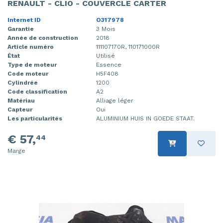
RENAULT - CLIO - COUVERCLE CARTER
Internet ID
O317978
Garantie
3 Mois
Année de construction
2018
Article numéro
111107170R, 110171000R
État
Utilisé
Type de moteur
Essence
Code moteur
H5F408
Cylindrée
1200
Code classification
A2
Matériau
Alliage léger
Capteur
Oui
Les particularités
ALUMINIUM HUIS IN GOEDE STAAT.
€ 57,
44
Marge