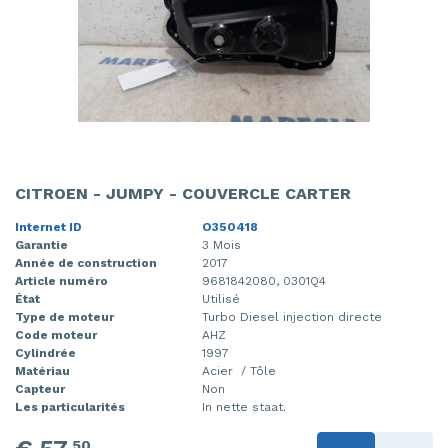
CITROEN - JUMPY - COUVERCLE CARTER
Internet ID
O350418
Garantie
3 Mois
Année de construction
2017
Article numéro
9681842080, 0301Q4
État
Utilisé
Type de moteur
Turbo Diesel injection directe
Code moteur
AHZ
Cylindrée
1997
Matériau
Acier / Tôle
Capteur
Non
Les particularités
In nette staat.
50