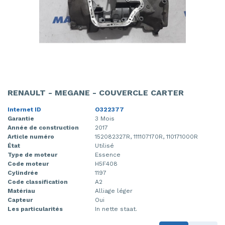
RENAULT - MEGANE - COUVERCLE CARTER
Internet ID
O322377
Garantie
3 Mois
Année de construction
2017
Article numéro
152082327R, 111107170R, 110171000R
État
Utilisé
Type de moteur
Essence
Code moteur
H5F408
Cylindrée
1197
Code classification
A2
Matériau
Alliage léger
Capteur
Oui
Les particularités
In nette staat.