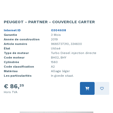
PEUGEOT - PARTNER - COUVERCLE CARTER
Internet ID
O304608
Garantie
3 Mois
Année de construction
2019
Article numéro
9685737310, 334600
État
Utilisé
Type de moteur
Turbo Diesel injection directe
Code moteur
BH02, BHY
Cylindrée
1560
Code classification
A2
Matériau
Alliage léger
Les particularités
In goede staat.
€ 86,
25
Hors TVA