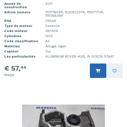
Année de
2017
construction
Article numéro
110171658R, 152082327R, 111107170R,
111108836R
État
Utilisé
Type de moteur
Essence
Code moteur
H5F408
Cylindrée
1200
Code classification
A2
Matériau
Alliage léger
Capteur
Oui
Les particularités
ALUMINIUM BOVEN HUIS, IN GOEDE STAAT.
€ 57,
44
Marge