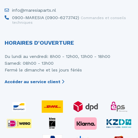
Moteur de ventilation chauffage
Portière 4portes avant gauche
info@maresiaparts.nl
0900-MARESIA (0900-6273742)
Commandes et conseils
Moteur essuie-glace avant
Rétroviseur extérieur droit
techniques
Mécanique essuie-glace
Rétroviseur extérieur gauche
HORAIRES D'OUVERTURE
Ordinateur gestion moteur
Siège gauche
Du lundi au vendredi: 8h00 - 12h00, 13h00 - 18h00
Ordinateur gestion moteur
Samedi: 08h00 - 13h00
Fermé le dimanche et les jours fériés
Panneau avant
Accéder au service client
Panneau de commandes chauffage
Pompe carburant électrique
Portière 2portes gauche
Turbo