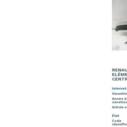
RENAU
ELÉME
CENT
Internet
Garantie
Année d
construc
Article 
État
Code
classifi