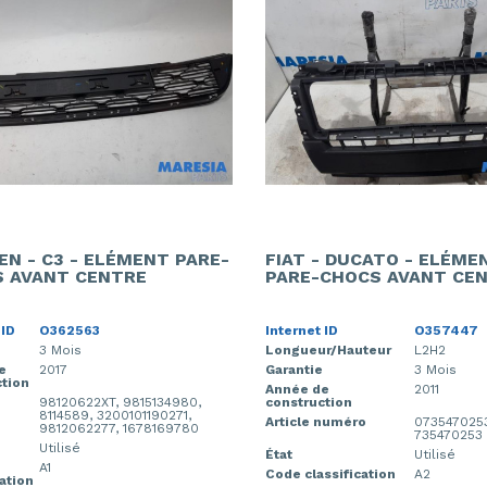
EN - C3 - ELÉMENT PARE-
FIAT - DUCATO - ELÉME
 AVANT CENTRE
PARE-CHOCS AVANT CE
 ID
O362563
Internet ID
O357447
3 Mois
Longueur/Hauteur
L2H2
e
2017
Garantie
3 Mois
tion
Année de
2011
98120622XT, 9815134980,
construction
8114589, 3200101190271,
Article numéro
073547025
9812062277, 1678169780
735470253
Utilisé
État
Utilisé
A1
Code classification
A2
cation