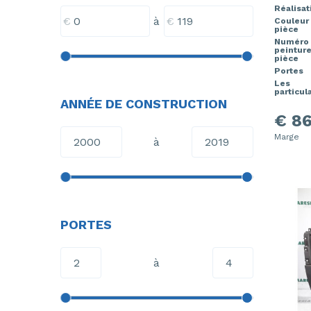
Réalisat
€
€
à
Couleur
pièce
Numéro
peintur
pièce
Portes
Les
particul
ANNÉE DE CONSTRUCTION
€ 86
Marge
à
PORTES
à