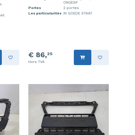
ONGESP
n
Portes
2 portes
Les particularités
IN GOEDE STAAT
aat.
€ 86,
25
Hors TVA