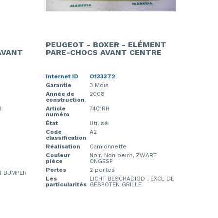
PEUGEOT - BOXER - ELÉMENT
AVANT
PARE-CHOCS AVANT CENTRE
Internet ID
O133372
Garantie
3 Mois
Année de
2008
construction
N
Article
7401RH
numéro
État
Utilisé
Code
A2
classification
Réalisation
Camionnette
Couleur
Noir, Non peint, ZWART
pièce
ONGESP
Portes
2 portes
IN BUMPER
Les
LICHT BESCHADIGD , EXCL DE
particularités
GESPOTEN GRILLE