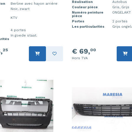
Réalisation
Autobus
ion
Berline avec hayon arrière
Couleur pièce
Gris, Grijs
Noir, zwart
Numéro peinture
ONGELAKT
pièce
KTV
e
Portes
2 portes
Les particularités
Grijs ongel
4 portes
In goede staat.
arités
,
€ 69,
25
00
Hors TVA