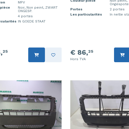
Couleur pièce
Non peint,
ion
MPV
Ongespote
 pièce
Noir, Non peint, ZWART
Portes
2 portes
ONGESP.
Les particularités
In nette st
4 portes
icularités
IN GOEDE STAAT
,
€ 86,
25
25
Hors TVA