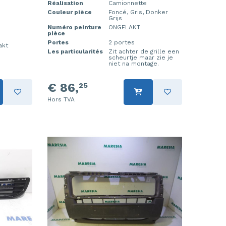
Réalisation
Camionnette
Couleur pièce
Foncé, Gris, Donker
Grijs
Numéro peinture
ONGELAKT
pièce
Portes
2 portes
akt
Les particularités
Zit achter de grille een
scheurtje maar zie je
niet na montage.
€ 86,
25
Hors TVA