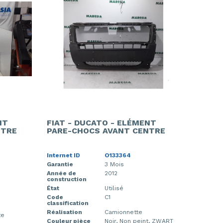
NT
FIAT - DUCATO - ELÉMENT
NTRE
PARE-CHOCS AVANT CENTRE
Internet ID
O133364
Garantie
3 Mois
Année de
2012
construction
État
Utilisé
Code
C1
classification
Réalisation
Camionnette
te
Couleur pièce
Noir, Non peint, ZWART