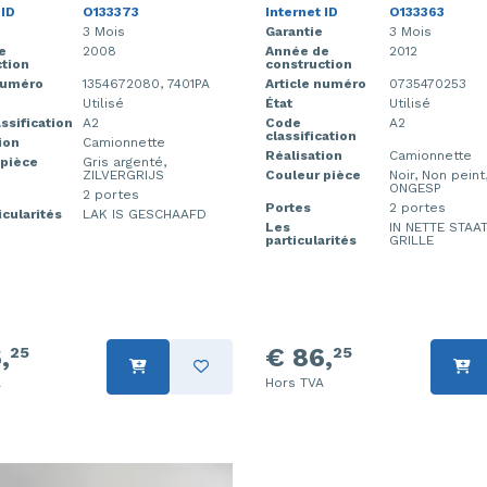
 ID
O133373
Internet ID
O133363
3 Mois
Garantie
3 Mois
e
2008
Année de
2012
tion
construction
numéro
1354672080, 7401PA
Article numéro
0735470253
Utilisé
État
Utilisé
ssification
A2
Code
A2
classification
ion
Camionnette
Réalisation
Camionnette
 pièce
Gris argenté,
ZILVERGRIJS
Couleur pièce
Noir, Non pein
ONGESP
2 portes
Portes
2 portes
icularités
LAK IS GESCHAAFD
Les
IN NETTE STAAT
particularités
GRILLE
,
€ 86,
25
25
A
Hors TVA