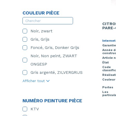
COULEUR PIÈCE
CITRO
PARE-
Noir, zwart
Gris, Grijs
Internet
Garantie
Foncé, Gris, Donker Grijs
Année d
construc
Noir, Non peint, ZWART
Article 
État
ONGESP
Code
classifi
Gris argenté, ZILVERGRIJS
Réalisat
Couleur
Afficher tout
Portes
Les
particul
NUMÉRO PEINTURE PIÈCE
KTV