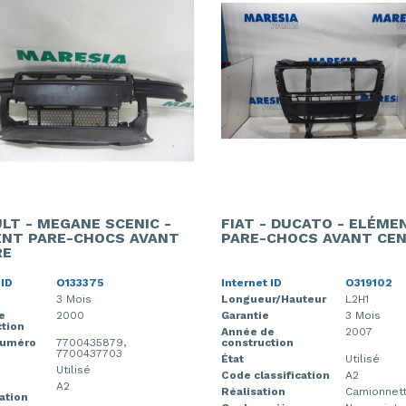
LT - MEGANE SCENIC -
FIAT - DUCATO - ELÉME
NT PARE-CHOCS AVANT
PARE-CHOCS AVANT CE
RE
 ID
O133375
Internet ID
O319102
3 Mois
Longueur/Hauteur
L2H1
e
2000
Garantie
3 Mois
tion
Année de
2007
numéro
7700435879,
construction
7700437703
État
Utilisé
Utilisé
Code classification
A2
A2
Réalisation
Camionnet
cation