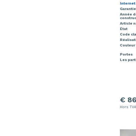
Internet
Garantie
Année d
construc
Article 
État
Code cla
Réalisat
Couleur
Portes
Les part
€ 86
Hors TV