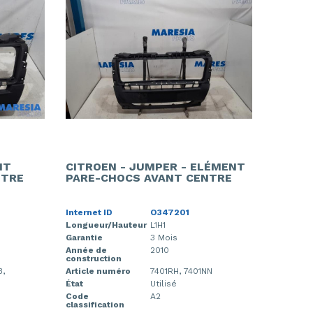
NT
CITROEN - JUMPER - ELÉMENT
NTRE
PARE-CHOCS AVANT CENTRE
Internet ID
O347201
Longueur/Hauteur
L1H1
Garantie
3 Mois
Année de
2010
construction
3,
Article numéro
7401RH, 7401NN
État
Utilisé
Code
A2
classification