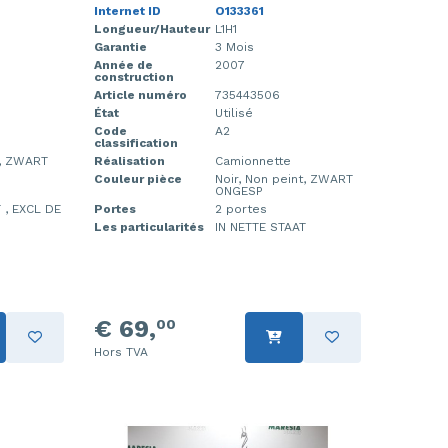
Internet ID
O133361
Longueur/Hauteur
L1H1
Garantie
3 Mois
Année de
2007
construction
Article numéro
735443506
État
Utilisé
Code
A2
classification
t, ZWART
Réalisation
Camionnette
Couleur pièce
Noir, Non peint, ZWART
ONGESP
 , EXCL DE
Portes
2 portes
Les particularités
IN NETTE STAAT
€ 69,
00
Hors TVA