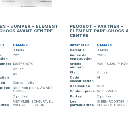
EN - JUMPER - ELÉMENT
PEUGEOT - PARTNER -
CHOCS AVANT CENTRE
ELÉMENT PARE-CHOCS 
CENTRE
 ID
O133368
Internet ID
O133374
3 Mois
Garantie
3 Mois
e
2011
Année de
2009
tion
construction
numéro
1305760070
Article
P001482211, 7414Z
numéro
Utilisé
État
Utilisé
A2
cation
Code
A1
classification
ion
Camionnette
Réalisation
MPV
 pièce
Noir, Non peint, ZWART
ONGESP
Couleur pièce
Noir, ZWART
2 portes
Portes
2 portes
MET KLEIN SCHEURTJE ,
Les
IS EEN ROOSTER 
arités
VALT GRILLE VOOR
particularités
IN GOEDE STAAT.