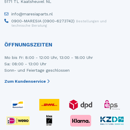
5171 TL Kaatsheuvel NL
Steuergerät Motormanagement
Tür 4-türig links hinten
info@maresiaparts.nl
Steuergerät Motormanagement
Tür 4-türig links vorne
0900-MARESIA (0900-6273742)
Bestellungen und
technische Beratung
Stoßdämpferstrebe links vorne
Tür 4-türig rechts hinten
Stoßdämpferstrebe rechts vorne
Tür 4-türig rechts vorne
ÖFFNUNGSZEITEN
Turbo
Mo bis Fr: 8:00 - 12:00 Uhr, 13:00 - 18:00 Uhr
Sa: 08:00 - 13:00 Uhr
Tür 2-türig links
Sonn- und Feiertage geschlossen
Vorderwand
Zum Kundenservice
Zylinderkopf
Zündspule
Ölwanne