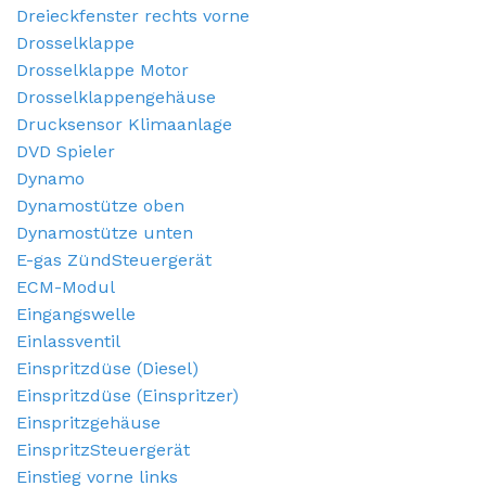
Dreieckfenster rechts vorne
Drosselklappe
Drosselklappe Motor
Drosselklappengehäuse
Drucksensor Klimaanlage
DVD Spieler
Dynamo
Dynamostütze oben
Dynamostütze unten
E-gas ZündSteuergerät
ECM-Modul
Eingangswelle
Einlassventil
Einspritzdüse (Diesel)
Einspritzdüse (Einspritzer)
Einspritzgehäuse
EinspritzSteuergerät
Einstieg vorne links