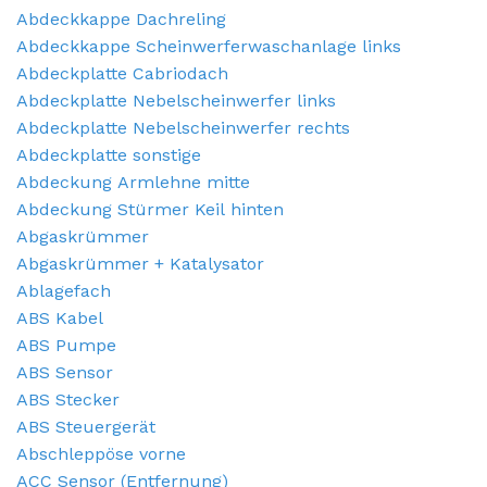
Abdeckkappe Dachreling
Gaspedalposition Sensor
Kotflügel links vorne
Mercedes
Fiat - Doblo
Abdeckkappe Scheinwerferwaschanlage links
Heizung Bedienpaneel
Kotflügel rechts vorne
Mitsubishi
Fiat - Ducato
Abdeckplatte Cabriodach
Abdeckplatte Nebelscheinwerfer links
Heizung Belüftungsmotor
Motor
Nissan
Opel - Combo
Abdeckplatte Nebelscheinwerfer rechts
Abdeckplatte sonstige
Injektor (Benzineinspritzung)
Motorhaube
Opel
Peugeot - 107
Abdeckung Armlehne mitte
Instrumentenbrett
Rücklicht links
Peugeot
Peugeot - 2008
Abdeckung Stürmer Keil hinten
Abgaskrümmer
Kraftstoffpumpe Elektrisch
Rücklicht rechts
Porsche
Peugeot - 5008
Abgaskrümmer + Katalysator
Ablagefach
Lenkgetriebe
Scheinwerfer links
Renault
Peugeot - Boxer
ABS Kabel
Scheibenwischer Mechanik
Scheinwerfer rechts
Suzuki
Renault - Express
ABS Pumpe
ABS Sensor
Scheibenwischermotor vorne
Sitz links
Toyota
Renault - Laguna
ABS Stecker
Sicherheitsgurt links vorne
Stoßstange hinten
Volkswagen
Renault - Master
ABS Steuergerät
Abschleppöse vorne
Sicherheitsgurt rechts vorne
Stoßstange vorne
Volvo
Renault - Zoe
ACC Sensor (Entfernung)