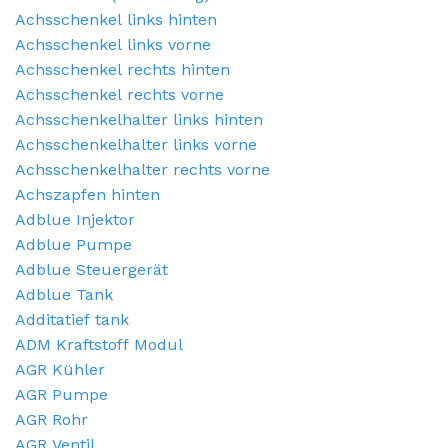
Achsschenkel links hinten
Steuergerät Motormanagement
Tür 4-türig links hinten
Achsschenkel links vorne
Steuergerät Motormanagement
Tür 4-türig links vorne
Achsschenkel rechts hinten
Achsschenkel rechts vorne
Stoßdämpferstrebe links vorne
Tür 4-türig rechts hinten
Achsschenkelhalter links hinten
Achsschenkelhalter links vorne
Stoßdämpferstrebe rechts vorne
Tür 4-türig rechts vorne
Achsschenkelhalter rechts vorne
Turbo
Achszapfen hinten
Adblue Injektor
Tür 2-türig links
Adblue Pumpe
Adblue Steuergerät
Vorderwand
Adblue Tank
Zylinderkopf
Additatief tank
ADM Kraftstoff Modul
Zündspule
AGR Kühler
AGR Pumpe
Ölwanne
AGR Rohr
AGR Ventil