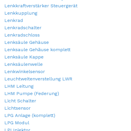
Lenkkraftverstärker Steuergerät
Lenkkupplung
Lenkrad
Lenkradschalter
Lenkradschloss
Lenksäule Gehäuse
Lenksaule Gehӓuse komplett
Lenksäule Kappe
Lenksäulenwelle
Lenkwinkelsensor
Leuchtweitenverstellung LWR
LHM Leitung
LHM Pumpe (Federung)
Licht Schalter
Lichtsensor
LPG Anlage (komplett)
LPG Modul
LPI Injektor